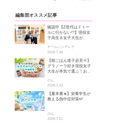
編集部オススメ記事
確認中【Z世代はドトー
ルに行かない!?】現役女
子高生＆女子大生が...
チームシンデレラ
2026.7.30
【朝ごはん迷子必見🌞】
グラノーラ好き現役女子
大生が本気で選ぶ！お...
のん
2026.7.23
【夏本番☀️】栄養学生が
教える熱中症対策🍉
のん
2026.7.21