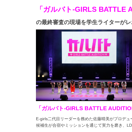
「ガルバト
-GIRLS BATTLE 
の最終審査の現場を学生ライターがレ
「ガルバト
-GIRLS BATTLE AUDITIO
E-girls
二代目リーダーを務めた佐藤晴美がプロデュ
候補生が合宿やミッションを通じて実力を磨き、
L