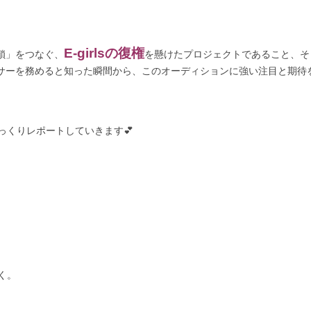
E-girlsの復権
連鎖」をつなぐ、
を懸けたプロジェクトであること、そ
デューサーを務めると知った瞬間から、このオーディションに強い注目と期待
っくりレポートしていきます💕
く。