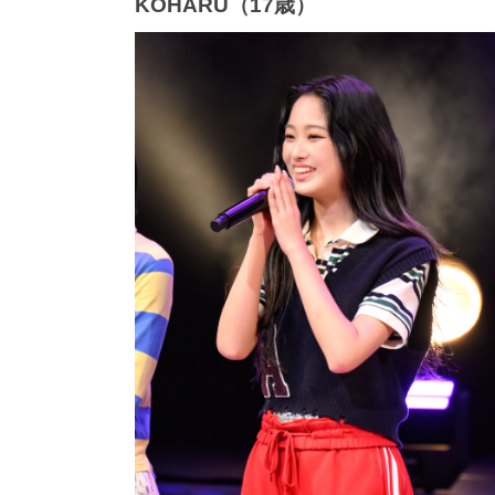
KOHARU（17歳）