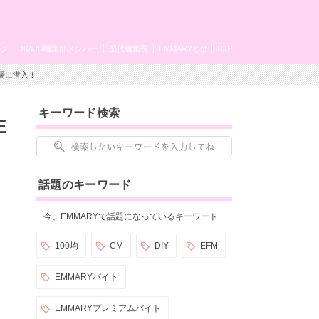
ング
JK&JD編集部メンバー
歴代編集長
EMMARYとは
TOP
現場に潜入！
キーワード検索
E
話題のキーワード
今、EMMARYで話題になっているキーワード
100均
CM
DIY
EFM
EMMARYバイト
EMMARYプレミアムバイト