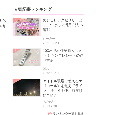
人気記事ランキング
して
めじるしアクセサリーど
こにつける？活用方法15
を寄
選💘
むーみー
2025.12.28
100均で材料が揃っちゃ
う！ キンブレシートの作
り方🌼
ほの
2020.10.14
アイドル現場で使える❤
《コール》を覚えてライ
ブに行こう！使用頻度順
にご紹介！
あみのｻﾝ
2019.9.28
ランキング一覧を見る