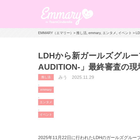
EMMARY（エマリー）
>
推し活
,
emmary
,
エンタメ
,
イベント
> 
LDHから新ガールズグループ
AUDITION-」最終審査の
みう
2025.11.29
推し活
,
emmary
,
エンタメ
,
イベント
2025年11月22日に行われたLDHのガールズグル