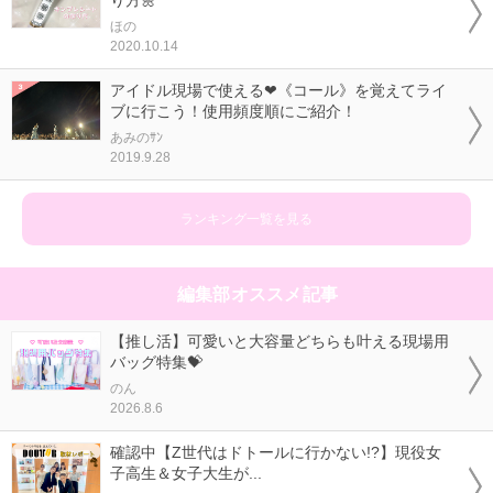
り方🌼
ほの
2020.10.14
アイドル現場で使える❤《コール》を覚えてライ
ブに行こう！使用頻度順にご紹介！
あみのｻﾝ
2019.9.28
ランキング一覧を見る
編集部オススメ記事
【推し活】可愛いと大容量どちらも叶える現場用
バッグ特集💝
のん
2026.8.6
確認中【Z世代はドトールに行かない!?】現役女
子高生＆女子大生が...