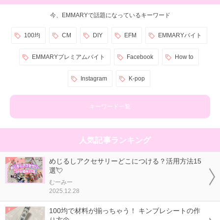
今、EMMARYで話題になっているキーワード
100均
CM
DIY
EFM
EMMARYバイト
EMMARYプレミアムバイト
Facebook
How to
Instagram
K-pop
キーワード一覧
人気記事ランキング
めじるしアクセサリーどこにつける？活用方法15
選💘
むーみー
2025.12.28
100均で材料が揃っちゃう！ キンブレシートの作