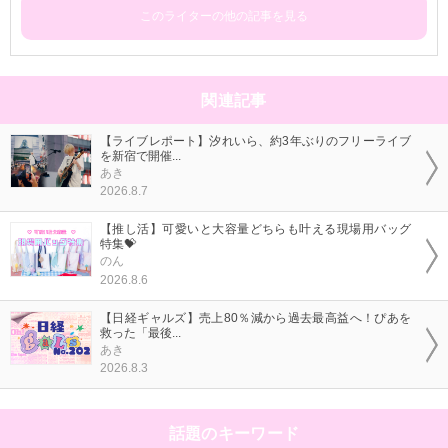
このライターの他の記事を見る
関連記事
【ライブレポート】汐れいら、約3年ぶりのフリーライブ
を新宿で開催...
あき
2026.8.7
【推し活】可愛いと大容量どちらも叶える現場用バッグ
特集💝
のん
2026.8.6
【日経ギャルズ】売上80％減から過去最高益へ！ぴあを
救った「最後...
あき
2026.8.3
話題のキーワード