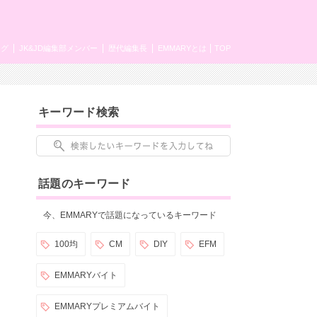
ング
JK&JD編集部メンバー
歴代編集長
EMMARYとは
TOP
キーワード検索
話題のキーワード
今、EMMARYで話題になっているキーワード
100均
CM
DIY
EFM
EMMARYバイト
EMMARYプレミアムバイト