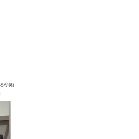
🥹笑)
！