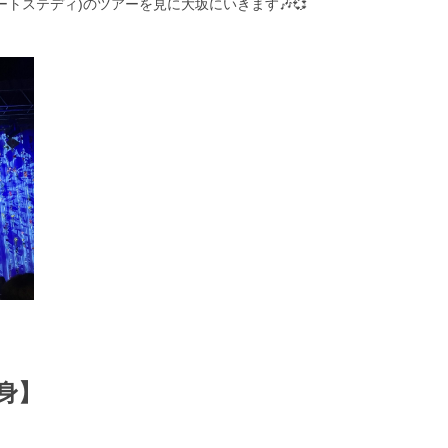
ートステディ)のツアーを見に大坂にいきます🎶💞
身】