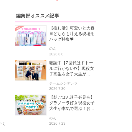
編集部オススメ記事
【推し活】可愛いと大容
量どちらも叶える現場用
バッグ特集💝
のん
2026.8.6
確認中【Z世代はドトー
ルに行かない!?】現役女
子高生＆女子大生が...
チームシンデレラ
2026.7.30
【朝ごはん迷子必見🌞】
グラノーラ好き現役女子
大生が本気で選ぶ！お...
のん
いく
2026.7.23