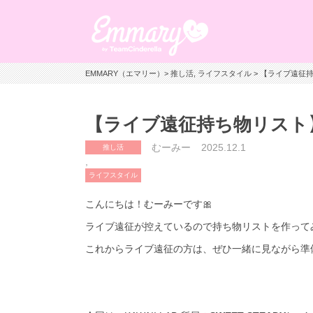
EMMARY（エマリー）
>
推し活
,
ライフスタイル
> 【ライブ遠征
【ライブ遠征持ち物リスト
むーみー
2025.12.1
推し活
,
ライフスタイル
こんにちは！むーみーです🎀
ライブ遠征が控えているので持ち物リストを作ってみ
これからライブ遠征の方は、ぜひ一緒に見ながら準