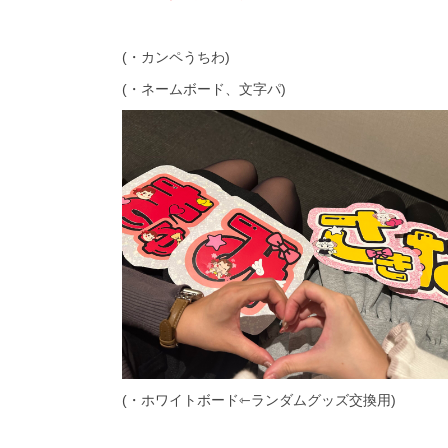
(・カンペうちわ)
(・ネームボード、文字パ)
(・ホワイトボード⇽ランダムグッズ交換用)