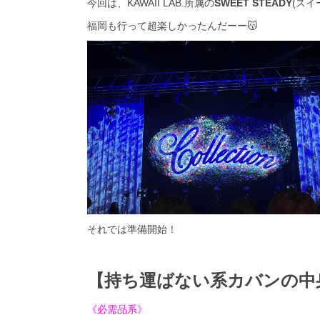
今回は、KAWAII LAB.所属の
SWEET STEADY
(スイ
福岡も行って超楽しかったんだーー😽
それでは準備開始！
【持ち運ばない系カバンの中
《必需品系》