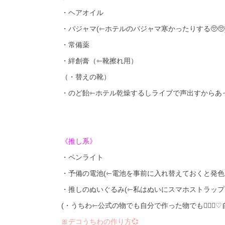
・ヘアオイル
・パジャマ(⇽ホテルのパジャマ寒かったりする🥺🥺
・常備薬
・絆創膏（⇽靴擦れ用）
（・替えの靴）
・のど飴⇽ホテル乾燥するしライブで声出すからあった
《推し系》
・ペンライト
・予備の電池(⇽電池を事前に入れ替えておくと発色
・推しのぬいぐるみ(⇽私はぬいにスマホストラップ
(・うちわ⇽公式の物でも自分で作った物でも🙆🏻‍
🎀デコうちわの作り方💞