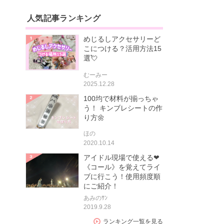
人気記事ランキング
めじるしアクセサリーど
こにつける？活用方法15
選💘
むーみー
2025.12.28
100均で材料が揃っちゃ
う！ キンブレシートの作
り方🌼
ほの
2020.10.14
アイドル現場で使える❤
《コール》を覚えてライ
ブに行こう！使用頻度順
にご紹介！
あみのｻﾝ
2019.9.28
ランキング一覧を見る