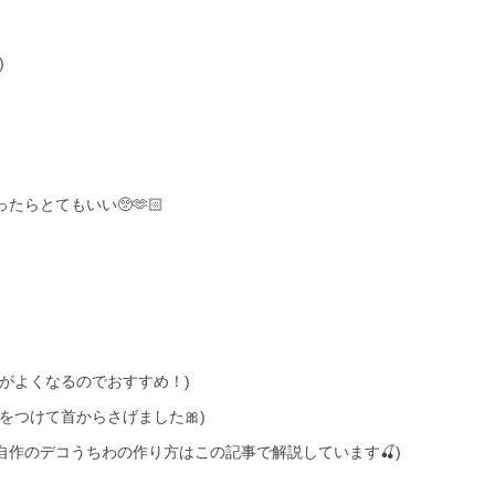
)
らとてもいい🥺🫶🏻
がよくなるのでおすすめ！)
をつけて首からさげました🎀)
♀️♡自作のデコうちわの作り方はこの記事で解説しています🍒)