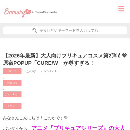
【2026年最新】大人向けプリキュアコスメ第2弾💄💖
原宿POPUP「CURE/W」が尊すぎる！
このか
2025.12.18
推し活
,
emmary
,
ビューティー
,
イベント
みなさんこんにちは！このかです💛
アニメ『プリキュアシリーズ』の大人
バンダイから、