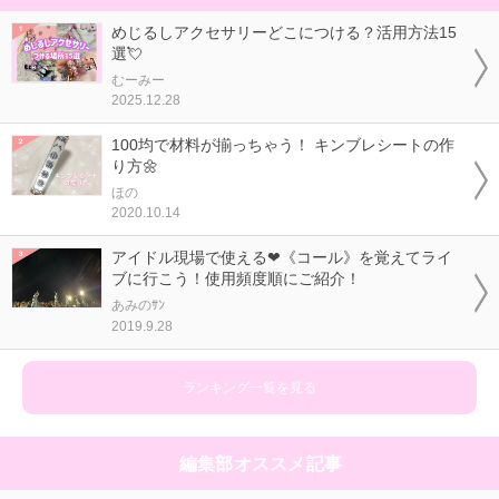
めじるしアクセサリーどこにつける？活用方法15
選💘
むーみー
2025.12.28
100均で材料が揃っちゃう！ キンブレシートの作
り方🌼
ほの
2020.10.14
アイドル現場で使える❤《コール》を覚えてライ
ブに行こう！使用頻度順にご紹介！
あみのｻﾝ
2019.9.28
ランキング一覧を見る
編集部オススメ記事