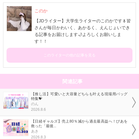
このか
【JDライター】大学生ライターのこのかです🌷皆
さんが毎日かわいく、あかるく、えんじょいでき
る記事をお届けします🌙よろしくお願いしま
す！！
このライターの他の記事を見る
関連記事
【推し活】可愛いと大容量どちらも叶える現場用バッグ
特集💝
のん
2026.8.6
【日経ギャルズ】売上80％減から過去最高益へ！ぴあを
救った「最後...
あき
2026.8.3