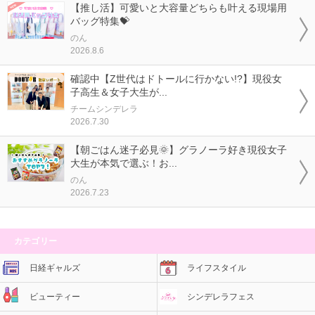
【推し活】可愛いと大容量どちらも叶える現場用
バッグ特集💝
のん
2026.8.6
確認中【Z世代はドトールに行かない!?】現役女
子高生＆女子大生が...
チームシンデレラ
2026.7.30
【朝ごはん迷子必見🌞】グラノーラ好き現役女子
大生が本気で選ぶ！お...
のん
2026.7.23
カテゴリー
日経ギャルズ
ライフスタイル
ビューティー
シンデレラフェス