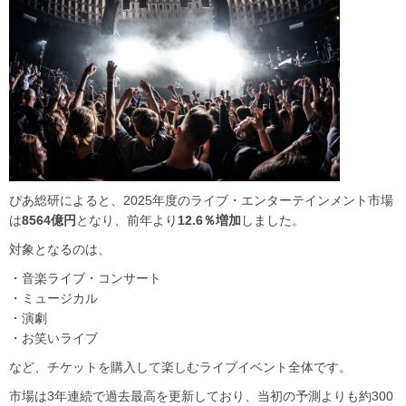
ぴあ総研によると、2025年度のライブ・エンターテインメント市場
は
8564億円
となり、前年より
12.6％増加
しました。
対象となるのは、
・音楽ライブ・コンサート
・ミュージカル
・演劇
・お笑いライブ
など、チケットを購入して楽しむライブイベント全体です。
市場は3年連続で過去最高を更新しており、当初の予測よりも約300