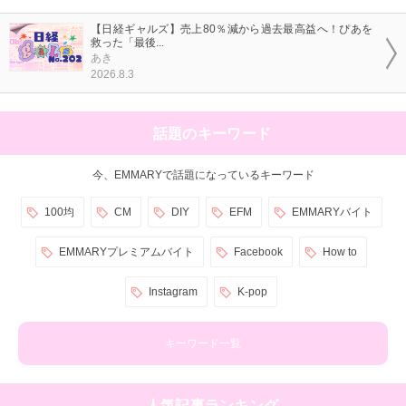
【日経ギャルズ】売上80％減から過去最高益へ！ぴあを
救った「最後...
あき
2026.8.3
話題のキーワード
今、EMMARYで話題になっているキーワード
100均
CM
DIY
EFM
EMMARYバイト
EMMARYプレミアムバイト
Facebook
How to
Instagram
K-pop
キーワード一覧
人気記事ランキング