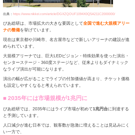
出典：
https://www.nikkei.com/article/DGXZQOUF1094X0Q5A211C2000000/
ぴあ総研は、市場拡大の大きな要因として
全国で進む大規模アリー
ナの整備
を挙げています。
現在は東京都や川崎市、名古屋市などで新しいアリーナの建設が進
められています。
大規模アリーナでは、巨大LEDビジョン・特殊効果を使った演出・
センターステージ・360度ステージなど、従来よりもダイナミック
なライブ演出が可能になります。
演出の幅が広がることでライブの付加価値が高まり、チケット価格
も設定しやすくなると考えられています。
■ 2035年には市場規模が1兆円に
ぴあ総研では、2035年にはライブ市場が初めて
1兆円台
に到達する
と予測しています。
人口減少が進む日本では、観客数が急激に増えることは見込みにく
い一方で、