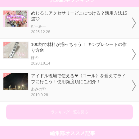
めじるしアクセサリーどこにつける？活用方法15
選💘
むーみー
2025.12.28
100均で材料が揃っちゃう！ キンブレシートの作
り方🌼
ほの
2020.10.14
アイドル現場で使える❤《コール》を覚えてライ
ブに行こう！使用頻度順にご紹介！
あみのｻﾝ
2019.9.28
ランキング一覧を見る
編集部オススメ記事