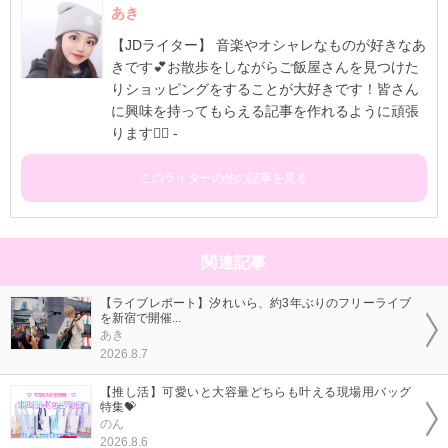
あき
【JDライター】 音楽やオシャレなものが好きなあ
きです💕お散歩をしながらご飯屋さんを見つけた
りショッピングをすることが大好きです！皆さん
に興味を持ってもらえる記事を作れるように頑張
ります✊🏻 -
このライターの他の記事を見る
関連記事
【ライブレポート】汐れいら、約3年ぶりのフリーライブ
を新宿で開催...
あき
2026.8.7
【推し活】可愛いと大容量どちらも叶える現場用バッグ
特集💝
のん
2026.8.6