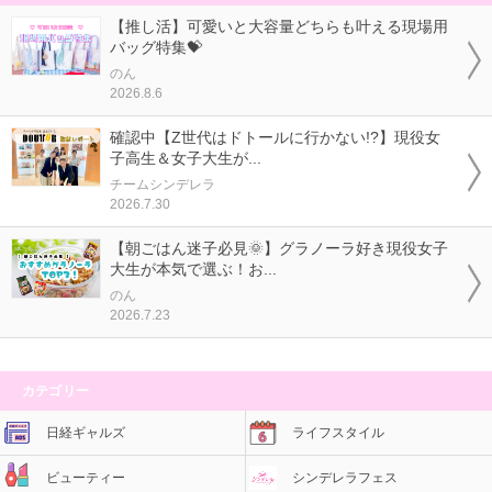
【推し活】可愛いと大容量どちらも叶える現場用
バッグ特集💝
のん
2026.8.6
確認中【Z世代はドトールに行かない!?】現役女
子高生＆女子大生が...
チームシンデレラ
2026.7.30
【朝ごはん迷子必見🌞】グラノーラ好き現役女子
大生が本気で選ぶ！お...
のん
2026.7.23
カテゴリー
日経ギャルズ
ライフスタイル
ビューティー
シンデレラフェス