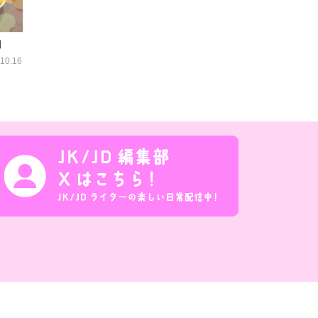
】
10.16