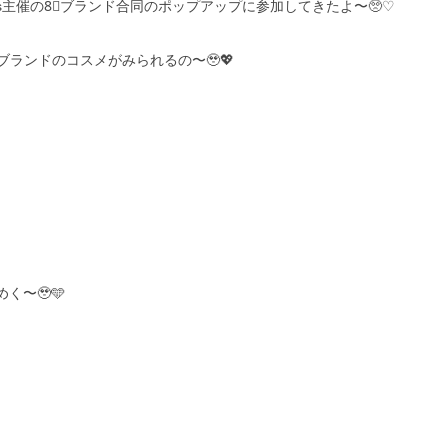
rs主催の8⃣ブランド合同のポップアップに参加してきたよ〜🥺♡
ランドのコスメがみられるの〜🥹💖
く〜🥹🩵