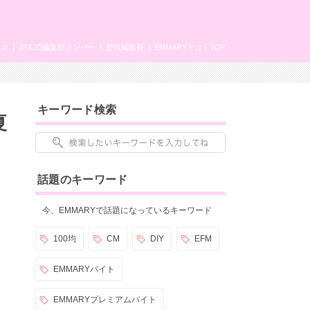
ング
JK&JD編集部メンバー
歴代編集長
EMMARYとは
TOP
キーワード検索
夏
話題のキーワード
今、EMMARYで話題になっているキーワード
100均
CM
DIY
EFM
EMMARYバイト
EMMARYプレミアムバイト