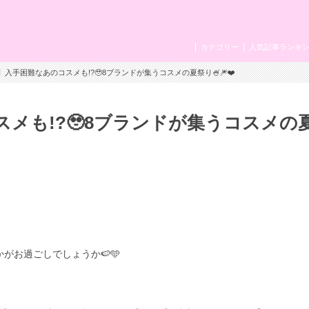
カテゴリー
人気記事ランキ
】入手困難なあのコスメも!?🥹8ブランドが集うコスメの夏祭り🍧🎆❤️
メも!?🥹8ブランドが集うコスメの
がお過ごしでしょうか🍉🩵