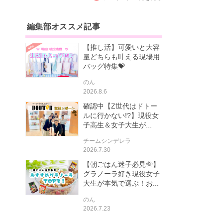
編集部オススメ記事
【推し活】可愛いと大容
量どちらも叶える現場用
バッグ特集💝
のん
2026.8.6
確認中【Z世代はドトー
ルに行かない!?】現役女
子高生＆女子大生が...
チームシンデレラ
2026.7.30
【朝ごはん迷子必見🌞】
グラノーラ好き現役女子
大生が本気で選ぶ！お...
のん
2026.7.23