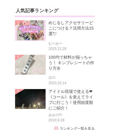
人気記事ランキング
めじるしアクセサリーど
こにつける？活用方法15
選💘
むーみー
2025.12.28
100均で材料が揃っちゃ
う！ キンブレシートの作
り方🌼
ほの
2020.10.14
アイドル現場で使える❤
《コール》を覚えてライ
ブに行こう！使用頻度順
にご紹介！
あみのｻﾝ
2019.9.28
ランキング一覧を見る