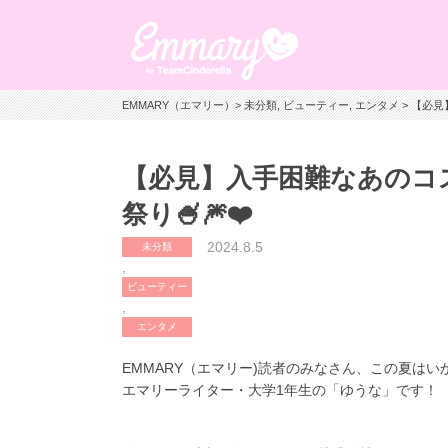
EMMARY（エマリー）
>
未分類
,
ビューティー
,
エンタメ
> 【必見
【必見】入手困難なあのコス
祭り🍧🎆❤️
2024.8.5
未分類
,
ビューティー
,
エンタメ
EMMARY（エマリー)読者のみなさん、この夏はいか
エマリーライター・大学1年生の「ゆうな」です！