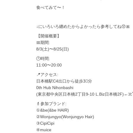
食べてみて〜！
↓にいろいろ纏めたからよかったら参考してね😚🎀
【開催概要】
📅期間:
8/3(土)〜8/25(日)
🕛時間:
11:00〜20:00
📍アクセス:
日本橋駅C4出口から徒歩3⃣分
0th Hub Nihonbashi
(東京都中央区日本橋2丁目9-10 L.Biz日本橋2F)←ｺ
💄参加ブランド:
①&be(&be HAIR)
②Wonjungyo(Wonjungyo Hair)
③CipiCipi
④muice