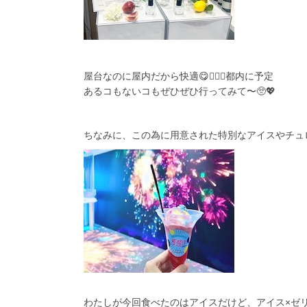
屋台なのに屋内だから快適😋👍🏻💕都内に予定
あるコもないコもぜひぜひ行ってみて〜🥺💖
ちなみに、この為に用意された特別なアイスやチュロ
わたしが今回食べたのはアイスだけど、アイス×ゼリー