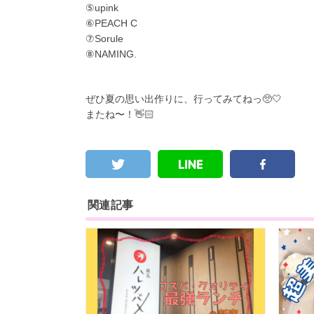
⑤upink
⑥PEACH C
⑦Sorule
⑧NAMING.
ぜひ夏の思い出作りに、行ってみてねっ🥺🤍
またね〜！👋🏻
関連記事