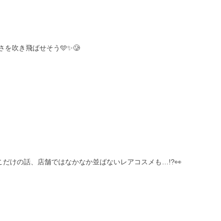
を吹き飛ばせそう🩵✨🥲
️ここだけの話、店舗ではなかなか並ばないレアコスメも…!?👀