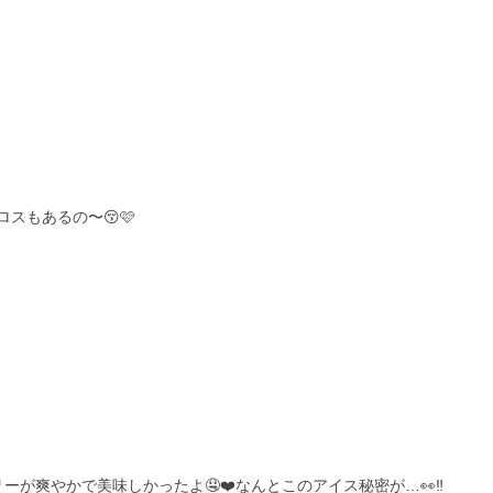
スもあるの〜😚🩷
が爽やかで美味しかったよ🤤❤️なんとこのアイス秘密が…👀‼️