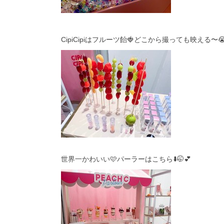
CipiCipiはフルーツ飴🍓どこから撮っても映える〜😭
世界一かわいい🩷パーラーはこちら⬇️🤭💕