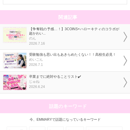
関連記事
【争奪戦の予感…！】3COINS×ハローキティのコラボが
超かわい...
のん
2026.7.16
受験勉強も思い出もあきらめたくない！！高校生必見！
めいごん
2026.7.1
卒業までに絶対やることリスト✔️
じゅね
2026.6.24
話題のキーワード
今、EMMARYで話題になっているキーワード