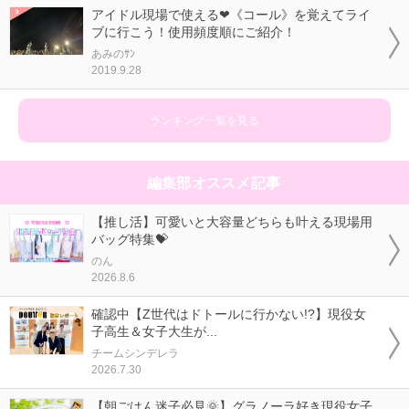
アイドル現場で使える❤《コール》を覚えてライ
ブに行こう！使用頻度順にご紹介！
あみのｻﾝ
2019.9.28
ランキング一覧を見る
編集部オススメ記事
【推し活】可愛いと大容量どちらも叶える現場用
バッグ特集💝
のん
2026.8.6
確認中【Z世代はドトールに行かない!?】現役女
子高生＆女子大生が...
チームシンデレラ
2026.7.30
【朝ごはん迷子必見🌞】グラノーラ好き現役女子