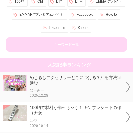
100均
CM
DIY
EFM
EMMARYバイト
EMMARYプレミアムバイト
Facebook
How to
Instagram
K-pop
キーワード一覧
人気記事ランキング
めじるしアクセサリーどこにつける？活用方法15
選💘
むーみー
2025.12.28
100均で材料が揃っちゃう！ キンブレシートの作
り方🌼
ほの
2020.10.14