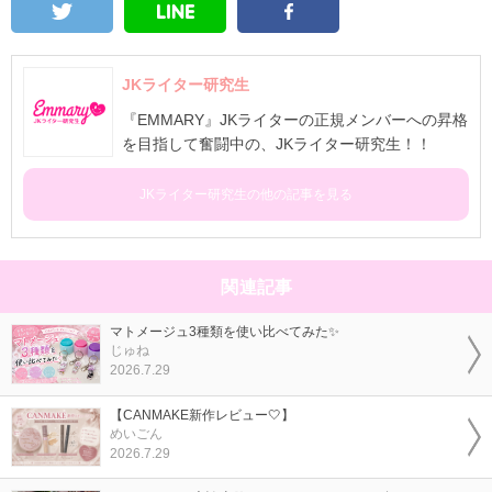
JKライター研究生
『EMMARY』JKライターの正規メンバーへの昇格
を目指して奮闘中の、JKライター研究生！！
JKライター研究生の他の記事を見る
関連記事
マトメージュ3種類を使い比べてみた✨
じゅね
2026.7.29
【CANMAKE新作レビュー🤍】
めいごん
2026.7.29