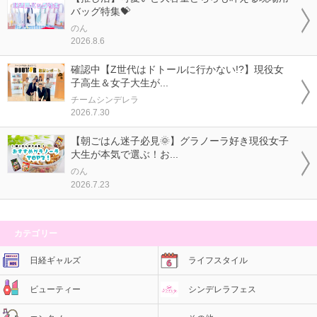
バッグ特集💝
のん
2026.8.6
確認中【Z世代はドトールに行かない!?】現役女
子高生＆女子大生が...
チームシンデレラ
2026.7.30
【朝ごはん迷子必見🌞】グラノーラ好き現役女子
大生が本気で選ぶ！お...
のん
2026.7.23
カテゴリー
日経ギャルズ
ライフスタイル
ビューティー
シンデレラフェス