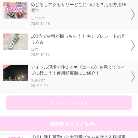
めじるしアクセサリーどこにつける？活用方法15
選💘
むーみー
2025.12.28
100均で材料が揃っちゃう！ キンブレシートの作
り方🌼
ほの
2020.10.14
アイドル現場で使える❤《コール》を覚えてライ
ブに行こう！使用頻度順にご紹介！
あみのｻﾝ
2019.9.28
ランキング一覧を見る
編集部オススメ記事
【推し活】可愛いと大容量どちらも叶える現場用