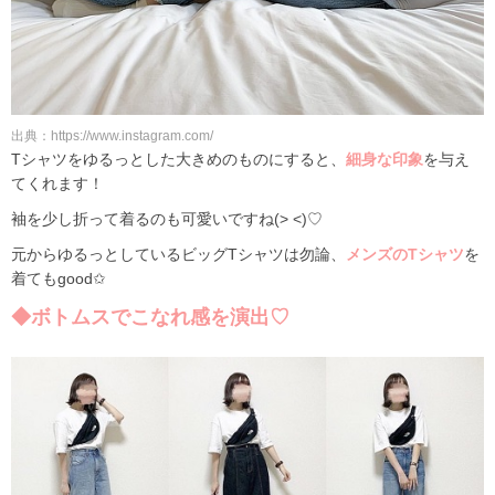
出典：https://www.instagram.com/
Tシャツをゆるっとした大きめのものにすると、
細身な印象
を与え
てくれます！
袖を少し折って着るのも可愛いですね(> <)♡
元からゆるっとしているビッグTシャツは勿論、
メンズのTシャツ
を
着てもgood✩
◆ボトムスでこなれ感を演出♡