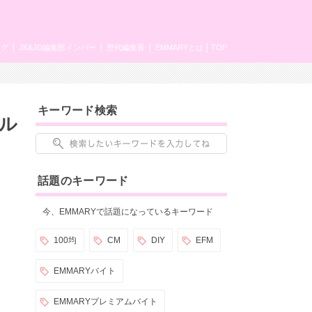
ング
JK&JD編集部メンバー
歴代編集長
EMMARYとは
TOP
キーワード検索
ル
話題のキーワード
今、EMMARYで話題になっているキーワード
100均
CM
DIY
EFM
EMMARYバイト
EMMARYプレミアムバイト