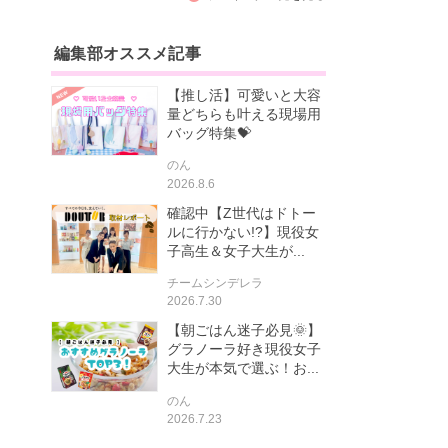
編集部オススメ記事
【推し活】可愛いと大容
量どちらも叶える現場用
バッグ特集💝
のん
2026.8.6
確認中【Z世代はドトー
ルに行かない!?】現役女
子高生＆女子大生が...
チームシンデレラ
2026.7.30
【朝ごはん迷子必見🌞】
グラノーラ好き現役女子
大生が本気で選ぶ！お...
のん
2026.7.23