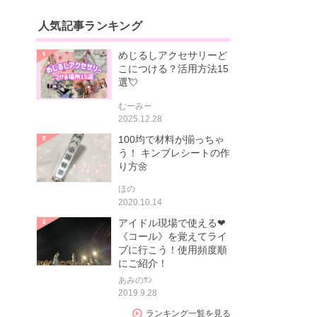
人気記事ランキング
めじるしアクセサリーど
こにつける？活用方法15
選💘
むーみー
2025.12.28
100均で材料が揃っちゃ
う！ キンブレシートの作
り方🌼
ほの
2020.10.14
アイドル現場で使える❤
《コール》を覚えてライ
ブに行こう！使用頻度順
にご紹介！
あみのｻﾝ
2019.9.28
ランキング一覧を見る