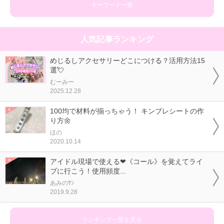
キーワード一覧
人気記事ランキング
めじるしアクセサリーどこにつける？活用方法15
選💘
むーみー
2025.12.28
100均で材料が揃っちゃう！ キンブレシートの作
り方🌼
ほの
2020.10.14
アイドル現場で使える❤《コール》を覚えてライ
ブに行こう！使用頻度...
あみのｻﾝ
2019.9.28
ランキング一覧を見る