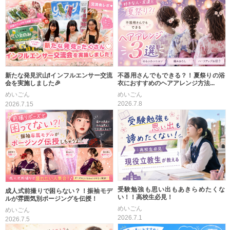
不器用さんでもできる？！夏祭りの浴
新たな発見沢山❗インフルエンサー交流
衣におすすめのヘアアレンジ方法...
会を実施しました🎉
めいごん
めいごん
2026.7.8
2026.7.15
受験勉強も思い出もあきらめたくな
成人式前撮りで困らない？！振袖モデ
い！！高校生必見！
ルが雰囲気別ポージングを伝授！
めいごん
めいごん
2026.7.1
2026.7.5