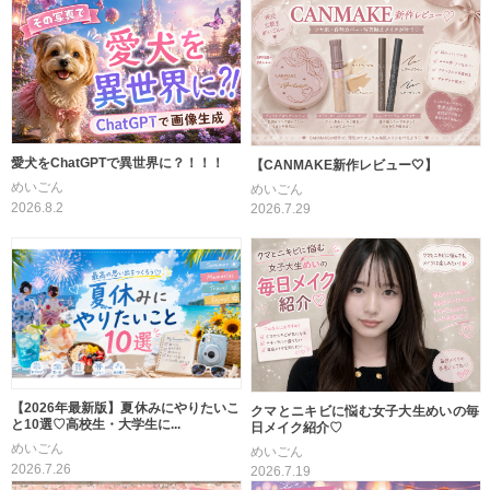
愛犬をChatGPTで異世界に？！！！
【CANMAKE新作レビュー🤍】
めいごん
めいごん
2026.8.2
2026.7.29
【2026年最新版】夏休みにやりたいこ
クマとニキビに悩む女子大生めいの毎
と10選♡高校生・大学生に...
日メイク紹介♡
めいごん
めいごん
2026.7.26
2026.7.19