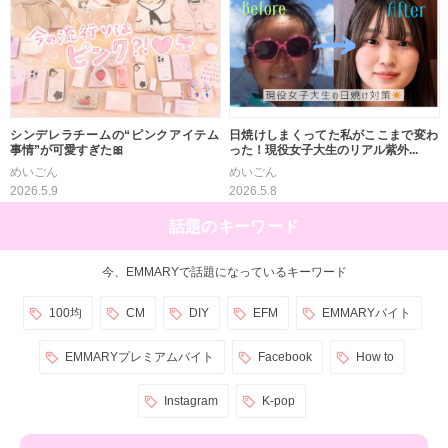
シンデレラチームの“ピンクアイテム
日焼けしまくってた私がここまで変わ
事情”が可愛すぎた🎀
った！現役女子大生のリアル紫外...
めいごん
めいごん
2026.5.9
2026.5.8
話題のキーワード
今、EMMARYで話題になっているキーワード
100均
CM
DIY
EFM
EMMARYバイト
EMMARYプレミアムバイト
Facebook
How to
Instagram
K-pop