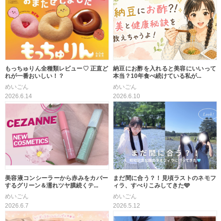
もっちゅりん全種類レビュー♡ 正直ど
納豆にお酢を入れると美容にいいって
れが一番おいしい！？
本当？10年食べ続けている私が...
めいごん
めいごん
2026.6.14
2026.6.10
美容液コンシーラーから赤みをカバー
まだ間に合う？！見頃ラストのネモフ
するグリーン＆濡れツヤ膜続くテ...
ィラ、すべりこみしてきた🩵
めいごん
めいごん
2026.6.7
2026.5.12