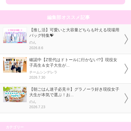
編集部オススメ記事
【推し活】可愛いと大容量どちらも叶える現場用
バッグ特集💝
のん
2026.8.6
確認中【Z世代はドトールに行かない!?】現役女
子高生＆女子大生が...
チームシンデレラ
2026.7.30
【朝ごはん迷子必見🌞】グラノーラ好き現役女子
大生が本気で選ぶ！お...
のん
2026.7.23
カテゴリー