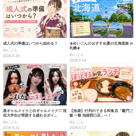
成人式の準備はいつから始める？
☀️めいごんのおすすめ夏の北海道旅 in
札幌☀️
めいごん
めいごん
2026.6.28
2026.6.24
黒ギャルメイクと白ギャルメイク♡ 現
【池袋】行列のできる和食店「竈門ご
役大学生が実践する盛れるポイ...
飯 一穀 池袋西口店」へ！
めいごん
めいごん
2026.6.21
2026.6.17