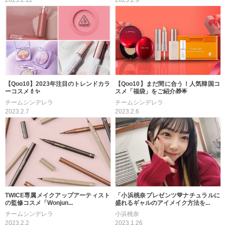
2023.2.12
2023.2.9
【Qoo10】2023年注目のトレンドカラ
【Qoo10】まだ間に合う！人気韓国コ
ーコスメ💄✨
スメ「福袋」をご紹介🎁🌟
チームシンデレラ
チームシンデレラ
2023.2.7
2023.2.6
TWICE専属メイクアップアーティスト
「小浜桃奈プレゼンツ💛ナチュラルに
の監修コスメ「Wonjun...
盛れるギャルのアイメイク方法を...
チームシンデレラ
小浜桃奈
2023.2.2
2023.1.26