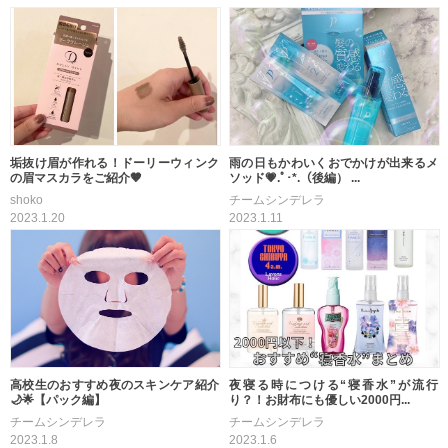
垢抜け眉が作れる！ドーリーウィンク
雨の日もかわいくおでかけが出来るメ
の眉マスカラをご紹介🤎
ソッド💗.ﾟ･*.（後編） ...
shoko
チームシンデレラ
2023.1.20
2023.1.11
高校生のおすすめ夜のスキンケア紹介
夜寝る時につける“寝香水”が流行
🌙🌟【パック編】
り？！お財布にも優しい2000円...
チームシンデレラ
チームシンデレラ
2023.1.8
2023.1.6