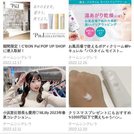
期間限定！C’BON Pal POP UP SHOP
お風呂場で使えるボディクリーム🛀✨
に潜入取材！
キュレル『バスタイム モイスト...
チームシンデレラ
チームシンデレラ
2022.12.17
2022.12.16
小浜宣伝部長も愛用♡lilLilly 2023年春
クリスマスプレゼントにもおすすめ
夏コレクション...
✨1000円以下で買えちゃうハン...
チームシンデレラ
チームシンデレラ
2022.12.11
2022.12.10