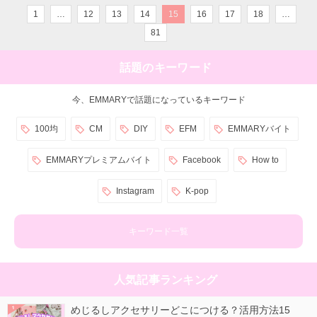
1
…
12
13
14
15
16
17
18
…
81
話題のキーワード
今、EMMARYで話題になっているキーワード
100均
CM
DIY
EFM
EMMARYバイト
EMMARYプレミアムバイト
Facebook
How to
Instagram
K-pop
キーワード一覧
人気記事ランキング
めじるしアクセサリーどこにつける？活用方法15