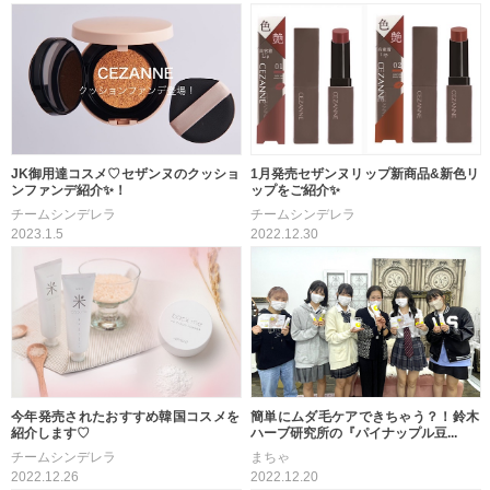
JK御用達コスメ♡セザンヌのクッショ
1月発売セザンヌリップ新商品&新色リ
ンファンデ紹介✨！
ップをご紹介✨
チームシンデレラ
チームシンデレラ
2023.1.5
2022.12.30
今年発売されたおすすめ韓国コスメを
簡単にムダ毛ケアできちゃう？！鈴木
紹介します♡
ハーブ研究所の『パイナップル豆...
チームシンデレラ
まちゃ
2022.12.26
2022.12.20