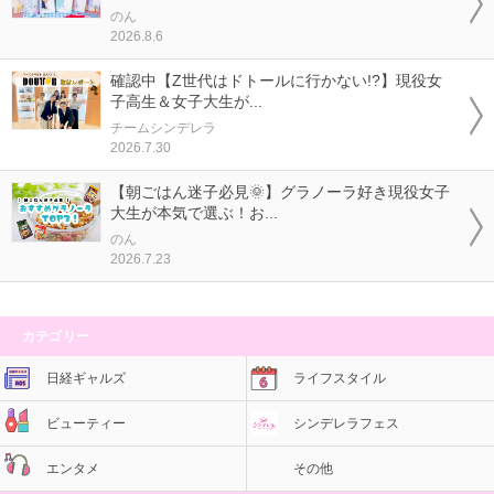
のん
2026.8.6
確認中【Z世代はドトールに行かない!?】現役女
子高生＆女子大生が...
チームシンデレラ
2026.7.30
【朝ごはん迷子必見🌞】グラノーラ好き現役女子
大生が本気で選ぶ！お...
のん
2026.7.23
カテゴリー
日経ギャルズ
ライフスタイル
ビューティー
シンデレラフェス
エンタメ
その他