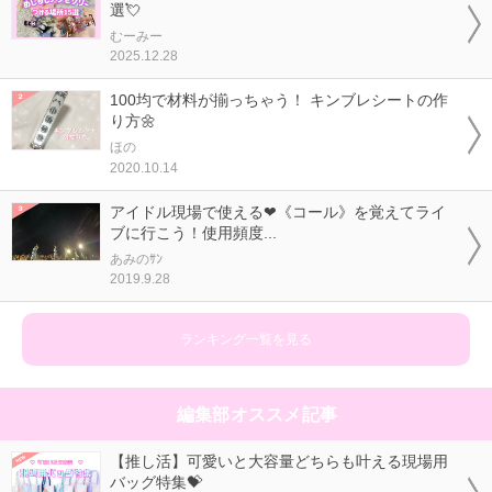
選💘
むーみー
2025.12.28
100均で材料が揃っちゃう！ キンブレシートの作
り方🌼
ほの
2020.10.14
アイドル現場で使える❤《コール》を覚えてライ
ブに行こう！使用頻度...
あみのｻﾝ
2019.9.28
ランキング一覧を見る
編集部オススメ記事
【推し活】可愛いと大容量どちらも叶える現場用
バッグ特集💝