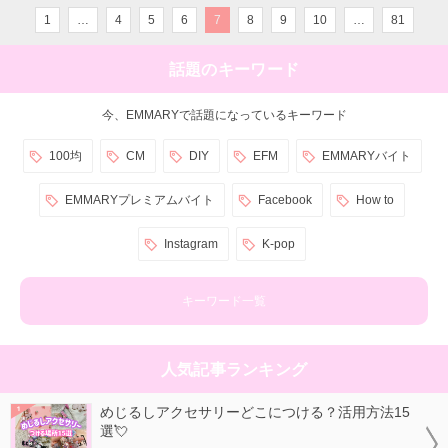
1
…
4
5
6
7
8
9
10
…
81
話題のキーワード
今、EMMARYで話題になっているキーワード
100均
CM
DIY
EFM
EMMARYバイト
EMMARYプレミアムバイト
Facebook
How to
Instagram
K-pop
キーワード一覧
人気記事ランキング
めじるしアクセサリーどこにつける？活用方法15
選💘