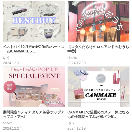
ベストバイ12月☃️🧣❄🤍ReFaハートコ
【コタクだらけのロムアンドのおうち
ーム/CANMAKEメ...
🫶🥹】
ゆう
shoko
2024.12.31
2024.12.30
期間限定✨ディアダリア渋谷ポップア
CANMAKEで話題のコスメ、気になる
ップストアへ❕
もの全部使ってみた💟パウダ...
shoko
ゆう
2024.12.27
2024.12.19