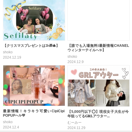
【クリスマスプレゼントはｺﾚ🎁🎄】
【誰でも入場無料❕最新情報CHANEL
ウィンターテイルへ✨】
shoko
shoko
2024.12.19
2024.12.9
最新情報！キラキラ可愛いCipiCipi
【5,000円以下⭕️】現役女子大生が今
POPUPへ✨💛
年狙ってる𝐆𝐑𝐋アウター...
shoko
むーみー
2024.12.4
2024.11.29