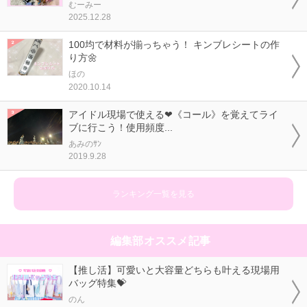
むーみー
2025.12.28
100均で材料が揃っちゃう！ キンブレシートの作
り方🌼
ほの
2020.10.14
アイドル現場で使える❤《コール》を覚えてライ
ブに行こう！使用頻度...
あみのｻﾝ
2019.9.28
ランキング一覧を見る
編集部オススメ記事
【推し活】可愛いと大容量どちらも叶える現場用
バッグ特集💝
のん