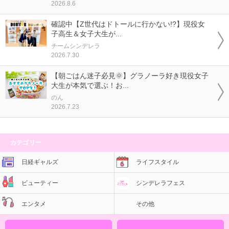
2026.8.6
確認中【Z世代はドトールに行かない!?】現役女
子高生＆女子大生が...
チームシンデレラ
2026.7.30
【朝ごはん迷子必見🌞】グラノーラ好き現役女子
大生が本気で選ぶ！お...
のん
2026.7.23
カテゴリー
日経ギャルズ
ライフスタイル
ビューティー
シンデレラフェス
エンタメ
その他