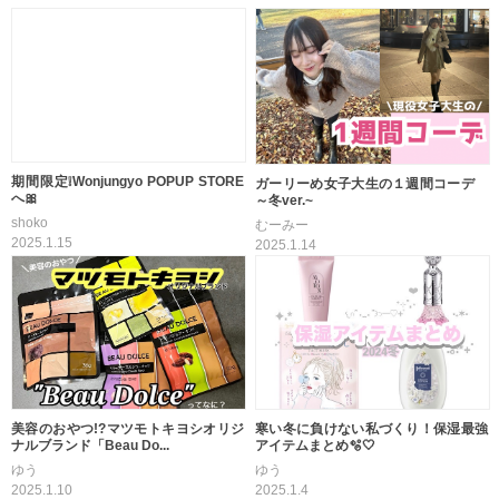
期間限定❕Wonjungyo POPUP STORE
ガーリーめ女子大生の１週間コーデ
へ🎀
～冬ver.~
shoko
むーみー
2025.1.15
2025.1.14
美容のおやつ!?マツモトキヨシオリジ
寒い冬に負けない私づくり！保湿最強
ナルブランド「Beau Do...
アイテムまとめ🫧🤍
ゆう
ゆう
2025.1.10
2025.1.4