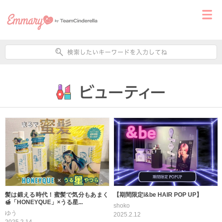
髪は鍛える時代！蜜髪で気分もあまく
【期間限定❕&be HAIR POP UP】
🍯「HONEYQUE」×うる星...
shoko
ゆう
2025.2.12