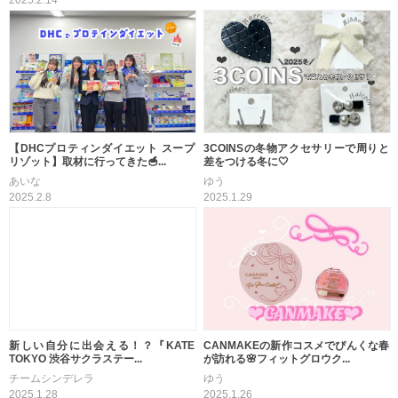
2025.2.14
【DHCプロティンダイエット スープ
3COINSの冬物アクセサリーで周りと
リゾット】取材に行ってきた🥣...
差をつける冬に🤍
あいな
ゆう
2025.2.8
2025.1.29
CANMAKEの新作コスメでぴんくな春
新しい自分に出会える！？『KATE
が訪れる🌸フィットグロウク...
TOKYO 渋谷サクラステー...
ゆう
チームシンデレラ
2025.1.26
2025.1.28