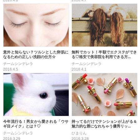
2016.4.8
2016.4.7
意外と知らない？ツルンとした卵肌に
無料でカット！半額でエクステができ
なるための正しい洗顔の仕方☆
る♡格安で美容院を利用できる方...
チームシンデレラ
チームシンデレラ
2016.4.5
2016.4.1
今年流行る！男女から愛される「ウサ
持ってるだけでテンションが上がる＆
ギ目メイク」とは？♡
魅力的な唇になれちゃう優秀リッ...
チームシンデレラ
ひまりん
2016.3.29
2016.3.28