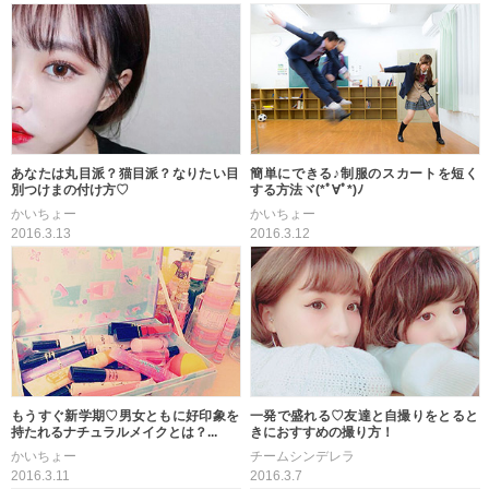
あなたは丸目派？猫目派？なりたい目
簡単にできる♪制服のスカートを短く
別つけまの付け方♡
する方法ヾ(*ﾟ∀ﾟ*)ﾉ
かいちょー
かいちょー
2016.3.13
2016.3.12
もうすぐ新学期♡男女ともに好印象を
一発で盛れる♡友達と自撮りをとると
持たれるナチュラルメイクとは？...
きにおすすめの撮り方！
かいちょー
チームシンデレラ
2016.3.11
2016.3.7