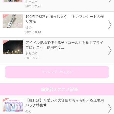
むーみー
2025.12.28
100均で材料が揃っちゃう！ キンブレシートの作
り方🌼
ほの
2020.10.14
アイドル現場で使える❤《コール》を覚えてライ
ブに行こう！使用頻度...
あみのｻﾝ
2019.9.28
ランキング一覧を見る
編集部オススメ記事
【推し活】可愛いと大容量どちらも叶える現場用
バッグ特集💝
のん