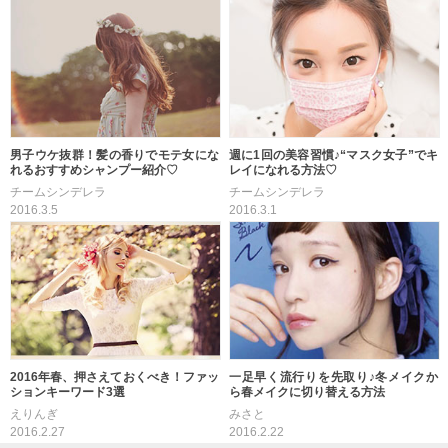
男子ウケ抜群！髪の香りでモテ女にな
週に1回の美容習慣♪“マスク女子”でキ
れるおすすめシャンプー紹介♡
レイになれる方法♡
チームシンデレラ
チームシンデレラ
2016.3.5
2016.3.1
2016年春、押さえておくべき！ファッ
一足早く流行りを先取り♪冬メイクか
ションキーワード3選
ら春メイクに切り替える方法
えりんぎ
みさと
2016.2.27
2016.2.22