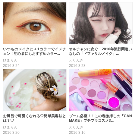
いつものメイクに＋1カラーでイメチ
オルチャンに次ぐ！2016年流行間違い
ェン！初心者にもおすすめカラー...
なしの「ドファサルメイク」...
ひまりん
えりんぎ
2016.3.24
2016.3.23
お風呂で可愛くなれる♡簡単美容法と
ブーム必至！！この春激押しの「CAN
は？♡
MAKE」プチプラコスメ3...
ひまりん
えりんぎ
2016.3.20
2016.3.16