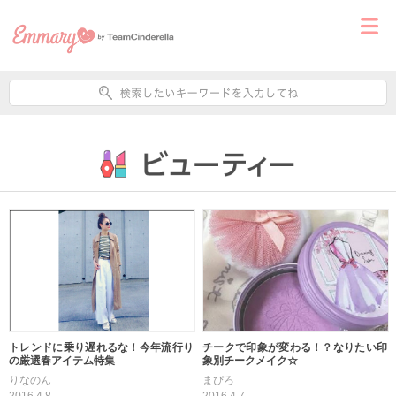
トレンドに乗り遅れるな！今年流行り
チークで印象が変わる！？なりたい印
の厳選春アイテム特集
象別チークメイク☆
りなのん
まぴろ