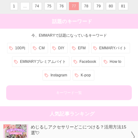
1
…
74
75
76
77
78
79
80
81
話題のキーワード
今、EMMARYで話題になっているキーワード
100均
CM
DIY
EFM
EMMARYバイト
EMMARYプレミアムバイト
Facebook
How to
Instagram
K-pop
キーワード一覧
人気記事ランキング
めじるしアクセサリーどこにつける？活用方法15
選💘