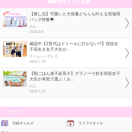
編集部オススメ記事
【推し活】可愛いと大容量どちらも叶える現場用
バッグ特集💝
のん
2026.8.6
確認中【Z世代はドトールに行かない!?】現役女
子高生＆女子大生が...
チームシンデレラ
2026.7.30
【朝ごはん迷子必見🌞】グラノーラ好き現役女子
大生が本気で選ぶ！お...
のん
2026.7.23
カテゴリー
日経ギャルズ
ライフスタイル