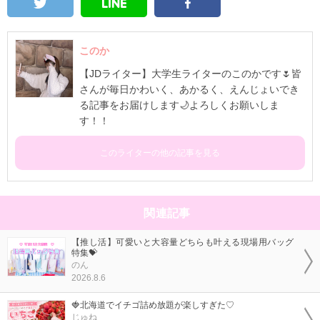
このか
【JDライター】大学生ライターのこのかです🌷皆
さんが毎日かわいく、あかるく、えんじょいでき
る記事をお届けします🌙よろしくお願いしま
す！！
このライターの他の記事を見る
関連記事
【推し活】可愛いと大容量どちらも叶える現場用バッグ
特集💝
のん
2026.8.6
🍓北海道でイチゴ詰め放題が楽しすぎた♡
じゅね