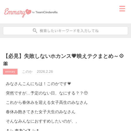
【必見】失敗しないホカンス💗映えテクまとめ～💠
🎀
このか
2026.2.26
emmary
みなさんこんにちは！このかです💗
突然ですが…予定のない日、なにする？？🥺
これから春休みを迎える女子高生のみなさん
春休み飽きてきた女子大生のみなさん
そんなみんなにおすすめしたいのが、、
🌷✨
ホカンス
✨🌷