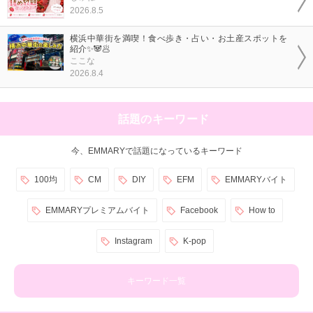
2026.8.5
横浜中華街を満喫！食べ歩き・占い・お土産スポットを
紹介✨🐼🥟
ここな
2026.8.4
話題のキーワード
今、EMMARYで話題になっているキーワード
100均
CM
DIY
EFM
EMMARYバイト
EMMARYプレミアムバイト
Facebook
How to
Instagram
K-pop
キーワード一覧