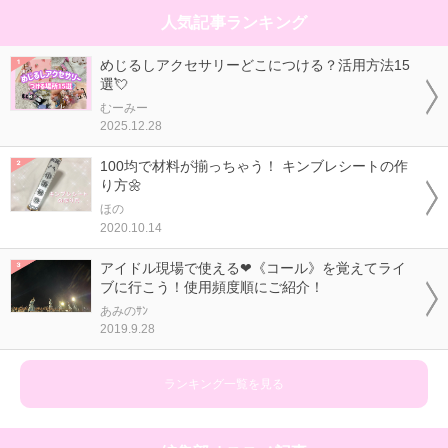
人気記事ランキング
めじるしアクセサリーどこにつける？活用方法15
選💘
むーみー
2025.12.28
100均で材料が揃っちゃう！ キンブレシートの作
り方🌼
ほの
2020.10.14
アイドル現場で使える❤《コール》を覚えてライ
ブに行こう！使用頻度順にご紹介！
あみのｻﾝ
2019.9.28
ランキング一覧を見る