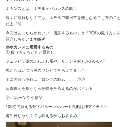
ホカンスとは、ホテル＋バカンスの略！
遠くに旅行しなくても、ホテルで非日常を楽しむ過ごし方のこと
だよ🛁🫧
今回はあったらかわいい「用意するもの」と「写真の撮り方」を
紹介しちゃいます📸💕
👜ホカンスに用意するもの
① 服（おそろいだと最強）
ジェラピケ風のふわふわ系や、サテン素材もかわいい🤍
私たちはいつも黒のワンピでそろえてました！
ミニの時もあれば、ロングの時も、、、💭💭
写真映えを狙うなら色味をそろえるのがポイント！
② バルーンや小物🎈
100均で買える数字バルーンやハート風船は神アイテム✨
誕生日じゃなくても映えるからおすすめ！