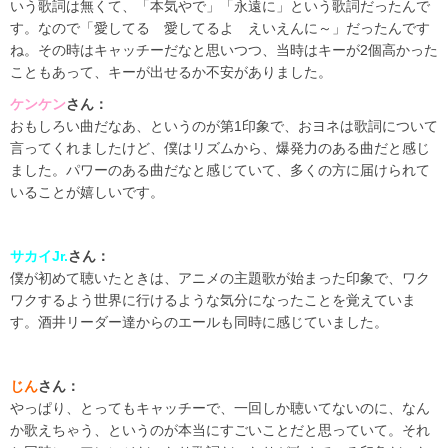
いう歌詞は無くて、「本気やで」「永遠に」という歌詞だったんで
す。なので「愛してる 愛してるよ えいえんに～」だったんです
ね。その時はキャッチーだなと思いつつ、当時はキーが2個高かった
こともあって、キーが出せるか不安がありました。
ケンケン
さん：
おもしろい曲だなあ、というのが第1印象で、おヨネは歌詞について
言ってくれましたけど、僕はリズムから、爆発力のある曲だと感じ
ました。パワーのある曲だなと感じていて、多くの方に届けられて
いることが嬉しいです。
サカイJr.
さん：
僕が初めて聴いたときは、アニメの主題歌が始まった印象で、ワク
ワクするよう世界に行けるような気分になったことを覚えていま
す。酒井リーダー達からのエールも同時に感じていました。
じん
さん：
やっぱり、とってもキャッチーで、一回しか聴いてないのに、なん
か歌えちゃう、というのが本当にすごいことだと思っていて。それ