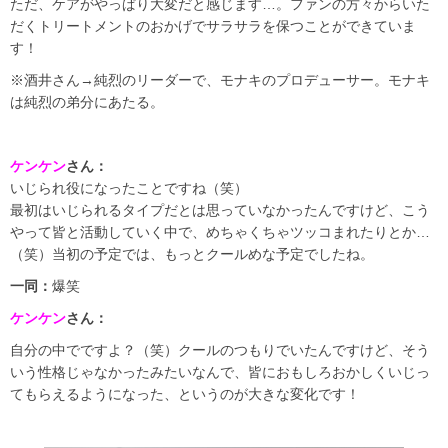
ただ、ケアがやっぱり大変だと感じます…。ファンの方々からいた
だくトリートメントのおかげでサラサラを保つことができていま
す！
※酒井さん→純烈のリーダーで、モナキのプロデューサー。モナキ
は純烈の弟分にあたる。
ケンケン
さん：
いじられ役になったことですね（笑）
最初はいじられるタイプだとは思っていなかったんですけど、こう
やって皆と活動していく中で、めちゃくちゃツッコまれたりとか…
（笑）当初の予定では、もっとクールめな予定でしたね。
一同：
爆笑
ケンケン
さん：
自分の中でですよ？（笑）クールのつもりでいたんですけど、そう
いう性格じゃなかったみたいなんで、皆におもしろおかしくいじっ
てもらえるようになった、というのが大きな変化です！