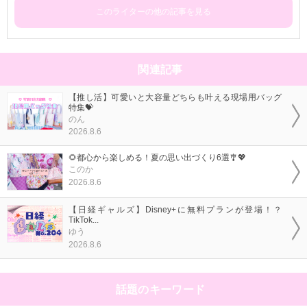
このライターの他の記事を見る
関連記事
【推し活】可愛いと大容量どちらも叶える現場用バッグ
特集💝
のん
2026.8.6
🌻都心から楽しめる！夏の思い出づくり6選🎐💖
このか
2026.8.6
【日経ギャルズ】Disney+に無料プランが登場！？
TikTok...
ゆう
2026.8.6
話題のキーワード