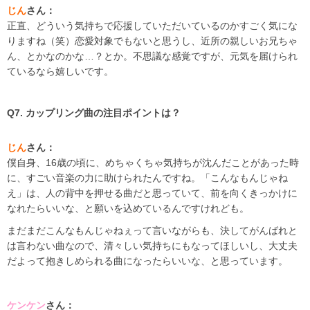
じん
さん：
正直、どういう気持ちで応援していただいているのかすごく気にな
りますね（笑）恋愛対象でもないと思うし、近所の親しいお兄ちゃ
ん、とかなのかな…？とか。不思議な感覚ですが、元気を届けられ
ているなら嬉しいです。
Q7. カップリング曲の注目ポイントは？
じん
さん：
僕自身、16歳の頃に、めちゃくちゃ気持ちが沈んだことがあった時
に、すごい音楽の力に助けられたんですね。「こんなもんじゃね
え」は、人の背中を押せる曲だと思っていて、前を向くきっかけに
なれたらいいな、と願いを込めているんですけれども。
まだまだこんなもんじゃねぇって言いながらも、決してがんばれと
は言わない曲なので、清々しい気持ちにもなってほしいし、大丈夫
だよって抱きしめられる曲になったらいいな、と思っています。
ケンケン
さん：