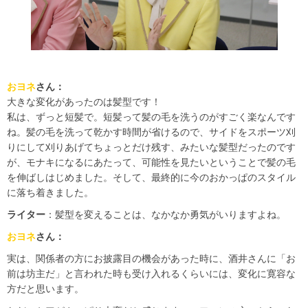
おヨネ
さん：
大きな変化があったのは髪型です！
私は、ずっと短髪で。短髪って髪の毛を洗うのがすごく楽なんです
ね。髪の毛を洗って乾かす時間が省けるので、サイドをスポーツ刈
りにして刈りあげてちょっとだけ残す、みたいな髪型だったのです
が、モナキになるにあたって、可能性を見たいということで髪の毛
を伸ばしはじめました。そして、最終的に今のおかっぱのスタイル
に落ち着きました。
ライター
：髪型を変えることは、なかなか勇気がいりますよね。
おヨネ
さん：
実は、関係者の方にお披露目の機会があった時に、酒井さんに「お
前は坊主だ」と言われた時も受け入れるくらいには、変化に寛容な
方だと思います。