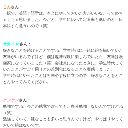
じん
さん：
一択で、英語！語学は、本当にやっておいた方がいいな、ってめち
ゃくちゃ思いました。今だと、学生に比べて定着率も低いのと、日
本語すら危ういので（笑）
サカイJr.
さん：
好きなことを続けることですね。学生時代に一緒に絵を描いていた
友達がいるんですけど、僕は趣味程度に楽しんでいたら、友達は漫
画家になっていました（笑）会社員になったときに、学生時代して
いたことがすごく周りとの差別化になることを実感しました。
学生時代にやったことは将来必ず役に立つので、好きなことをとこ
とんやってみてください。
ケンケン
さん：
勉強ですね。今この感覚で戻っても、多分勉強しないんですけどね
（笑）
勉強していて、嫌なことも多いと思うんですけど、やっぱりやって
おいて損はないです。