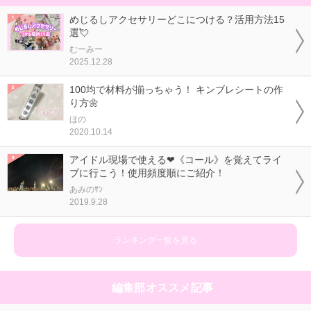
めじるしアクセサリーどこにつける？活用方法15
選💘
むーみー
2025.12.28
100均で材料が揃っちゃう！ キンブレシートの作
り方🌼
ほの
2020.10.14
アイドル現場で使える❤《コール》を覚えてライ
ブに行こう！使用頻度順にご紹介！
あみのｻﾝ
2019.9.28
ランキング一覧を見る
編集部オススメ記事