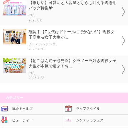
【推し活】可愛いと大容量どちらも叶える現場用
バッグ特集💝
のん
2026.8.6
確認中【Z世代はドトールに行かない!?】現役女
子高生＆女子大生が...
チームシンデレラ
2026.7.30
【朝ごはん迷子必見🌞】グラノーラ好き現役女子
大生が本気で選ぶ！お...
のん
2026.7.23
カテゴリー
日経ギャルズ
ライフスタイル
ビューティー
シンデレラフェス