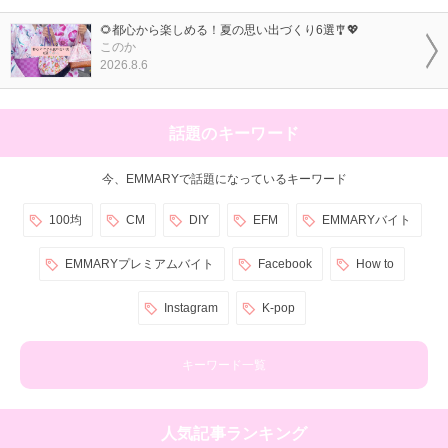
🌻都心から楽しめる！夏の思い出づくり6選🎐💖
このか
2026.8.6
話題のキーワード
今、EMMARYで話題になっているキーワード
100均
CM
DIY
EFM
EMMARYバイト
EMMARYプレミアムバイト
Facebook
How to
Instagram
K-pop
キーワード一覧
人気記事ランキング