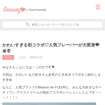
かわいすぎる初コラボ♡人気フレーバーが大変身💝
🎀🍨
このか
2026.6.22
emmary
みなさんこんにちは！このかです💗
今回は、かわいいもの好きさん必見のときめきコラボをご紹介しま
す🍨🎀
なんと、人気ブランドの
Maison de FLEUR
と、みんな大好きな
サー
ティワン アイスクリーム
が初めてコラボレーションしたんです～～
～！！！✨