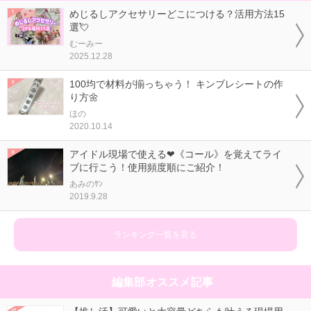
めじるしアクセサリーどこにつける？活用方法15
選💘
むーみー
2025.12.28
100均で材料が揃っちゃう！ キンブレシートの作
り方🌼
ほの
2020.10.14
アイドル現場で使える❤《コール》を覚えてライ
ブに行こう！使用頻度順にご紹介！
あみのｻﾝ
2019.9.28
ランキング一覧を見る
編集部オススメ記事