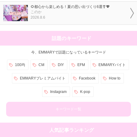
🌻都心から楽しめる！夏の思い出づくり6選🎐💖
このか
2026.8.6
話題のキーワード
今、EMMARYで話題になっているキーワード
100均
CM
DIY
EFM
EMMARYバイト
EMMARYプレミアムバイト
Facebook
How to
Instagram
K-pop
キーワード一覧
人気記事ランキング