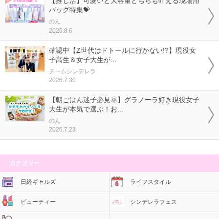
【推し活】可愛いと大容量どちらも叶える現場用
バッグ特集💝
のん
2026.8.6
確認中【Z世代はドトールに行かない!?】現役女
子高生＆女子大生が...
チームシンデレラ
2026.7.30
【朝ごはん迷子必見🌞】グラノーラ好き現役女子
大生が本気で選ぶ！お...
のん
2026.7.23
カテゴリー
日経ギャルズ
ライフスタイル
ビューティー
シンデレラフェス