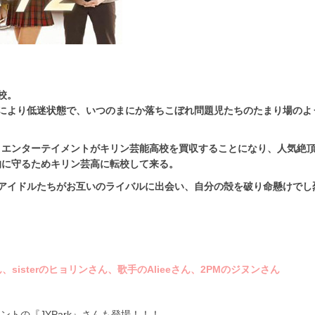
校。
により低迷状態で、いつのまにか落ちこぼれ問題児たちのたまり場のよ
）エンターテイメントがキリン芸能高校を買収することになり、人気絶
的に守るためキリン芸高に転校して来る。
アイドルたちがお互いのライバルに出会い、自分の殻を破り命懸けでし
！
、sisterのヒョリンさん、歌手のAlieeさん、2PMのジヌンさん
ントの『JYPark』さんも登場！！！