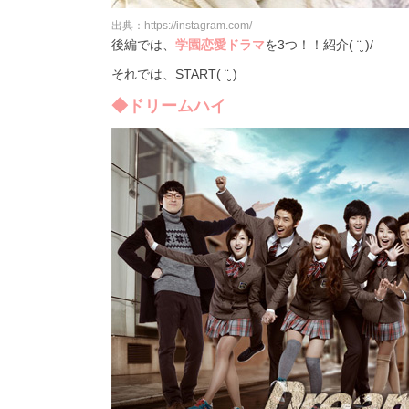
出典：https://instagram.com/
後編では、
学園恋愛ドラマ
を3つ！！紹介( ¨̮ )/
それでは、START( ¨̮ )
◆ドリームハイ