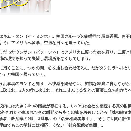
はキム・タン（イ・ミンホ）。帝国グループの御曹司で眉目秀麗、何不
ようにアメリカへ留学、空虚な日々を送っていた。
しだったウンサン（パク・シネ）はアメリカに渡った姉を頼り、二度と
姉の現実を知って失望し居場所をなくしてしまう。
に招くことに。つかの間、心を通じ合わせる2人。だがタンにラヘルと
た」と韓国へ帰っていく。
う乱暴者のヨンドと知り、不快感を隠せない。裕福な家庭に育ちながら
に疎まれ、2人の母に挟まれ、それに甘んじる父との葛藤に立ち向かう
校内には大きく4つの階級が存在する。いずれは会社を相続する真の財閥
は外されたが生まれたその瞬間から多くの株を所有している「株相続者
学者、政治家の2世、3世集団の「名誉相続者集団」、そして世間の評価
理由でもこの学校には相応しくない「社会配慮者集団」。