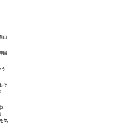
自由
韓国
いう
もそ
べ
2
集
を気