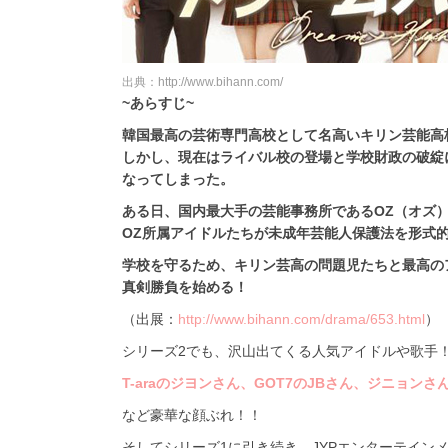
出典：http://www.bihann.com/
~あらすじ~
韓国最高の芸術専門高校として名高いキリン芸能高
しかし、現在はライバル校の登場と学校財政の破綻
なってしまった。
ある日、国内最大手の芸能事務所であるOZ（オズ
OZ所属アイドルたちが未成年芸能人保護法を形式
学校を守るため、キリン芸高の問題児たちと最高の
真剣勝負を始める！
（出展：
http://www.bihann.com/drama/653.html
）
シリーズ2でも、沢山出てくる人気アイドルや歌手
T-araのジヨンさん、GOT7のJBさん、ジニョンさん
など豪華な顔ぶれ！！
そしてシリーズ1に引き続き、JYPエンターテインメ