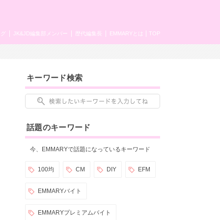
ング
JK&JD編集部メンバー
歴代編集長
EMMARYとは
TOP
キーワード検索
話題のキーワード
今、EMMARYで話題になっているキーワード
100均
CM
DIY
EFM
EMMARYバイト
EMMARYプレミアムバイト