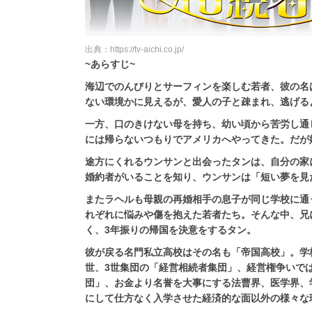
出典：https://tv-aichi.co.jp/
~あらすじ~
海辺でのんびりとサーフィンを楽しむ若者、彼の名
ない環境かに見えるが、愛人の子と疎まれ、逃げる
一方、口のきけない母を持ち、幼い頃から苦労し通
には帰らないつもりでアメリカへやってきた。だが
途方にくれるウンサンと出会ったタンは、自分の家
婚約者がいることを知り、ウンサンは「短い夢を見
またラヘルも母親の再婚相手の息子が同じ学校に通
れぞれに悩みや傷を抱えた若者たち。そんな中、兄
く、3年振りの帰国を決意をするタン。
彼が戻る名門私立高校はその名も「帝国高校」。学
世、3世集団の「経営相続者集団」、経営権争いで
団」、お金より名誉を大事にする法曹界、医学界、
にして仕方なく入学させた経済的な面以外の様々な