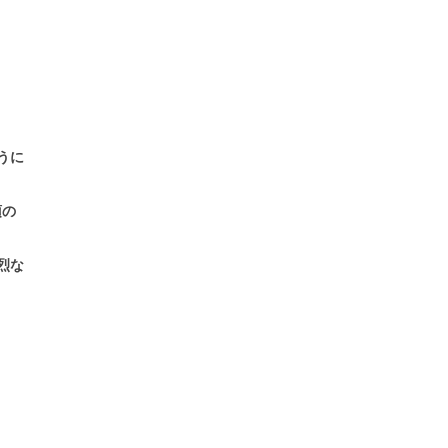
うに
頂の
烈な