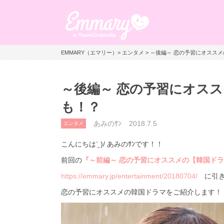
EMMARY（エマリー）
>
エンタメ
> ～後編～ 恋の予習にオスス
～後編～ 恋の予習にオス
も！？
あみのｻﾝ
2018.7.5
エンタメ
こんにちは¨̮ )/ あみのｻﾝです！！
前回の
『～前編～ 恋の予習にオススメの【韓国ド
https://emmary.jp/entertainment/20180704/
に引き
恋の予習にオススメの韓国ドラマをご紹介します！