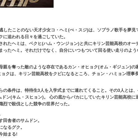
を逃したことのない天才少女コ・ヘミ(ぺ・スジ)は、ソプラノ歌手を夢見
クに追われる日々を過ごしていた。
されたヘミは、ベクヒ(ハム・ウンジョン)と共にキリン芸能高校のオー
まったヘミ。それだけでなく、自分にいつもついて回る使い走りのよう
母親を奪った敵のような存在であるカン・オヒョク(オム・ギジュン)の
ヒョクは、キリン芸能高校をクビになるところ、チョン・ハミョン理事
らの条件は、特待生3人を入学式までに連れてくること。その3人とは、
ムドン(キム・スヒョン)。 心の底からバカにしていたキリン芸能高校に
熾烈で殺伐とした競争の世界だった。
。
す田舎者のサムドン。
になるグク。
今始まる!