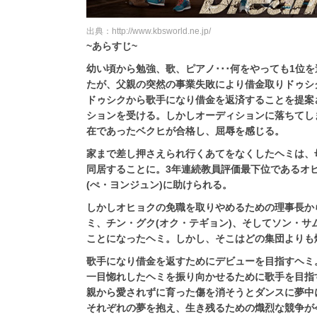
出典：http://www.kbsworld.ne.jp/
~あらすじ~
幼い頃から勉強、歌、ピアノ･･･何をやっても1位
たが、父親の突然の事業失敗により借金取りドゥシ
ドゥシクから歌手になり借金を返済することを提案
ションを受ける。しかしオーディションに落ちてし
在であったベクヒが合格し、屈辱を感じる。
家まで差し押さえられ行くあてをなくしたヘミは、
同居することに。3年連続教員評価最下位であるオ
(ぺ・ヨンジュン)に助けられる。
しかしオヒョクの免職を取りやめるための理事長か
ミ、チン・グク(オク・テギョン)、そしてソン・サ
ことになったヘミ。しかし、そこはどの集団よりも
歌手になり借金を返すためにデビューを目指すヘミ
一目惚れしたヘミを振り向かせるために歌手を目指
親から愛されずに育った傷を消そうとダンスに夢中
それぞれの夢を抱え、生き残るための熾烈な競争が