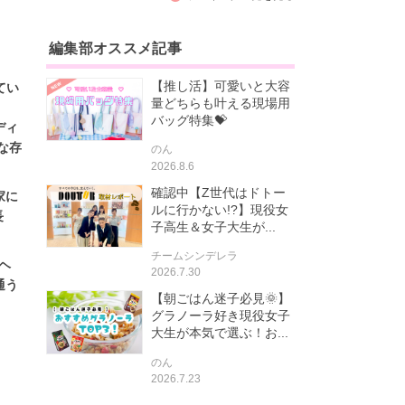
編集部オススメ記事
【推し活】可愛いと大容
てい
量どちらも叶える現場用
バッグ特集💝
ディ
な存
のん
2026.8.6
確認中【Z世代はドトー
家に
ルに行かない!?】現役女
長
子高生＆女子大生が...
チームシンデレラ
ヘ
2026.7.30
通う
【朝ごはん迷子必見🌞】
グラノーラ好き現役女子
大生が本気で選ぶ！お...
のん
2026.7.23