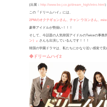
(出展：
http://www.bs-j.co.jp/dream_high/intro.html
この『ドリームハイ』には、
2PMのオクテギョンさん、チャン ウヨンさん、mis
豪華アイドルが勢揃い！！！
そして、今話題の人気韓国アイドルのTwiceの事務
ン）』
さんも出演しているんです！！！
韓国の学園ドラマは、私たちにかなり近い感覚で見
◆ドリームハイ2