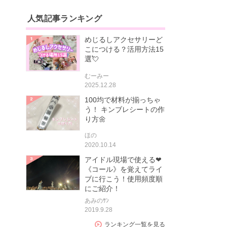
人気記事ランキング
めじるしアクセサリーど
こにつける？活用方法15
選💘
むーみー
2025.12.28
100均で材料が揃っちゃ
う！ キンブレシートの作
り方🌼
ほの
2020.10.14
アイドル現場で使える❤
《コール》を覚えてライ
ブに行こう！使用頻度順
にご紹介！
あみのｻﾝ
2019.9.28
ランキング一覧を見る