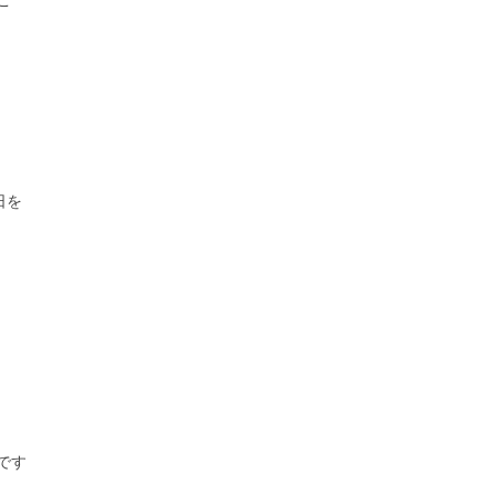
ご
日を
です