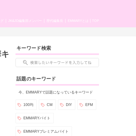
ング
JK&JD編集部メンバー
歴代編集長
EMMARYとは
TOP
キーワード検索
華キ
話題のキーワード
今、EMMARYで話題になっているキーワード
100均
CM
DIY
EFM
EMMARYバイト
EMMARYプレミアムバイト