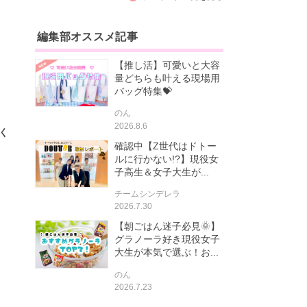
編集部オススメ記事
【推し活】可愛いと大容
量どちらも叶える現場用
バッグ特集💝
のん
2026.8.6
く
確認中【Z世代はドトー
ルに行かない!?】現役女
子高生＆女子大生が...
チームシンデレラ
2026.7.30
【朝ごはん迷子必見🌞】
グラノーラ好き現役女子
大生が本気で選ぶ！お...
のん
2026.7.23