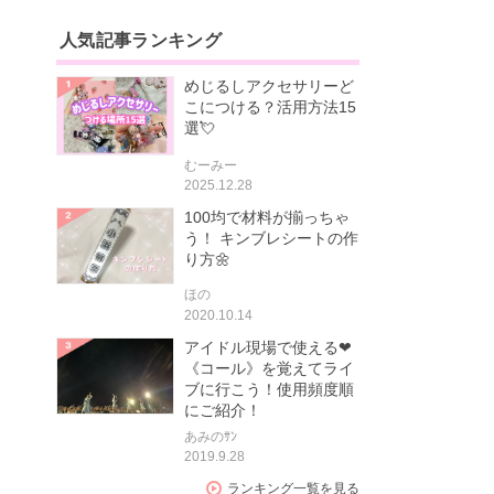
人気記事ランキング
めじるしアクセサリーど
こにつける？活用方法15
選💘
むーみー
2025.12.28
100均で材料が揃っちゃ
う！ キンブレシートの作
り方🌼
ほの
2020.10.14
アイドル現場で使える❤
《コール》を覚えてライ
ブに行こう！使用頻度順
にご紹介！
あみのｻﾝ
2019.9.28
ランキング一覧を見る