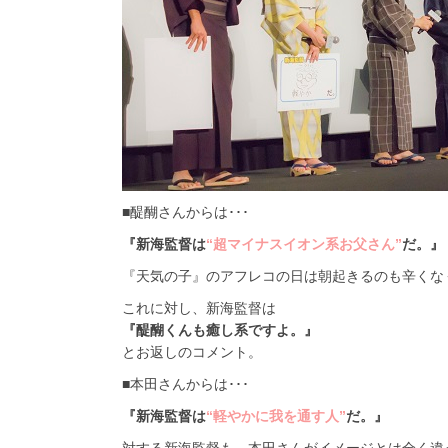
■醍醐さんからは･･･
『新海監督は
“超マイナスイオン系お父さん”
だ。』
『天気の子』のアフレコの日は朝起きるのも辛くな
これに対し、新海監督は
『醍醐くんも癒し系ですよ。』
とお返しのコメント。
■本田さんからは･･･
『新海監督は
“軽やかに我を通す人”
だ。』