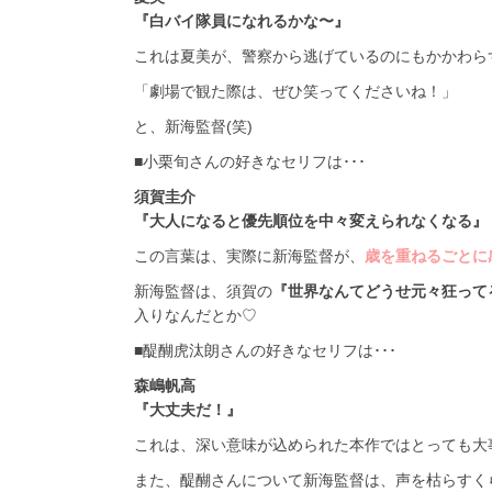
『白バイ隊員になれるかな〜』
これは夏美が、警察から逃げているのにもかかわら
「劇場で観た際は、ぜひ笑ってくださいね！」
と、新海監督(笑)
■小栗旬さんの好きなセリフは･･･
須賀圭介
『大人になると優先順位を中々変えられなくなる』
この言葉は、実際に新海監督が、
歳を重ねるごとに
新海監督は、須賀の
『世界なんてどうせ元々狂って
入りなんだとか♡
■醍醐虎汰朗さんの好きなセリフは･･･
森嶋帆高
『大丈夫だ！』
これは、深い意味が込められた本作ではとっても大
また、醍醐さんについて新海監督は、声を枯らすく