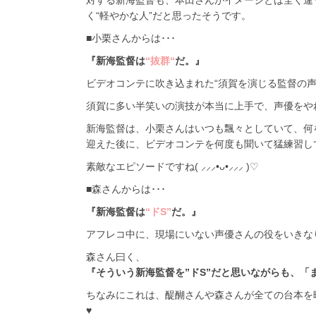
対する新海監督も、本田さんがイメージとは全く違
く“軽やかな人”だと思ったそうです。
■小栗さんからは･･･
『新海監督は
“抜群“
だ。』
ビデオコンテに吹き込まれた“須賀を演じる監督の
須賀に多い半笑いの演技が本当に上手で、声優をやれ
新海監督は、小栗さんはいつも飄々としていて、何
迎えた後に、ビデオコンテを何度も聞いて猛練習し
素敵なエピソードですね( ⸝⸝⸝•ᴗ•⸝⸝⸝ )♡︎
■森さんからは･･･
『新海監督は
“ドS”
だ。』
アフレコ中に、現場にいない声優さんの役をいきな
森さん曰く、
『そういう新海監督を”ドS”だと思いながらも、「
ちなみにこれは、醍醐さんや森さんが全ての台本を
♥