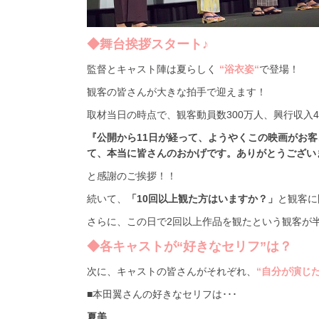
◆舞台挨拶スタート♪
監督とキャスト陣は夏らしく
“浴衣姿“
で登場！
観客の皆さんが大きな拍手で迎えます！
取材当日の時点で、観客動員数300万人、興行収入
『公開から11日が経って、ようやくこの映画がお客
て、本当に皆さんのおかげです。ありがとうござい
と感謝のご挨拶！！
続いて、
「10回以上観た方はいますか？」
と観客に
さらに、この日で2回以上作品を観たという観客が
◆各キャストが“好きなセリフ”は？
次に、キャストの皆さんがそれぞれ、
“自分が演じ
■本田翼さんの好きなセリフは･･･
夏美