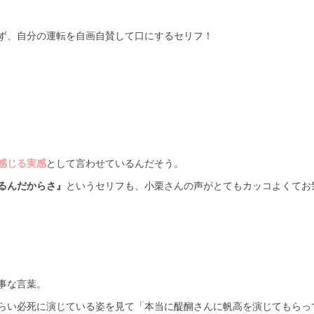
ず、自分の運転を自画自賛して口にするセリフ！
感じる実感
として言わせているんだそう。
るんだからさ』
というセリフも、小栗さんの声がとてもカッコよくてお
事な言葉。
らい必死に演じている姿を見て「本当に醍醐さんに帆高を演じてもらっ