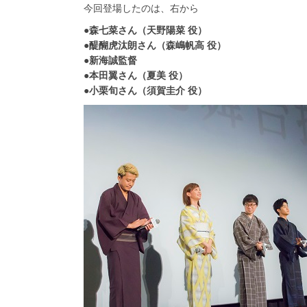
今回登場したのは、右から
●森七菜さん（天野陽菜 役）
●醍醐虎汰朗さん（森嶋帆高 役）
●新海誠監督
●本田翼さん（夏美 役）
●小栗旬さん（須賀圭介 役）