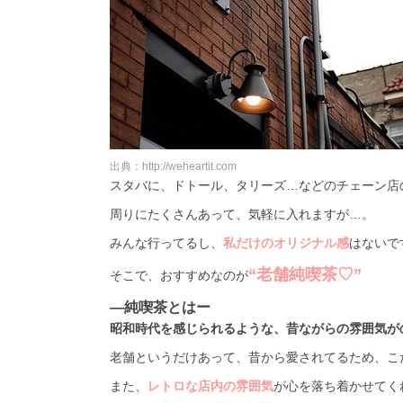
出典：http://weheartit.com
スタバに、ドトール、タリーズ…などのチェーン店
周りにたくさんあって、気軽に入れますが…。
みんな行ってるし、
私だけのオリジナル感
はないで
“老舗純喫茶♡”
そこで、おすすめなのが
―純喫茶とはー
昭和時代を感じられるような、昔ながらの雰囲気が
老舗というだけあって、昔から愛されてるため、こ
また、
レトロな店内の雰囲気
が心を落ち着かせてく