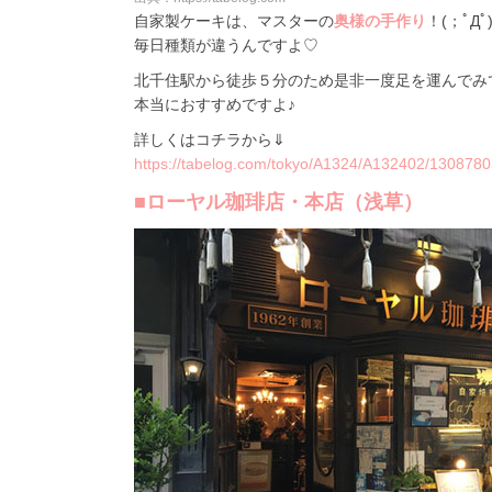
自家製ケーキは、マスターの
奥様の手作り
！(；ﾟДﾟ
毎日種類が違うんですよ♡
北千住駅から徒歩５分のため是非一度足を運んでみ
本当におすすめですよ♪
詳しくはコチラから⇓
https://tabelog.com/tokyo/A1324/A132402/1308780
■ローヤル珈琲店・本店（浅草）