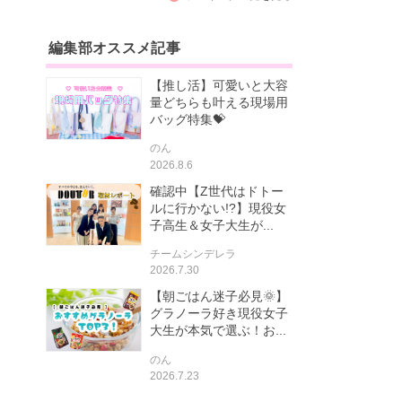
編集部オススメ記事
【推し活】可愛いと大容
量どちらも叶える現場用
バッグ特集💝
のん
2026.8.6
確認中【Z世代はドトー
ルに行かない!?】現役女
子高生＆女子大生が...
チームシンデレラ
2026.7.30
【朝ごはん迷子必見🌞】
グラノーラ好き現役女子
大生が本気で選ぶ！お...
のん
2026.7.23