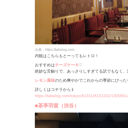
出典：https://tabelog.com
内観はこちらもとーってもレトロ！
おすすめは
チーズケーキ
♡
絶妙な舌触りで、あっさりしすぎてる訳でもなく、
レモン風味
のため爽やかでこれからの季節にぴった
詳しくはコチラから⇓
https://tabelog.com/tokyo/A1311/A131102/1300861
■茶亭羽當（渋谷）