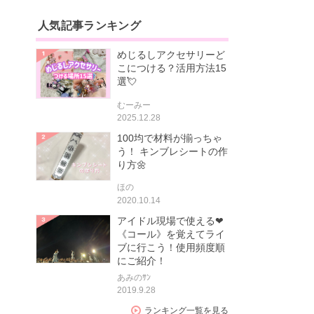
人気記事ランキング
めじるしアクセサリーど
こにつける？活用方法15
選💘
むーみー
2025.12.28
100均で材料が揃っちゃ
う！ キンブレシートの作
り方🌼
ほの
2020.10.14
アイドル現場で使える❤
《コール》を覚えてライ
ブに行こう！使用頻度順
にご紹介！
あみのｻﾝ
2019.9.28
ランキング一覧を見る