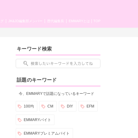
ング
JK&JD編集部メンバー
歴代編集長
EMMARYとは
TOP
キーワード検索
話題のキーワード
今、EMMARYで話題になっているキーワード
100均
CM
DIY
EFM
EMMARYバイト
EMMARYプレミアムバイト