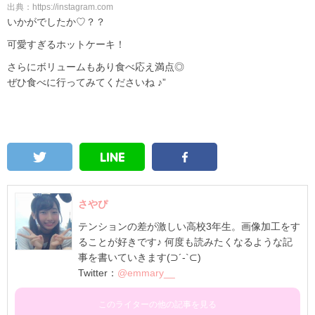
出典：https://instagram.com
いかがでしたか♡？？
可愛すぎるホットケーキ！
さらにボリュームもあり食べ応え満点◎
ぜひ食べに行ってみてくださいね ♪”
さやぴ
テンションの差が激しい高校3年生。画像加工をす
ることが好きです♪ 何度も読みたくなるような記
事を書いていきます(⊃´-`⊂)
Twitter：
@emmary__
このライターの他の記事を見る