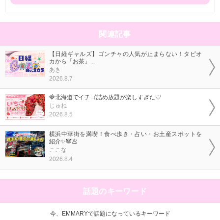
関連記事
【日経ギャルズ】ゴンチャの人気が止まらない！タピオ
カから「お茶」...
あき
2026.8.7
🍓北海道でイチゴ詰め放題が楽しすぎた♡
じゅね
2026.8.5
横浜中華街を満喫！食べ歩き・占い・お土産スポットを
紹介✨🐼🥟
ここな
2026.8.4
話題のキーワード
今、EMMARYで話題になっているキーワード