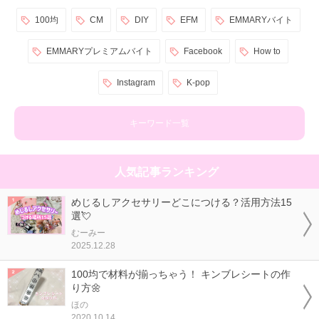
100均
CM
DIY
EFM
EMMARYバイト
EMMARYプレミアムバイト
Facebook
How to
Instagram
K-pop
キーワード一覧
人気記事ランキング
めじるしアクセサリーどこにつける？活用方法15
選💘
むーみー
2025.12.28
100均で材料が揃っちゃう！ キンブレシートの作
り方🌼
ほの
2020.10.14