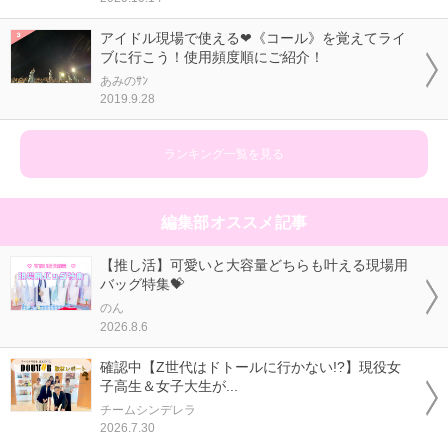
アイドル現場で使える❤《コール》を覚えてライ
ブに行こう！使用頻度順にご紹介！
あみのｻﾝ
2019.9.28
ランキング一覧を見る
編集部オススメ記事
【推し活】可愛いと大容量どちらも叶える現場用
バッグ特集💝
のん
2026.8.6
確認中【Z世代はドトールに行かない!?】現役女
子高生＆女子大生が...
チームシンデレラ
2026.7.30