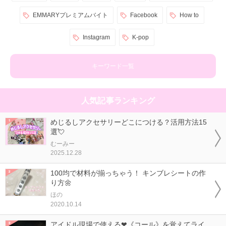
EMMARYプレミアムバイト
Facebook
How to
Instagram
K-pop
キーワード一覧
人気記事ランキング
めじるしアクセサリーどこにつける？活用方法15
選💘
むーみー
2025.12.28
100均で材料が揃っちゃう！ キンブレシートの作
り方🌼
ほの
2020.10.14
アイドル現場で使える❤《コール》を覚えてライ