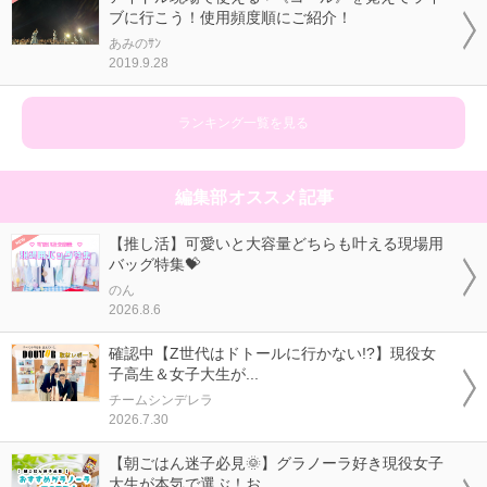
ブに行こう！使用頻度順にご紹介！
あみのｻﾝ
2019.9.28
ランキング一覧を見る
編集部オススメ記事
【推し活】可愛いと大容量どちらも叶える現場用
バッグ特集💝
のん
2026.8.6
確認中【Z世代はドトールに行かない!?】現役女
子高生＆女子大生が...
チームシンデレラ
2026.7.30
【朝ごはん迷子必見🌞】グラノーラ好き現役女子
大生が本気で選ぶ！お...