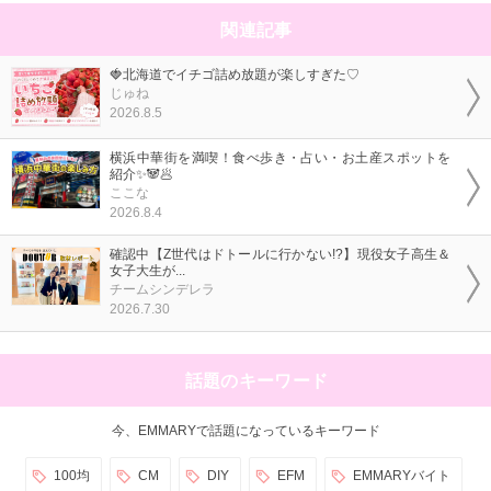
関連記事
🍓北海道でイチゴ詰め放題が楽しすぎた♡
じゅね
2026.8.5
横浜中華街を満喫！食べ歩き・占い・お土産スポットを
紹介✨🐼🥟
ここな
2026.8.4
確認中【Z世代はドトールに行かない!?】現役女子高生＆
女子大生が...
チームシンデレラ
2026.7.30
話題のキーワード
今、EMMARYで話題になっているキーワード
100均
CM
DIY
EFM
EMMARYバイト