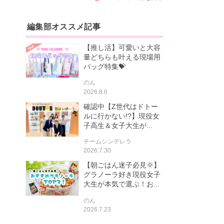
編集部オススメ記事
【推し活】可愛いと大容
量どちらも叶える現場用
バッグ特集💝
のん
2026.8.6
確認中【Z世代はドトー
ルに行かない!?】現役女
子高生＆女子大生が...
チームシンデレラ
2026.7.30
【朝ごはん迷子必見🌞】
グラノーラ好き現役女子
大生が本気で選ぶ！お...
のん
2026.7.23