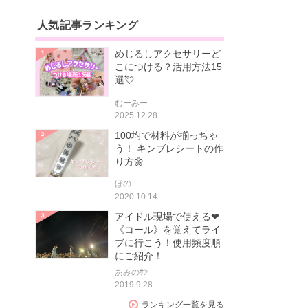
人気記事ランキング
めじるしアクセサリーど
こにつける？活用方法15
選💘
むーみー
2025.12.28
100均で材料が揃っちゃ
う！ キンブレシートの作
り方🌼
ほの
2020.10.14
アイドル現場で使える❤
《コール》を覚えてライ
ブに行こう！使用頻度順
にご紹介！
あみのｻﾝ
2019.9.28
ランキング一覧を見る