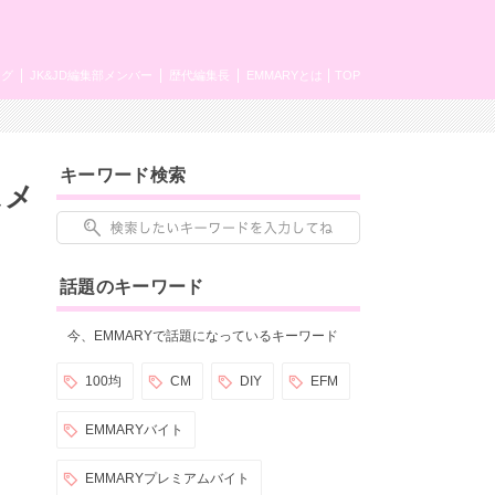
ング
JK&JD編集部メンバー
歴代編集長
EMMARYとは
TOP
キーワード検索
スメ
話題のキーワード
今、EMMARYで話題になっているキーワード
100均
CM
DIY
EFM
EMMARYバイト
EMMARYプレミアムバイト