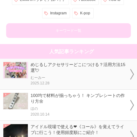
Instagram
K-pop
キーワード一覧
人気記事ランキング
めじるしアクセサリーどこにつける？活用方法15
選💘
むーみー
2025.12.28
100均で材料が揃っちゃう！ キンブレシートの作
り方🌼
ほの
2020.10.14
アイドル現場で使える❤《コール》を覚えてライ
ブに行こう！使用頻度順にご紹介！