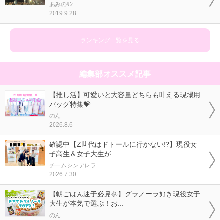
あみのｻﾝ
2019.9.28
ランキング一覧を見る
編集部オススメ記事
【推し活】可愛いと大容量どちらも叶える現場用
バッグ特集💝
のん
2026.8.6
確認中【Z世代はドトールに行かない!?】現役女
子高生＆女子大生が...
チームシンデレラ
2026.7.30
【朝ごはん迷子必見🌞】グラノーラ好き現役女子
大生が本気で選ぶ！お...
のん