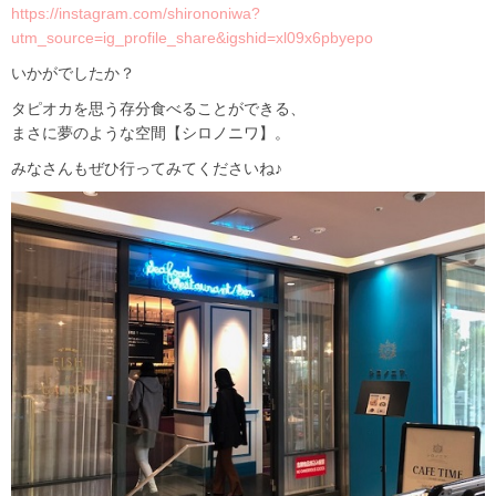
https://instagram.com/shirononiwa?
utm_source=ig_profile_share&igshid=xl09x6pbyepo
いかがでしたか？
タピオカを思う存分食べることができる、
まさに夢のような空間【シロノニワ】。
みなさんもぜひ行ってみてくださいね♪