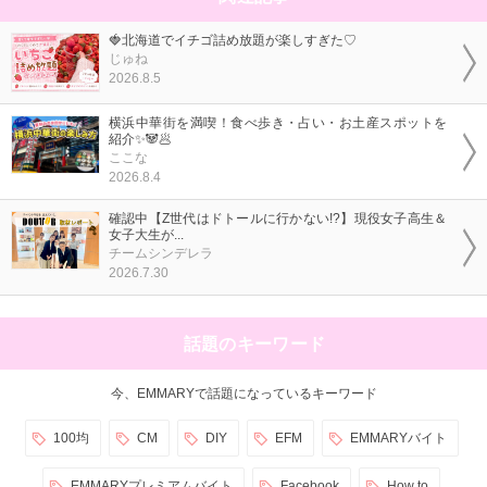
🍓北海道でイチゴ詰め放題が楽しすぎた♡
じゅね
2026.8.5
横浜中華街を満喫！食べ歩き・占い・お土産スポットを
紹介✨🐼🥟
ここな
2026.8.4
確認中【Z世代はドトールに行かない!?】現役女子高生＆
女子大生が...
チームシンデレラ
2026.7.30
話題のキーワード
今、EMMARYで話題になっているキーワード
100均
CM
DIY
EFM
EMMARYバイト
EMMARYプレミアムバイト
Facebook
How to