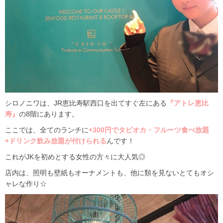
シロノニワは、JR恵比寿駅西口を出てすぐ左にある
『アトレ恵比
寿』
の8階にあります。
ここでは、全てのランチに
+300円でタピオカ・フルーツ食べ放題
+ドリンク飲み放題が付けられる
んです！
これがJKを初めとする女性の方々に大人気◎
店内は、照明も壁紙もオーナメントも、他に類を見ないとてもオシ
ャレな作り☆