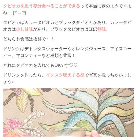
タピオカを思う存分食べることができる
って本当に夢のようですよ
ね… (*´﹃`*)
タピオカはカラータピオカとブラックタピオカがあり、カラータピ
オカは
少し甘味
があり、ブラックタピオカはほぼ
無味
。
どちらも食感は抜群です！
ドリンクはデトックスウォーターやオレンジジュース、アイスコー
ヒー、マロンティーなど種類も豊富！
どれにタピオカを入れてもOKです♡♡
ドリンクを作ったら、
インスタ映えする壁
で写真を撮っちゃいまし
ょう♪