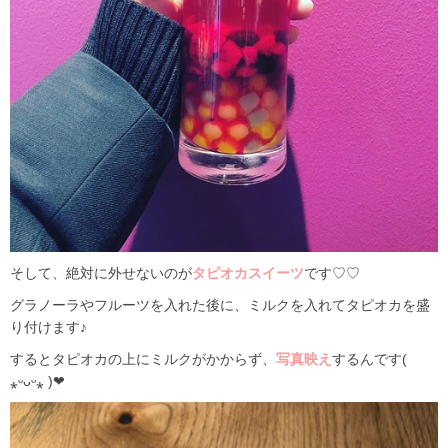
そして、絶対に外せないのが
タピオカスイーツ
です♡♡
グラノーラやフルーツを入れた後に、ミルクを入れてタピオカを盛
り付けます♪
するとタピオカの上にミルクがかからず、
写真映え
するんです(
⁎ᵕᴗᵕ⁎ )❤︎