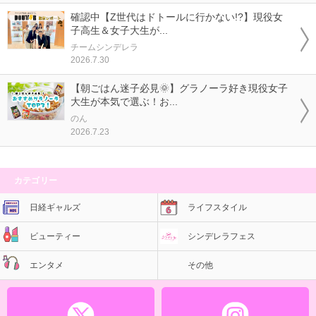
確認中【Z世代はドトールに行かない!?】現役女
子高生＆女子大生が...
チームシンデレラ
2026.7.30
【朝ごはん迷子必見🌞】グラノーラ好き現役女子
大生が本気で選ぶ！お...
のん
2026.7.23
カテゴリー
日経ギャルズ
ライフスタイル
ビューティー
シンデレラフェス
エンタメ
その他