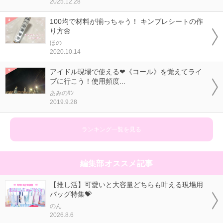
2025.12.28
100均で材料が揃っちゃう！ キンブレシートの作
り方🌼
ほの
2020.10.14
アイドル現場で使える❤《コール》を覚えてライ
ブに行こう！使用頻度...
あみのｻﾝ
2019.9.28
ランキング一覧を見る
編集部オススメ記事
【推し活】可愛いと大容量どちらも叶える現場用
バッグ特集💝
のん
2026.8.6