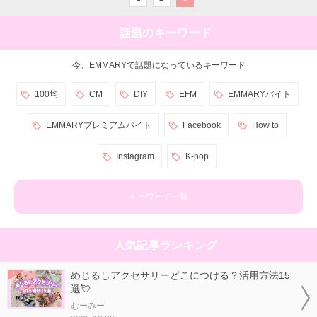
話題のキーワード
今、EMMARYで話題になっているキーワード
100均
CM
DIY
EFM
EMMARYバイト
EMMARYプレミアムバイト
Facebook
How to
Instagram
K-pop
キーワード一覧
人気記事ランキング
めじるしアクセサリーどこにつける？活用方法15
選💘
むーみー