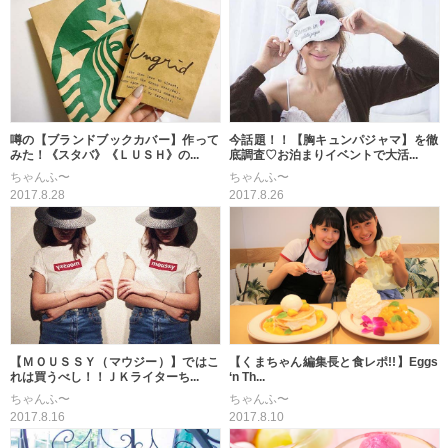
噂の【ブランドブックカバー】作って
今話題！！【胸キュンパジャマ】を徹
みた！《スタバ》《ＬＵＳＨ》の...
底調査♡お泊まりイベントで大活...
ちゃんふ〜
ちゃんふ〜
2017.8.28
2017.8.26
【ＭＯＵＳＳＹ（マウジー）】ではこ
【くまちゃん編集長と食レポ!!】Eggs
れは買うべし！！ＪＫライターち...
‘n Th...
ちゃんふ〜
ちゃんふ〜
2017.8.16
2017.8.10