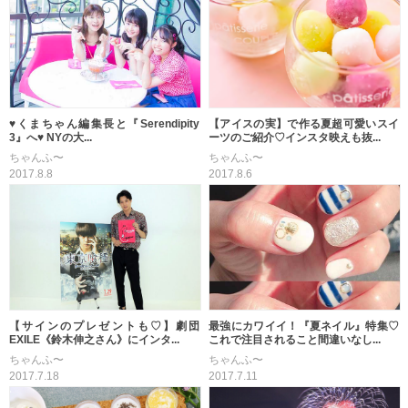
♥くまちゃん編集長と『Serendipity
【アイスの実】で作る夏超可愛いスイ
3』へ♥ NYの大...
ーツのご紹介♡インスタ映えも抜...
ちゃんふ〜
ちゃんふ〜
2017.8.8
2017.8.6
【サインのプレゼントも♡】劇団
最強にカワイイ！『夏ネイル』特集♡
EXILE《鈴木伸之さん》にインタ...
これで注目されること間違いなし...
ちゃんふ〜
ちゃんふ〜
2017.7.18
2017.7.11