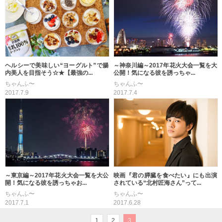
ヘルシーで美味しい“ヨーグルト”で腸
～神奈川編～2017年花火大会一覧を大
内美人を目指そう☆★【最強の...
公開！気になる彼を誘っちゃ...
ちゃんふ〜
ちゃんふ〜
2017.7.9
2017.7.4
～東京編～2017年花火大会一覧を大公
映画『君の膵臓を食べたい』にも出演
開！気になる彼を誘っちゃお...
されている“北村匠海さん”って...
ちゃんふ〜
ちゃんふ〜
2017.7.1
2017.6.28
1
2
3