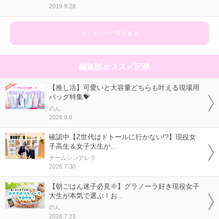
2019.9.28
ランキング一覧を見る
編集部オススメ記事
【推し活】可愛いと大容量どちらも叶える現場用
バッグ特集💝
のん
2026.8.6
確認中【Z世代はドトールに行かない!?】現役女
子高生＆女子大生が...
チームシンデレラ
2026.7.30
【朝ごはん迷子必見🌞】グラノーラ好き現役女子
大生が本気で選ぶ！お...
のん
2026.7.23