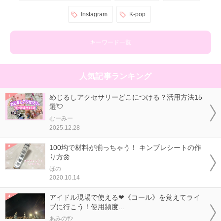
Instagram
K-pop
キーワード一覧
人気記事ランキング
めじるしアクセサリーどこにつける？活用方法15
選💘
むーみー
2025.12.28
100均で材料が揃っちゃう！ キンブレシートの作
り方🌼
ほの
2020.10.14
アイドル現場で使える❤《コール》を覚えてライ
ブに行こう！使用頻度...
あみのｻﾝ