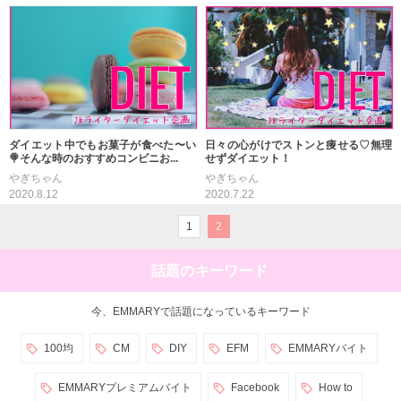
ダイエット中でもお菓子が食べた〜い
日々の心がけでストンと痩せる♡無理
🍭そんな時のおすすめコンビニお...
せずダイエット！
やぎちゃん
やぎちゃん
2020.8.12
2020.7.22
1
2
話題のキーワード
今、EMMARYで話題になっているキーワード
100均
CM
DIY
EFM
EMMARYバイト
EMMARYプレミアムバイト
Facebook
How to