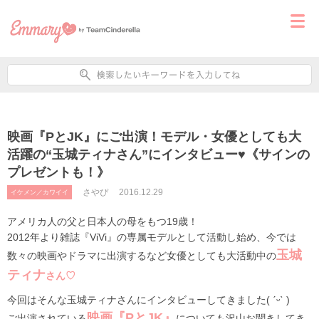
映画『PとJK』にご出演！モデル・女優としても大
活躍の“玉城ティナさん”にインタビュー♥︎《サインの
プレゼントも！》
さやぴ
2016.12.29
イケメン／カワイイ
アメリカ人の父と日本人の母をもつ19歳！
2012年より雑誌『ViVi』の専属モデルとして活動し始め、今では
玉城
数々の映画やドラマに出演するなど女優としても大活動中の
ティナ
さん♡
今回はそんな玉城ティナさんにインタビューしてきました( ˊᵕˋ )
映画『PとJK』
ご出演されている
についても沢山お聞きしてき