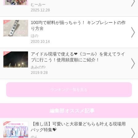
むーみー
2025.12.28
100均で材料が揃っちゃう！ キンブレシートの作
り方🌼
ほの
2020.10.14
アイドル現場で使える❤《コール》を覚えてライ
ブに行こう！使用頻度順にご紹介！
あみのｻﾝ
2019.9.28
ランキング一覧を見る
編集部オススメ記事
【推し活】可愛いと大容量どちらも叶える現場用
バッグ特集💝
のん