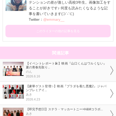
テンションの差が激しい高校3年生。画像加工をす
ることが好きです♪ 何度も読みたくなるような記
事を書いていきます(⊃´-`⊂)
Twitter：
@emmary__
このライターの他の記事を見る
関連記事
【イベントレポート🎤】映画『山口くんはワルくない』
夏の青春先取り...
のん
2026.6.16
【豪華ゲスト登壇✨】映画『プラダを着た悪魔2』ジャパ
ンプレミアイ...
あき
2026.4.23
【即完予想❤️‍🔥】ステラ・マッカートニー×H&Mコラボ...
あき