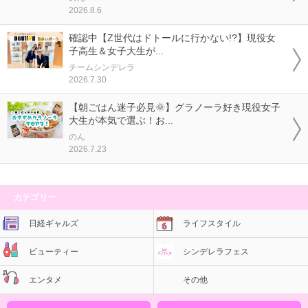
2026.8.6
確認中【Z世代はドトールに行かない!?】現役女
子高生＆女子大生が...
チームシンデレラ
2026.7.30
【朝ごはん迷子必見🌞】グラノーラ好き現役女子
大生が本気で選ぶ！お...
のん
2026.7.23
カテゴリー
日経ギャルズ
ライフスタイル
ビューティー
シンデレラフェス
エンタメ
その他