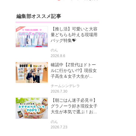
編集部オススメ記事
【推し活】可愛いと大容
量どちらも叶える現場用
バッグ特集💝
のん
2026.8.6
確認中【Z世代はドトー
ルに行かない!?】現役女
子高生＆女子大生が...
チームシンデレラ
2026.7.30
【朝ごはん迷子必見🌞】
グラノーラ好き現役女子
大生が本気で選ぶ！お...
のん
2026.7.23