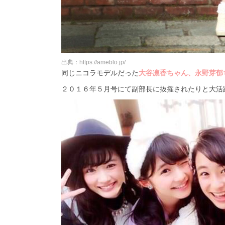
出典：https://ameblo.jp/
同じニコラモデルだった
大谷凛香ちゃん、永野芽郁
２０１６年５月号にて副部長に抜擢されたりと大活