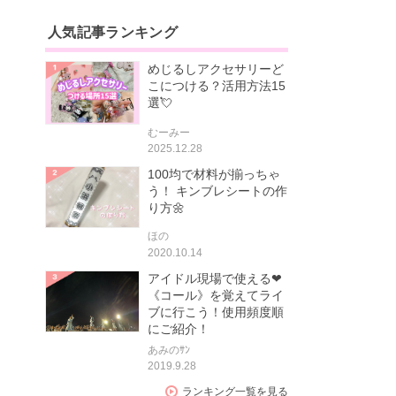
人気記事ランキング
めじるしアクセサリーど
こにつける？活用方法15
選💘
むーみー
2025.12.28
100均で材料が揃っちゃ
う！ キンブレシートの作
り方🌼
ほの
2020.10.14
アイドル現場で使える❤
《コール》を覚えてライ
ブに行こう！使用頻度順
にご紹介！
あみのｻﾝ
2019.9.28
ランキング一覧を見る