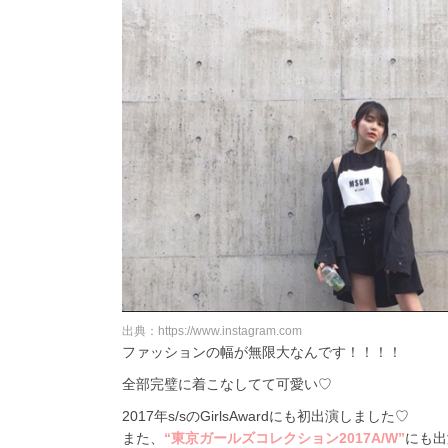
出典：https://www.instagram.com
ファッションの幅が無限大なんです！！！！
全部完璧に着こなしてて可愛い♡
2017年s/sのGirlsAwardにも初出演しました♡
また、
“東京ガールズコレクション2017A/W”
にも出