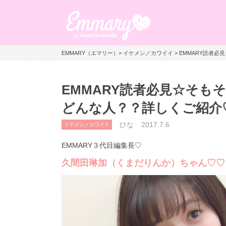
EMMARY（エマリー）
>
イケメン／カワイイ
> EMMARY読者
EMMARY読者必見☆そも
どんな人？？詳しくご紹介
ひな
2017.7.6
イケメン／カワイイ
EMMARY３代目編集長♡
久間田琳加（くまだりんか）ちゃん♡♡