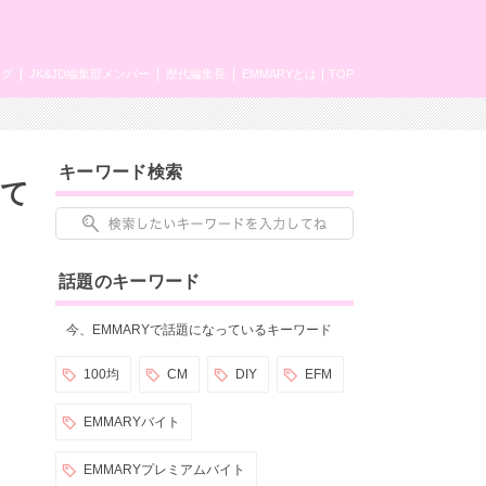
ング
JK&JD編集部メンバー
歴代編集長
EMMARYとは
TOP
キーワード検索
って
話題のキーワード
今、EMMARYで話題になっているキーワード
100均
CM
DIY
EFM
EMMARYバイト
EMMARYプレミアムバイト