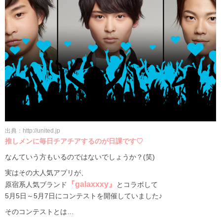
出典：http://united.jp
推しメンに毎日チアチアするのが日課です♡
なんていう方もいるのではないでしょうか？(笑)
実はその大人気アプリが、
『galaxxxy』
原宿系人気ブランド
とコラボして
5月5日～5月7日にコンテストを開催していました♪
そのコンテストとは…