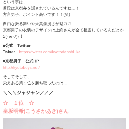
という事は、
普段は京都弁を話されているんですね…！
方言男子、ポイント高いです！！(笑)
自由な振る舞いや天真爛漫さが魅力♡
京都男子の衣装のデザインは上終さんが全て担当しているんだとか
Σ(･ω･ﾉ)ﾉ！
■公式 Twitter
Twitter：
https://twitter.com/kyotodanshi_ka
■京都男子 公式HP
http://kyotoboys.net/
そしてそして、
栄えある第１位を勝ち取ったのは…
＼＼＼ジャジャン／／／
☆ １位 ☆
皇坂明希(こうさかあき)さん