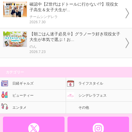
確認中【Z世代はドトールに行かない!?】現役女
子高生＆女子大生が...
チームシンデレラ
2026.7.30
【朝ごはん迷子必見🌞】グラノーラ好き現役女子
大生が本気で選ぶ！お...
のん
2026.7.23
カテゴリー
日経ギャルズ
ライフスタイル
ビューティー
シンデレラフェス
エンタメ
その他