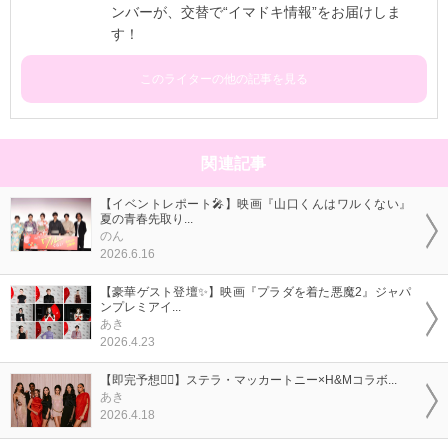
ンバーが、交替で“イマドキ情報”をお届けしま
す！
このライターの他の記事を見る
関連記事
【イベントレポート🎤】映画『山口くんはワルくない』
夏の青春先取り...
のん
2026.6.16
【豪華ゲスト登壇✨】映画『プラダを着た悪魔2』ジャパ
ンプレミアイ...
あき
2026.4.23
【即完予想❤️‍🔥】ステラ・マッカートニー×H&Mコラボ...
あき
2026.4.18