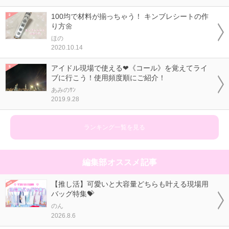
100均で材料が揃っちゃう！ キンブレシートの作
り方🌼
ほの
2020.10.14
アイドル現場で使える❤《コール》を覚えてライ
ブに行こう！使用頻度順にご紹介！
あみのｻﾝ
2019.9.28
ランキング一覧を見る
編集部オススメ記事
【推し活】可愛いと大容量どちらも叶える現場用
バッグ特集💝
のん
2026.8.6