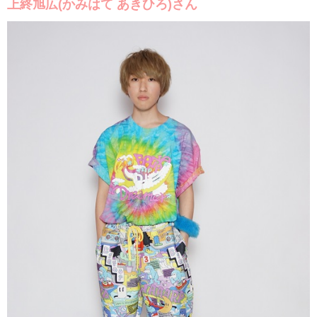
上終旭広(かみはて あきひろ)さん