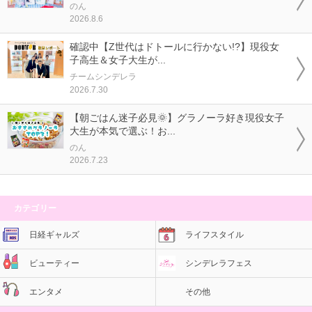
のん
2026.8.6
確認中【Z世代はドトールに行かない!?】現役女
子高生＆女子大生が...
チームシンデレラ
2026.7.30
【朝ごはん迷子必見🌞】グラノーラ好き現役女子
大生が本気で選ぶ！お...
のん
2026.7.23
カテゴリー
日経ギャルズ
ライフスタイル
ビューティー
シンデレラフェス
エンタメ
その他