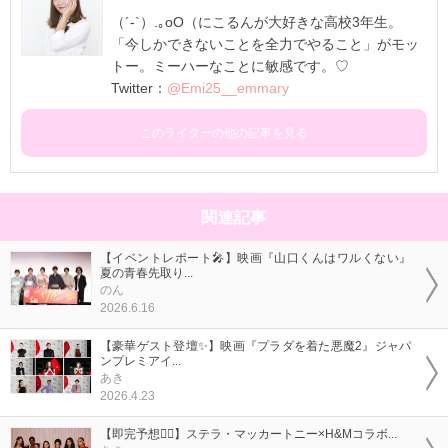
（´-`）.｡oO（にこるんが大好きな高校3年生。
「今しかできないことを全力でやること」がモッ
トー。ミーハーなことに敏感です。♡
Twitter：
@Emi25__emmary
このライターの他の記事を見る
関連記事
【イベントレポート🎤】映画『山口くんはワルくない』
夏の青春先取り...
のん
2026.6.16
【豪華ゲスト登壇✨】映画『プラダを着た悪魔2』ジャパ
ンプレミアイ...
あき
2026.4.23
【即完予想❤️‍🔥】ステラ・マッカートニー×H&Mコラボ...