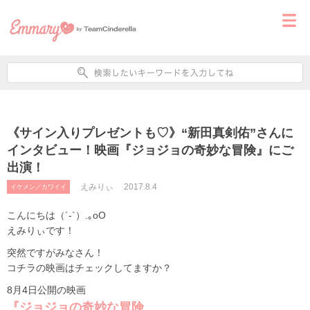
《サイン入りプレゼントも♡》“新田真剣佑”さんに
インタビュー！映画『ジョジョの奇妙な冒険』にご
出演！
えみりぃ
2017.8.4
イケメン／カワイイ
こんにちは（´-`）.｡oO
えみりぃです！
突然ですがみなさん！
コチラの映画はチェックしてますか？
8月4日公開の映画
『ジョジョの奇妙な冒険