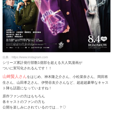
出典：https://www.instagram.com
シリーズ累計発行部数1億部を超える大人気漫画が
ついに実写化されるんです！！
山﨑賢人さん
をはじめ、神木隆之介さん、小松菜奈さん、岡田将
生さん、山田孝之さん、伊勢谷友介さんなど、超超超豪華なキャス
ト陣も話題になっていますね！
原作ファンの方はもちろん
各キャストのファンの方も
公開を楽しみにされているのでは…？♡