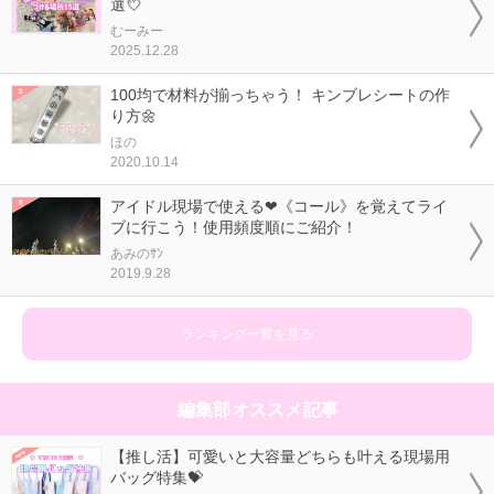
選💘
むーみー
2025.12.28
100均で材料が揃っちゃう！ キンブレシートの作
り方🌼
ほの
2020.10.14
アイドル現場で使える❤《コール》を覚えてライ
ブに行こう！使用頻度順にご紹介！
あみのｻﾝ
2019.9.28
ランキング一覧を見る
編集部オススメ記事
【推し活】可愛いと大容量どちらも叶える現場用
バッグ特集💝