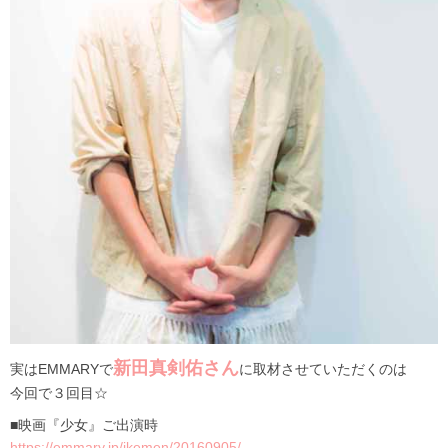
新田真剣佑さん
実はEMMARYで
に取材させていただくのは
今回で３回目☆
■映画『少女』ご出演時
https://emmary.jp/ikemen/20160905/