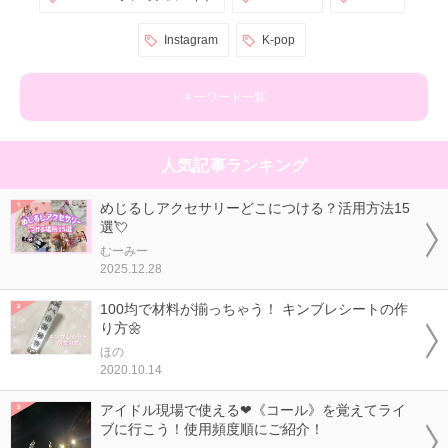
Instagram
K-pop
キーワード一覧
人気記事ランキング
めじるしアクセサリーどこにつける？活用方法15
選💘
むーみー
2025.12.28
100均で材料が揃っちゃう！ キンブレシートの作
り方🌼
ほの
2020.10.14
アイドル現場で使える❤《コール》を覚えてライ
ブに行こう！使用頻度順にご紹介！