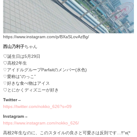
https://www.instagram.com/p/BXaSLovAzBg/
西山乃利子
ちゃん
♡誕生日は5月29日
♡高校2年生
♡アイドルグループParfaitのメンバー(水色)
♡愛称は“のっこ”
♡好きな食べ物はアイス
♡とにかくディズニーが好き
Twitter→
https://twitter.com/nokko_626?s=09
Instagram→
https://www.instagram.com/nokko_626/
高校2年生なのに、このスタイルの良さと可愛さは反則です…‼°ʚ(*