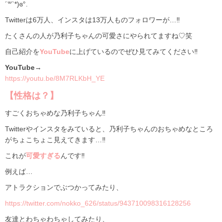
´꒳`*)ɞ°.
Twitterは6万人、インスタは13万人ものフォロワーが…‼
たくさんの人が乃利子ちゃんの可愛さにやられてますね♡笑
自己紹介を
YouTube
に上げているのでぜひ見てみてください‼
YouTube→
https://youtu.be/8M7RLKbH_YE
【性格は？】
すごくおちゃめな乃利子ちゃん‼
Twitterやインスタをみていると、乃利子ちゃんのおちゃめなところ
がちょこちょこ見えてきます…‼
これが
可愛すぎる
んです‼
例えば…
アトラクションでぶつかってみたり、
https://twitter.com/nokko_626/status/943710098316128256
友達とわちゃわちゃしてみたり、