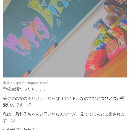
出典：https://instagram.com/
学校生活だったり、、、
等身大の女の子だけど、やっぱりアイドルなので
ひとつひとつが可
愛い
んです…♡
私は、乃利子ちゃんと同い年なんですが、見ててほんとに癒されま
す…♡
いかがでしたか？