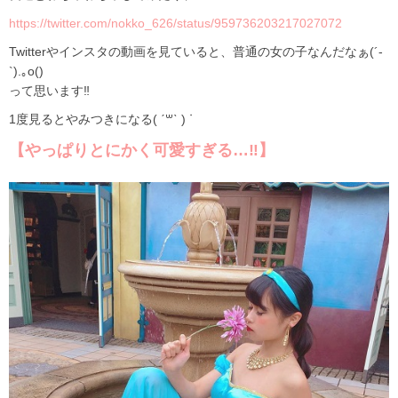
https://twitter.com/nokko_626/status/959736203217027072
Twitterやインスタの動画を見ていると、普通の女の子なんだなぁ(´-
`).｡o()
って思います‼
1度見るとやみつきになる( ˊ꒳ˋ ) ᐝ
【やっぱりとにかく可愛すぎる…‼】