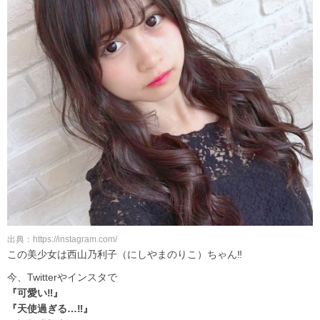
出典：https://instagram.com/
この美少女は西山乃利子（にしやまのりこ）ちゃん‼
今、Twitterやインスタで
『可愛い‼』
『天使過ぎる…‼』