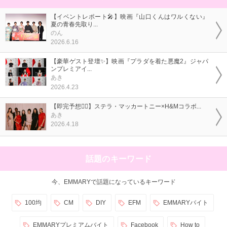
【イベントレポート🎤】映画『山口くんはワルくない』
夏の青春先取り...
のん
2026.6.16
【豪華ゲスト登壇✨】映画『プラダを着た悪魔2』ジャパ
ンプレミアイ...
あき
2026.4.23
【即完予想❤️‍🔥】ステラ・マッカートニー×H&Mコラボ...
あき
2026.4.18
話題のキーワード
今、EMMARYで話題になっているキーワード
100均
CM
DIY
EFM
EMMARYバイト
EMMARYプレミアムバイト
Facebook
How to