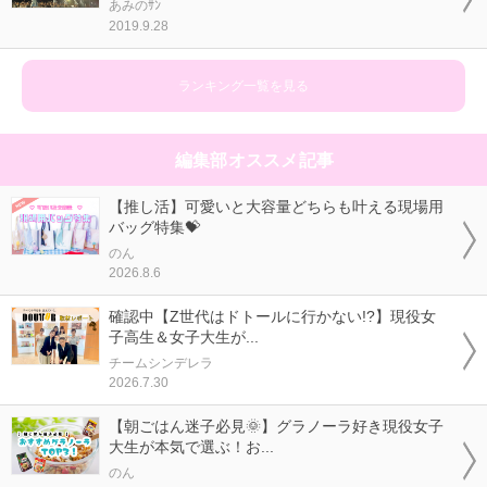
あみのｻﾝ
2019.9.28
ランキング一覧を見る
編集部オススメ記事
【推し活】可愛いと大容量どちらも叶える現場用
バッグ特集💝
のん
2026.8.6
確認中【Z世代はドトールに行かない!?】現役女
子高生＆女子大生が...
チームシンデレラ
2026.7.30
【朝ごはん迷子必見🌞】グラノーラ好き現役女子
大生が本気で選ぶ！お...
のん