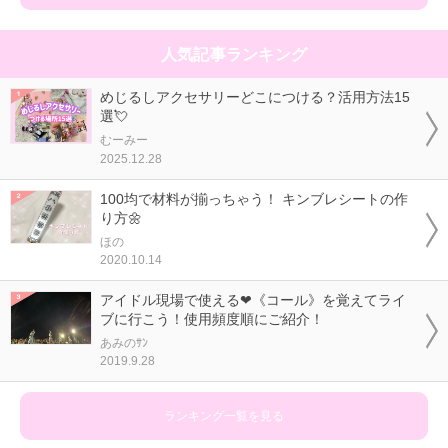
人気記事ランキング
めじるしアクセサリーどこにつける？活用方法15
選💘
むーみー
2025.12.28
100均で材料が揃っちゃう！ キンブレシートの作
り方🌼
ほの
2020.10.14
アイドル現場で使える❤《コール》を覚えてライ
ブに行こう！使用頻度順にご紹介！
あみのｻﾝ
2019.9.28
ランキング一覧を見る