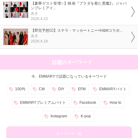
【豪華ゲスト登壇✨】映画『プラダを着た悪魔2』ジャパ
ンプレミアイ...
あき
2026.4.23
【即完予想❤️‍🔥】ステラ・マッカートニー×H&Mコラボ...
あき
2026.4.18
話題のキーワード
今、EMMARYで話題になっているキーワード
100均
CM
DIY
EFM
EMMARYバイト
EMMARYプレミアムバイト
Facebook
How to
Instagram
K-pop
キーワード一覧