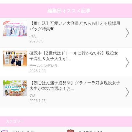
編集部オススメ記事
【推し活】可愛いと大容量どちらも叶える現場用
バッグ特集💝
のん
2026.8.6
確認中【Z世代はドトールに行かない!?】現役女
子高生＆女子大生が...
チームシンデレラ
2026.7.30
【朝ごはん迷子必見🌞】グラノーラ好き現役女子
大生が本気で選ぶ！お...
のん
2026.7.23
カテゴリー