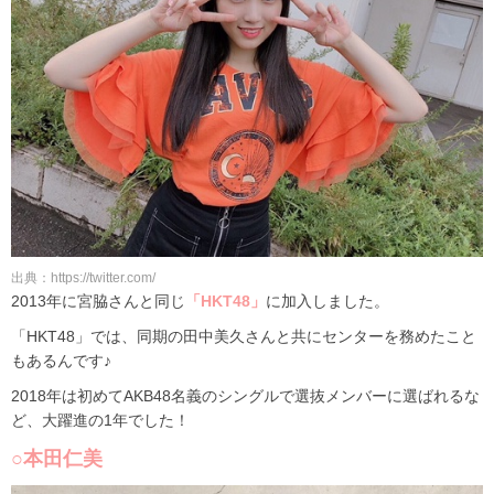
出典：https://twitter.com/
2013年に宮脇さんと同じ
「HKT48」
に加入しました。
「HKT48」では、同期の田中美久さんと共にセンターを務めたこと
もあるんです♪
2018年は初めてAKB48名義のシングルで選抜メンバーに選ばれるな
ど、大躍進の1年でした！
○本田仁美