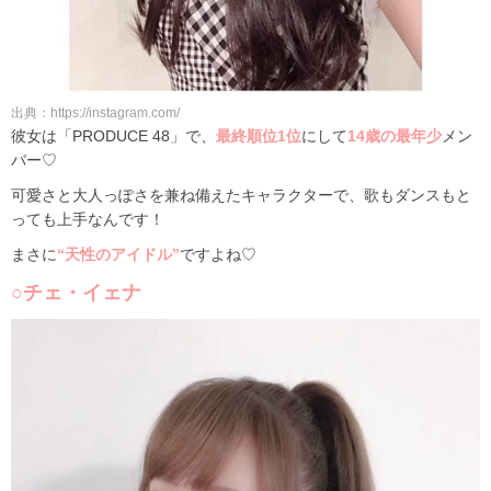
出典：https://instagram.com/
彼女は「PRODUCE 48」で、
最終順位1位
にして
14歳の最年少
メン
バー♡
可愛さと大人っぽさを兼ね備えたキャラクターで、歌もダンスもと
っても上手なんです！
まさに
“天性のアイドル”
ですよね♡
○チェ・イェナ