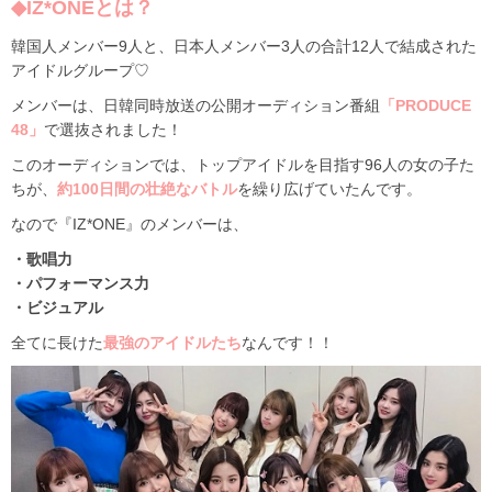
◆IZ*ONEとは？
韓国人メンバー9人と、日本人メンバー3人の合計12人で結成された
アイドルグループ♡
メンバーは、日韓同時放送の公開オーディション番組
「PRODUCE
48」
で選抜されました！
このオーディションでは、トップアイドルを目指す96人の女の子た
ちが、
約100日間の壮絶なバトル
を繰り広げていたんです。
なので『IZ*ONE』のメンバーは、
・歌唱力
・パフォーマンス力
・ビジュアル
全てに長けた
最強のアイドルたち
なんです！！