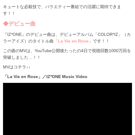
キュートな必殺技で、バラエティー番組での活躍に期待できま
す！！
◆デビュー曲
『IZ*ONE』のデビュー曲は、デビューアルバム「COLOR*IZ」（カ
ラーアイズ）のタイトル曲
「La Vie en Rose」
です！！
この曲のMVは、YouTube公開後たったの4日で視聴回数1000万回を
突破しました…！！
MVはコチラ↓↓
「La Vie en Rose」／IZ*ONE Music Video