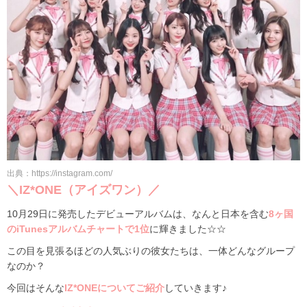
出典：https://instagram.com/
＼IZ*ONE（アイズワン）／
10月29日に発売したデビューアルバムは、なんと日本を含む
8ヶ国
のiTunesアルバムチャートで1位
に輝きました☆☆
この目を見張るほどの人気ぶりの彼女たちは、一体どんなグループ
なのか？
今回はそんな
IZ*ONEについてご紹介
していきます♪