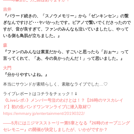
吉井
『バラード続きの、「スノウメモリー」から「ゼンキンセン」の繋
ぎなんですけど･･･ヤバかったです。ピアノで繋いでくださったので
すが、音が良すぎて、ファンのみんなも泣いていましたし、やって
いる側も鳥肌が立ちました。』
森
『ファンのみんなは素直だから、すごいと思ったら「おぉ〜」って
言ってくれて、「あ、今の良かったんだ！」って思いました。』
大門
『分かりやすいよね。』
本当にサウンドが素晴らしく、素敵なライブでした…♡
ライブレポートはコチラをチェック！⇓
《Liveレポ♪》メンバー号泣のわけとは！？【26時のマスカレイ
ド】初の生バンドワンマンライブに潜入取材♡
https://emmary.jp/entertainment/20190322/
――5月にはニジマスストーリー第5章となる『26時のオープニング
セレモニー』の開催が決定しましたが、いかがですか？