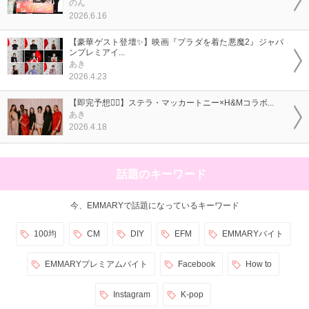
のん
2026.6.16
【豪華ゲスト登壇✨】映画『プラダを着た悪魔2』ジャパ
ンプレミアイ...
あき
2026.4.23
【即完予想❤️‍🔥】ステラ・マッカートニー×H&Mコラボ...
あき
2026.4.18
話題のキーワード
今、EMMARYで話題になっているキーワード
100均
CM
DIY
EFM
EMMARYバイト
EMMARYプレミアムバイト
Facebook
How to
Instagram
K-pop