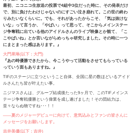
最初、ニコニコ生放送の投票で4組中3位だった時に、その発表だけ
で、別に負けたわけじゃないのにすごい泣き崩れて。この世の終わ
りみたいなくらいに。でも、それがあったからこそ、「気は抜けな
いな」って言うか、「やばい」って思って、そこからメインステー
ジ争奪戦に出ている他のアイドルさんのライブ映像とか観て、「こ
こやばいね」とか言いながらめっちゃ研究しました。その時に一つ
にまとまった感はあります。』
大門果琳(以下：大門)
『あの時優勝できたから、今こうやって活動をさせてもらっている
っていう面もありますね。』
TIFのステージに立つということ自体、全国に星の数ほどいるアイド
ルさんたち皆が叶えたい事。
ニジマスさんは、グループ結成後たった9ヶ月で、このTIFメインス
テージ争奪戦優勝という偉業を成し遂げました！その団結力は、
並々ならぬ物ですね･･･！！
――夏のメジャーデビューに向けて、意気込みとファンの皆さんに
メッセージをお願いします。
吉井美優(以下：吉井)