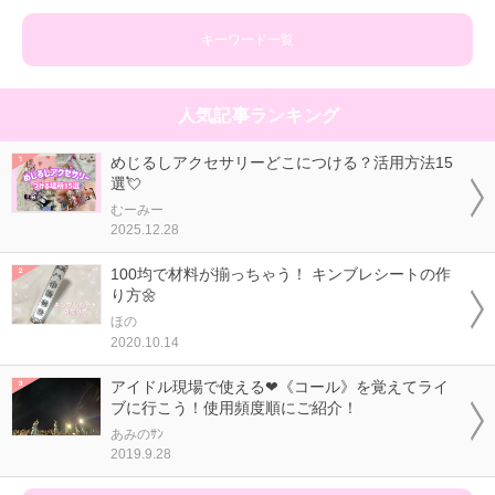
キーワード一覧
人気記事ランキング
めじるしアクセサリーどこにつける？活用方法15
選💘
むーみー
2025.12.28
100均で材料が揃っちゃう！ キンブレシートの作
り方🌼
ほの
2020.10.14
アイドル現場で使える❤《コール》を覚えてライ
ブに行こう！使用頻度順にご紹介！
あみのｻﾝ
2019.9.28