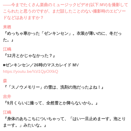
――今までたくさん楽曲のミュージックビデオ(以下:MV)を撮影して
こられたと思うのですが、まだ話したことのない撮影時のエピソー
ドなどはありますか？
来栖
『めっちゃ寒かった「ゼンキンセン」。衣装が薄いのに、冬だっ
た。』
江嶋
『12月とかじゃなかった？』
■ゼンキンセン／26時のマスカレイド M
V
https://youtu.be/Vzl1QpOlXkQ
森
『「スノウメモリー」の雪は、洗剤の泡だったよね！』
吉井
『9月くらいに撮って、全然雪とか降らないから。』
江嶋
『身体のあちこちについちゃって、「はい一旦止めまーす。泡とり
まーす。」みたいな。』