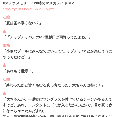
■スノウメモリー／26時のマスカレイド MV
https://youtu.be/a0SNM2ZVjwA
江嶋
『夏曲基本寒くない？』
森
『「チャプチャパ」のMV撮影日は雨降ってたよね。』
来栖
『小さなプールにみんなではいって”チャプチャパ”とか楽しそうに
やってたけど…』
森
『あれもう極寒！』
江嶋
『終わったあと皆くちびる真っ青だった。大ちゃんは特に！』
森
『大ちゃんが、一瞬だけサングラスを付けているシーンがあるんで
すけど、あれ、コンタクトにゴミが入ったかなんかで、目が真っ赤
になっちゃったんだよね。
でも、降水確率が高いから、雨が降り始める前に撮り終えなきゃい