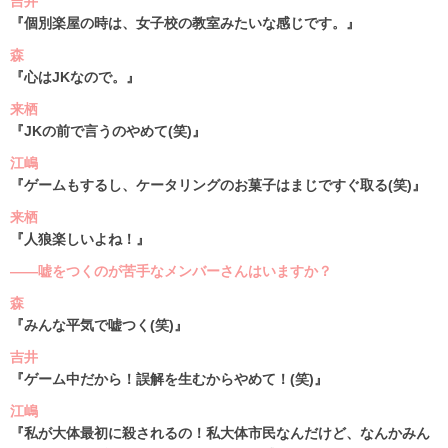
吉井
『個別楽屋の時は、女子校の教室みたいな感じです。』
森
『心はJKなので。』
来栖
『JKの前で言うのやめて(笑)』
江嶋
『ゲームもするし、ケータリングのお菓子はまじですぐ取る(笑)』
来栖
『人狼楽しいよね！』
――嘘をつくのが苦手なメンバーさんはいますか？
森
『みんな平気で嘘つく(笑)』
吉井
『ゲーム中だから！誤解を生むからやめて！(笑)』
江嶋
『私が大体最初に殺されるの！私大体市民なんだけど、なんかみん