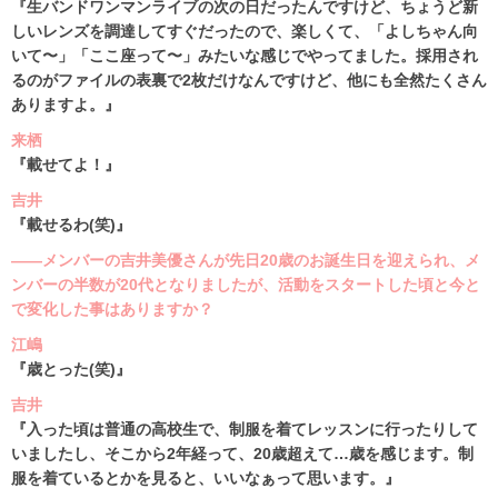
『生バンドワンマンライブの次の日だったんですけど、ちょうど新
しいレンズを調達してすぐだったので、楽しくて、「よしちゃん向
いて〜」「ここ座って〜」みたいな感じでやってました。採用され
るのがファイルの表裏で2枚だけなんですけど、他にも全然たくさん
ありますよ。』
来栖
『載せてよ！』
吉井
『載せるわ(笑)』
――メンバーの吉井美優さんが先日20歳のお誕生日を迎えられ、メ
ンバーの半数が20代となりましたが、活動をスタートした頃と今と
で変化した事はありますか？
江嶋
『歳とった(笑)』
吉井
『入った頃は普通の高校生で、制服を着てレッスンに行ったりして
いましたし、そこから2年経って、20歳超えて…歳を感じます。制
服を着ているとかを見ると、いいなぁって思います。』