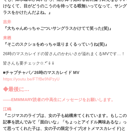
けなくて、目がどうのこうのを待ってる暇無いってなって、サング
ラスをかけたんだよね。』
吉井
『大ちゃんめっちゃごついサングラスかけてて笑った(笑)』
来栖
『そこのスクショをめっちゃ送りまくるっていうね(笑)』
26時のマスカレイドの皆さんのかわいさが溢れまくるMVです…！
皆さんも要チェック✩.*˚⇓⇓
■チャプチャパ／26時のマスカレイド MV
https://youtu.be/FTfBe9NPzyU
◆最後に…
――EMMMARY読者の中高生にメッセージをお願いします。
江嶋
『ニジマスのライブは、女の子も結構来てくれています。もしこの
記事を読んでみて「面白いな」「ちょっとアイドル興味あるな」っ
て思ってくれた子は、女の子の限定ライブ(オトメマスカレイド)と