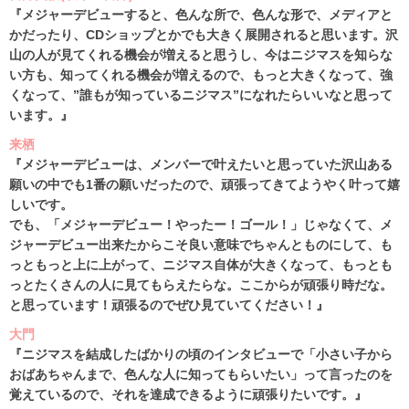
『メジャーデビューすると、色んな所で、色んな形で、メディアと
かだったり、CDショップとかでも大きく展開されると思います。沢
山の人が見てくれる機会が増えると思うし、今はニジマスを知らな
い方も、知ってくれる機会が増えるので、もっと大きくなって、強
くなって、”誰もが知っているニジマス”になれたらいいなと思って
います。』
来栖
『メジャーデビューは、メンバーで叶えたいと思っていた沢山ある
願いの中でも1番の願いだったので、頑張ってきてようやく叶って嬉
しいです。
でも、「メジャーデビュー！やったー！ゴール！」じゃなくて、メ
ジャーデビュー出来たからこそ良い意味でちゃんとものにして、も
っともっと上に上がって、ニジマス自体が大きくなって、もっとも
っとたくさんの人に見てもらえたらな。ここからが頑張り時だな。
と思っています！頑張るのでぜひ見ていてください！』
大門
『ニジマスを結成したばかりの頃のインタビューで「小さい子から
おばあちゃんまで、色んな人に知ってもらいたい」って言ったのを
覚えているので、それを達成できるように頑張りたいです。』