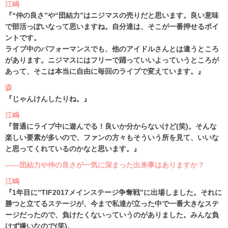
江嶋
『“仲の良さ”や“団結力”はニジマスの売りだと思います。良い意味
で部活っぽいなって思いますね。自分達は、そこが一番押せるポイ
ントです。
ライブ中のパフォーマンスでも、他のアイドルさんとは違うところ
があります。ニジマスにはフリーで踊っていいよっていうところが
あって、そこは本当に自由に毎回のライブで変えています。』
森
『じゃんけんしたりね。』
江嶋
『普通にライブ中に遊んでる！良いか分からないけど(笑)。そんな
楽しい要素が多いので、ファンの方々もそういう所を見て、いいな
と思ってくれているのかなと思います。』
――団結力や仲の良さが一気に深まった出来事はありますか？
江嶋
『1年目に”TIF2017メインステージ争奪戦”に出場しました。それに
勝つと立てるステージが、今まで私達が立った中で一番大きなステ
ージだったので、負けたくないっていうのがありました。みんな負
けず嫌いなので(笑)。