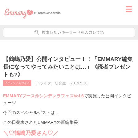
【鶴嶋乃愛】公開インタビュー！！「EMMARY編集
長になってやってみたいことは…」《読者プレゼン
トも?》
JKライター研究生
2019.5.20
イケメン／カワイイ
EMMARYブース@シンデレラフェスVol.6
で実施した公開インタビ
ュー♡
今回のスペシャルゲストは…
この日発表されたEMMARYの新編集長
＼♡鶴嶋乃愛さん♡／