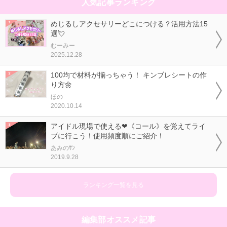
人気記事ランキング
めじるしアクセサリーどこにつける？活用方法15
選💘
むーみー
2025.12.28
100均で材料が揃っちゃう！ キンブレシートの作
り方🌼
ほの
2020.10.14
アイドル現場で使える❤《コール》を覚えてライ
ブに行こう！使用頻度順にご紹介！
あみのｻﾝ
2019.9.28
ランキング一覧を見る
編集部オススメ記事