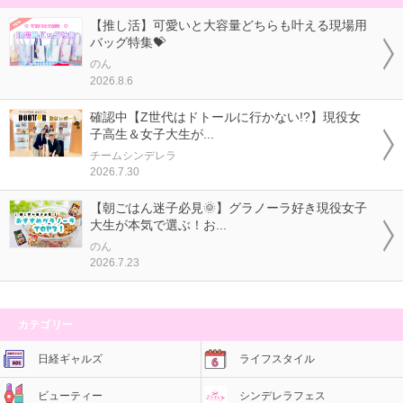
【推し活】可愛いと大容量どちらも叶える現場用
バッグ特集💝
のん
2026.8.6
確認中【Z世代はドトールに行かない!?】現役女
子高生＆女子大生が...
チームシンデレラ
2026.7.30
【朝ごはん迷子必見🌞】グラノーラ好き現役女子
大生が本気で選ぶ！お...
のん
2026.7.23
カテゴリー
日経ギャルズ
ライフスタイル
ビューティー
シンデレラフェス