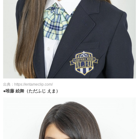
出典：https://entameclip.com/
●唯藤 絵舞（ただふじ えま）