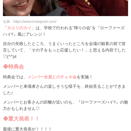
出典：https://www.instagram.com/
「カエリのカイ」
は、学校で行われる”帰りの会”を『ローファーズ
ハイ!!』風にアレンジ！
自分の失敗したところ、うまくいったところを会場の観客の前で宣
言していて、「その子をもっと応援したい！」と思える内容でした
♡(^^)d
◆特典会
特典会では、
メンバー全員とのチェキ会
を実施！
メンバーと来場者さんの楽しそうな様子を、終始見ることができま
した♪
メンバーとお客さんの距離が近いのも、『ローファーズハイ!!』の魅
力かもしれません♡
◆重大発表！！
最後に重大発表が！！！！