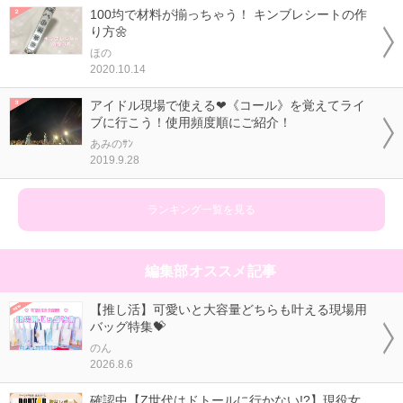
100均で材料が揃っちゃう！ キンブレシートの作
り方🌼
ほの
2020.10.14
アイドル現場で使える❤《コール》を覚えてライ
ブに行こう！使用頻度順にご紹介！
あみのｻﾝ
2019.9.28
ランキング一覧を見る
編集部オススメ記事
【推し活】可愛いと大容量どちらも叶える現場用
バッグ特集💝
のん
2026.8.6
確認中【Z世代はドトールに行かない!?】現役女