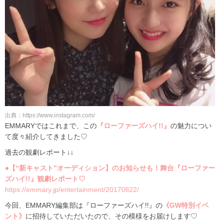
出典：https://www.instagram.com/
EMMARYではこれまで、この
『ローファーズハイ!!』
の魅力につい
て度々紹介してきました♡
過去の観劇レポート↓↓
●【“新キャスト”オーディション】のお知らせも！舞台『ローファー
ズハイ!!』観劇レポート♡
https://emmary.jp/entertainment/20170822/
今回、EMMARY編集部は『ローファーズハイ!!』の
《GW特別イベ
ント》
に招待していただいたので、その模様をお届けします♡