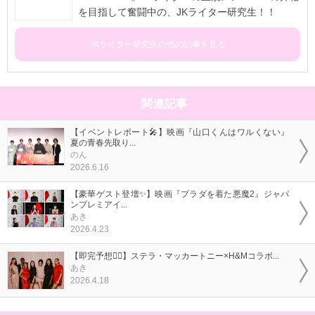
を目指して奮闘中の、JKライター研究生！！
JKライター研究生の他の記事を見る
関連記事
【イベントレポート🎤】映画『山口くんはワルくない』
夏の青春先取り...
のん
2026.6.16
【豪華ゲスト登壇✨】映画『プラダを着た悪魔2』ジャパ
ンプレミアイ...
あき
2026.4.23
【即完予想❤️‍🔥】ステラ・マッカートニー×H&Mコラボ...
あき
2026.4.18