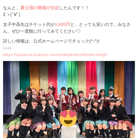
なんと、
夏公演の開催が決定
したんです！！
Σヽ(ﾟ∀ﾟ)
女子中高生はチケット代が
1,000円
と、とっても安いので、みなさ
ん、ぜひ一度観に行ってみてください♡
詳しい情報は、公式ホームページでチェック(^-^)/
↓↓↓↓
https://asakusa-kokono.com/independent/loafershigh/