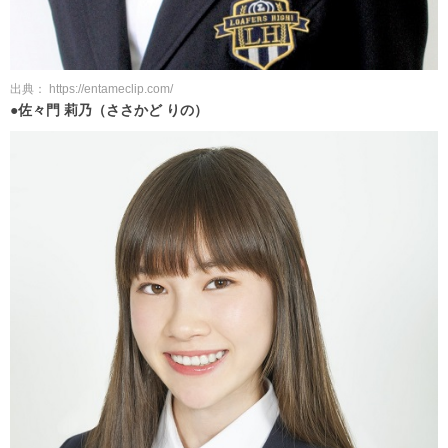
出典： https://entameclip.com/
●佐々門 莉乃（ささかど りの）