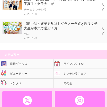
子高生＆女子大生が...
チームシンデレラ
2026.7.30
【朝ごはん迷子必見🌞】グラノーラ好き現役女子
大生が本気で選ぶ！お...
のん
2026.7.23
カテゴリー
日経ギャルズ
ライフスタイル
ビューティー
シンデレラフェス
エンタメ
その他