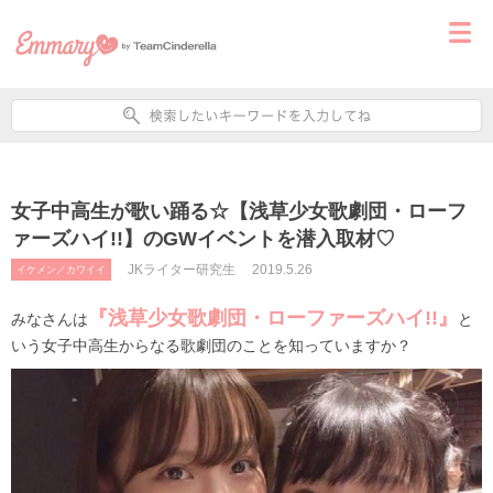
女子中高生が歌い踊る☆【浅草少女歌劇団・ローフ
ァーズハイ!!】のGWイベントを潜入取材♡
JKライター研究生
2019.5.26
イケメン／カワイイ
『浅草少女歌劇団・ローファーズハイ!!』
みなさんは
と
いう女子中高生からなる歌劇団のことを知っていますか？