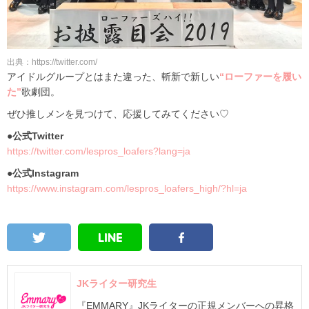
出典：https://twitter.com/
アイドルグループとはまた違った、斬新で新しい
“ローファーを履い
た”
歌劇団。
ぜひ推しメンを見つけて、応援してみてください♡
●公式Twitter
https://twitter.com/lespros_loafers?lang=ja
●公式Instagram
https://www.instagram.com/lespros_loafers_high/?hl=ja
JKライター研究生
『EMMARY』JKライターの正規メンバーへの昇格