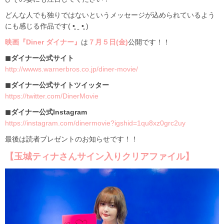
どんな人でも独りではないというメッセージが込められているよう
にも感じる作品です‪( •̥ ˍ •̥ )‬‬‬‬‬‬‬‬‬‬‬
映画『Diner ダイナー』
は
７月５日(金)
公開です！！
◼︎ダイナー公式サイト
http://wwws.warnerbros.co.jp/diner-movie/
◼︎ダイナー公式サイトツイッター
https://twitter.com/DinerMovie
◼︎ダイナー公式Instagram
https://instagram.com/dinermovie?igshid=1qu8xz0grc2uy
最後は読者プレゼントのお知らせです！！
【玉城ティナさんサイン入りクリアファイル】