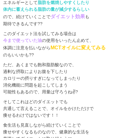
エネルギーとして
脂肪を燃焼しやすくしたり
体内に蓄えられる脂肪の量が減少するらしい
ダイエット効果
ので、続けていくことで
も
期待できるんです??
このダイエット法を試してみる場合は
今まで使っていた油
の使用をいったん止めて、
MCT
オイルに変えてみる
体調に注意を払いながら
のもいいかも??
ただ、あくまでも飽和脂肪酸なので、
過剰な摂取によりお腹を下したり
カロリーの摂りすぎになってしまったり
消化機能に問題を起こしてしまう
可能性もあるので、用量は守ろうね
✌?
そしてこれはどのダイエットでも
共通して言えることで、オイルをかけただけで
痩せるわけではないです！！
食生活も見直しながら続けていくことで
痩せやすくなるものなので、健康的な生活を