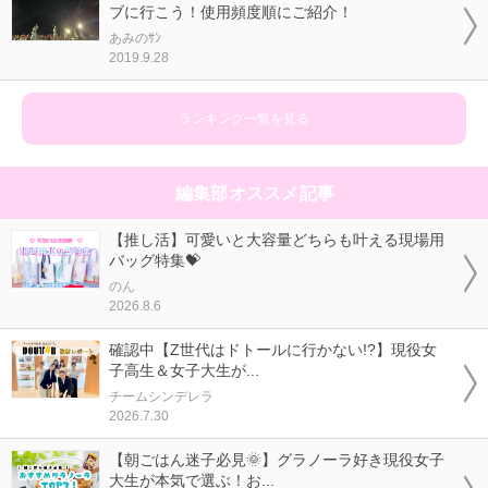
ブに行こう！使用頻度順にご紹介！
あみのｻﾝ
2019.9.28
ランキング一覧を見る
編集部オススメ記事
【推し活】可愛いと大容量どちらも叶える現場用
バッグ特集💝
のん
2026.8.6
確認中【Z世代はドトールに行かない!?】現役女
子高生＆女子大生が...
チームシンデレラ
2026.7.30
【朝ごはん迷子必見🌞】グラノーラ好き現役女子
大生が本気で選ぶ！お...