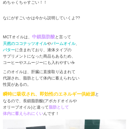
めちゃくちゃすごい！！
なにがすごいかは今から説明していくよ
??
中鎖脂肪酸
MCT
オイルは、
と言って
天然のココナッツオイル
や
パームオイル
、
バター
に含まれており、液体タイプの
サプリメントになった商品もあるため、
コーヒーやスムージーにも入れやすい☕️
このオイルは、肝臓に直接取り込まれて
代謝され、脂肪として体内に蓄えられない
性質があるの。
瞬時に吸収され、即効性のエネルギー供給源
と
なるので、長鎖脂肪酸
(
アボカドオイルや
オリーブオイル
)
と違って
脂肪として
体内に蓄えられにくい
んです！