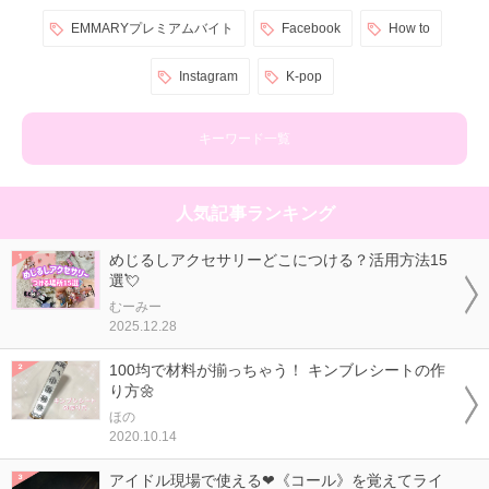
EMMARYプレミアムバイト
Facebook
How to
Instagram
K-pop
キーワード一覧
人気記事ランキング
めじるしアクセサリーどこにつける？活用方法15
選💘
むーみー
2025.12.28
100均で材料が揃っちゃう！ キンブレシートの作
り方🌼
ほの
2020.10.14
アイドル現場で使える❤《コール》を覚えてライ