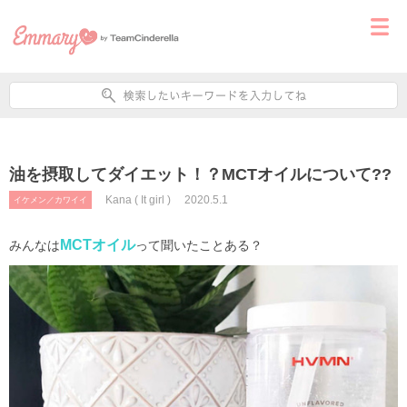
油を摂取してダイエット！？MCTオイルについて??
Kana ( It girl )
2020.5.1
イケメン／カワイイ
MCT
オイル
みんなは
って聞いたことある？