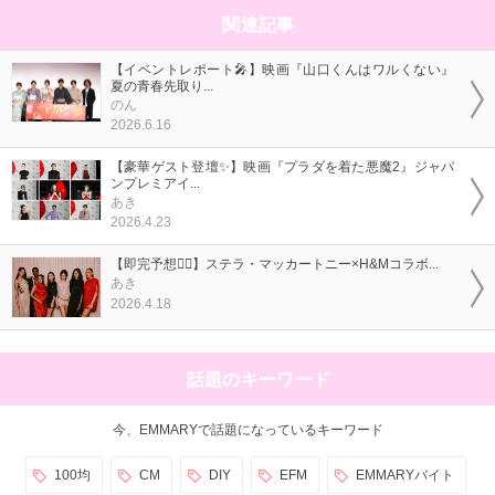
関連記事
【イベントレポート🎤】映画『山口くんはワルくない』
夏の青春先取り...
のん
2026.6.16
【豪華ゲスト登壇✨】映画『プラダを着た悪魔2』ジャパ
ンプレミアイ...
あき
2026.4.23
【即完予想❤️‍🔥】ステラ・マッカートニー×H&Mコラボ...
あき
2026.4.18
話題のキーワード
今、EMMARYで話題になっているキーワード
100均
CM
DIY
EFM
EMMARYバイト