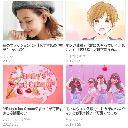
秋のファッションに♥【おすすめの “帽
マンガ連載♥『君にスキっていうため
子”】をご紹介！
に。』（第32話）／日下部うめ...
まぴろ
日下部うめか
2017.9.26
2017.9.25
♡Eddy’s Ice Cream♡すべてが可愛す
【ハロウィン先取り！】今年のハロウ
ぎる今話題のア...
ィンは仮装で誰より可愛くなっち...
JKライター研究生
ちゃんふ〜
2017.9.25
2017.9.25