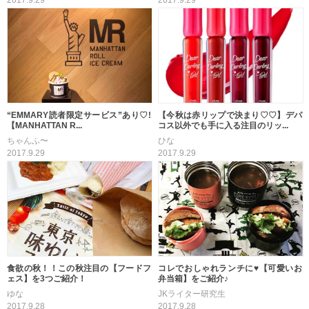
2017.9.29
2017.9.29
“EMMARY読者限定サービス”あり♡!
【今秋は赤リップで決まり♡♡】デパ
【MANHATTAN R...
コス以外でも手に入る注目のリッ...
ちゃんふ〜
ひな
2017.9.29
2017.9.29
食欲の秋！！この秋注目の【フードフ
コレでおしゃれランチに♥【可愛いお
ェス】を3つご紹介！
弁当箱】をご紹介♪
ゆな
JKライター研究生
2017.9.28
2017.9.28