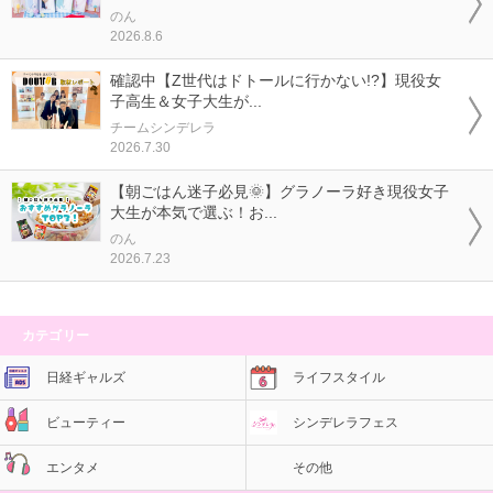
のん
2026.8.6
確認中【Z世代はドトールに行かない!?】現役女
子高生＆女子大生が...
チームシンデレラ
2026.7.30
【朝ごはん迷子必見🌞】グラノーラ好き現役女子
大生が本気で選ぶ！お...
のん
2026.7.23
カテゴリー
日経ギャルズ
ライフスタイル
ビューティー
シンデレラフェス
エンタメ
その他