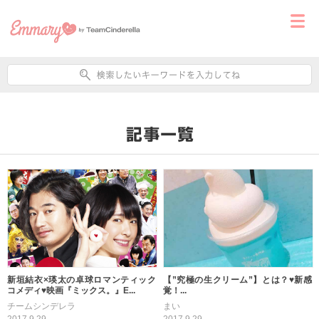
新垣結衣×瑛太の卓球ロマンティック
【”究極の生クリーム”】とは？♥新感
コメディ♥映画『ミックス。』E...
覚！...
チームシンデレラ
まい