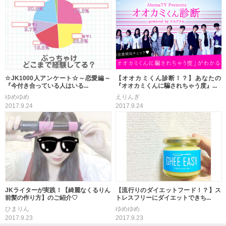
☆JK1000人アンケート☆～恋愛編～
【オオカミくん診断！？】あなたの
『今付き合っている人はいる...
『オオカミくんに騙されちゃう度』...
ゆめゆめ
えりんぎ
2017.9.24
2017.9.24
JKライターが実践！【綺麗なくるりん
【流行りのダイエットフード！？】ス
前髪の作り方】のご紹介♡
トレスフリーにダイエットできち...
ひまりん
ゆめゆめ
2017.9.23
2017.9.23