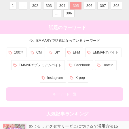
1
…
302
303
304
305
306
307
308
…
396
話題のキーワード
今、EMMARYで話題になっているキーワード
100均
CM
DIY
EFM
EMMARYバイト
EMMARYプレミアムバイト
Facebook
How to
Instagram
K-pop
キーワード一覧
人気記事ランキング
めじるしアクセサリーどこにつける？活用方法15