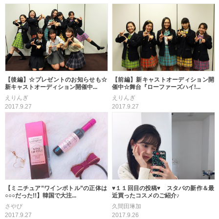
【後編】☆プレゼントのお知らせも☆
【前編】新キャストオーディション開
新キャストオーディション開催中...
催中☆舞台『ローファーズハイ!...
えりんぎ
えりんぎ
2017.9.27
2017.9.27
【ミニチュア”ワインボトル”の正体は
♥１１回目の投稿♥ スタバの新作＆最
○○○だった!!】韓国で大注...
近買ったコスメのご紹介♪
さやぴ
久間田琳加
2017.9.27
2017.9.26