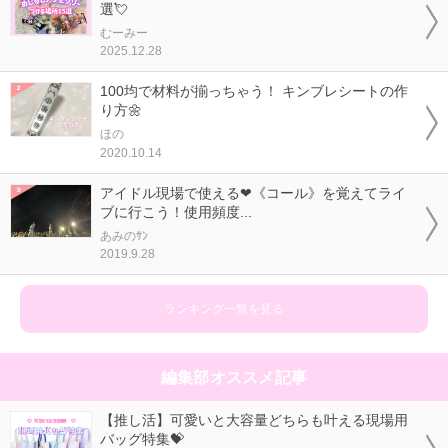
選💘
むーみー
2025.12.28
100均で材料が揃っちゃう！ キンブレシートの作
り方🌼
ほの
2020.10.14
アイドル現場で使える❤《コール》を覚えてライ
ブに行こう！使用頻度...
あみのｻﾝ
2019.9.28
ランキング一覧を見る
編集部オススメ記事
【推し活】可愛いと大容量どちらも叶える現場用
バッグ特集💝