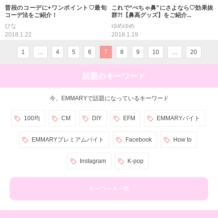
普段のコーデに+ワンポイント♡最旬
これで“ぺちゃ鼻”にさよなら♡効果抜
コーデ法をご紹介！
群?!【鼻高グッズ】をご紹介...
ひな
ゆめゆめ
2018.1.22
2018.1.19
1
…
4
5
6
7
8
9
10
…
20
話題のキーワード
今、EMMARYで話題になっているキーワード
100均
CM
DIY
EFM
EMMARYバイト
EMMARYプレミアムバイト
Facebook
How to
Instagram
K-pop
キーワード一覧