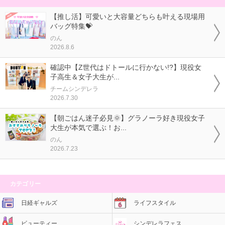
【推し活】可愛いと大容量どちらも叶える現場用
バッグ特集💝
のん
2026.8.6
確認中【Z世代はドトールに行かない!?】現役女
子高生＆女子大生が...
チームシンデレラ
2026.7.30
【朝ごはん迷子必見🌞】グラノーラ好き現役女子
大生が本気で選ぶ！お...
のん
2026.7.23
カテゴリー
日経ギャルズ
ライフスタイル
ビューティー
シンデレラフェス