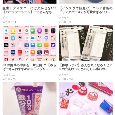
誕生日ディズニーには欠かせない‼
【インスタで話題♡】ニベア青缶の
【バースデーシール】ってどんなも...
『リングケース』が可愛すぎる♡！...
めぐ
さやぴ
2018.3.11
2018.3.9
JKの携帯の中身を一挙公開!？【ゆら
【体験レポ♡】みんな気になる！ピア
ばーさんおすすめの加工アプリ...
スの穴あけってどのくらい痛いの...
ひまりん
さやぴ
2018.2.27
2018.2.24