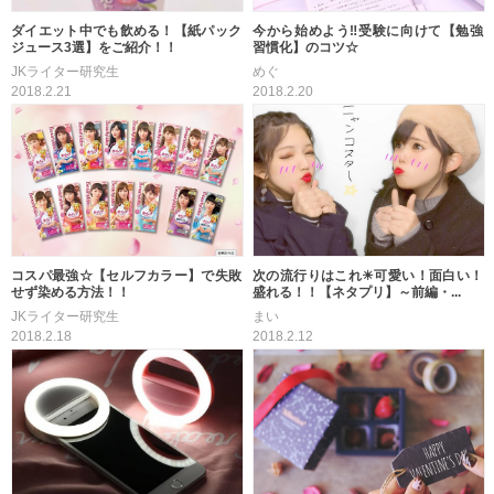
ダイエット中でも飲める！【紙パック
今から始めよう‼受験に向けて【勉強
ジュース3選】をご紹介！！
習慣化】のコツ☆
JKライター研究生
めぐ
2018.2.21
2018.2.20
コスパ最強☆【セルフカラー】で失敗
次の流行りはこれ☀可愛い！面白い！
せず染める方法！！
盛れる！！【ネタプリ】～前編・...
JKライター研究生
まい
2018.2.18
2018.2.12