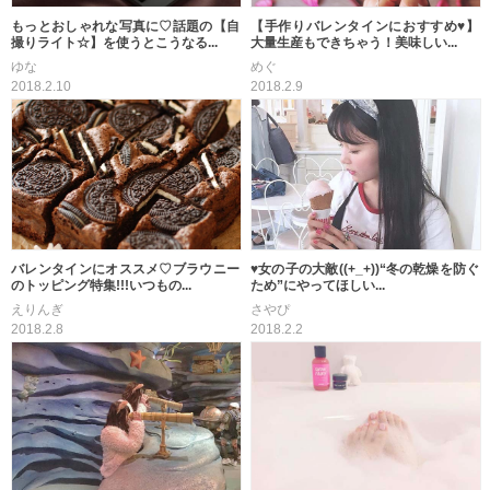
もっとおしゃれな写真に♡話題の【自
【手作りバレンタインにおすすめ♥】
撮りライト☆】を使うとこうなる...
大量生産もできちゃう！美味しい...
ゆな
めぐ
2018.2.10
2018.2.9
バレンタインにオススメ♡ブラウニー
♥女の子の大敵((+_+))“冬の乾燥を防ぐ
のトッピング特集!!!いつもの...
ため”にやってほしい...
えりんぎ
さやぴ
2018.2.8
2018.2.2