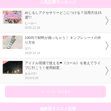
人気記事ランキング
めじるしアクセサリーどこにつける？活用方法15
選💘
むーみー
2025.12.28
100均で材料が揃っちゃう！ キンブレシートの作
り方🌼
ほの
2020.10.14
アイドル現場で使える❤《コール》を覚えてライ
ブに行こう！使用頻度...
あみのｻﾝ
2019.9.28
ランキング一覧を見る
編集部オススメ記事