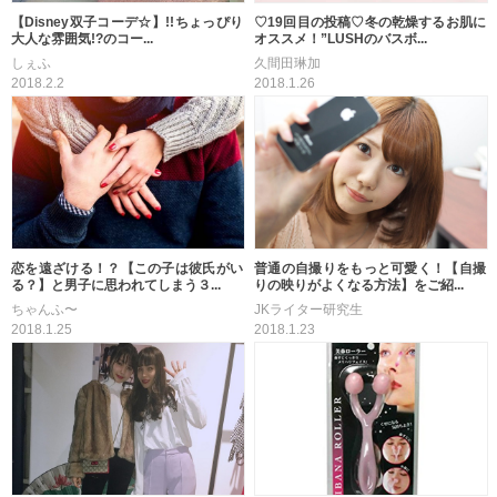
【Disney双子コーデ☆】!!ちょっぴり
♡19回目の投稿♡冬の乾燥するお肌に
大人な雰囲気!?のコー...
オススメ！”LUSHのバスボ...
しぇふ
久間田琳加
2018.2.2
2018.1.26
恋を遠ざける！？【この子は彼氏がい
普通の自撮りをもっと可愛く！【自撮
る？】と男子に思われてしまう３...
りの映りがよくなる方法】をご紹...
ちゃんふ〜
JKライター研究生
2018.1.25
2018.1.23