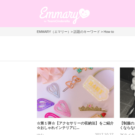
EMMARY（エマリー）
>
話題のキーワード
> How to
☆第１弾☆【アクセサリーの収納法】をご紹介
【制服の
☆おしゃれインテリアに...
くならな
2017.10.27
ゆな
JKライ