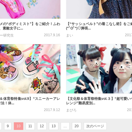
メの“ボディミスト”】をご紹介！ふわ
【“サッシュベルト”の着こなし術】をご
素敵女子に...
(*ﾟOﾟ*)♡脚長...
2017.9.16
201
ター研究生
まい
＆体育祭特集vol.9】“スニーカーアレ
【文化祭＆体育祭特集vol.３】“超可愛い
法！体...
レンジ”難易度別...
2017.9.12
20
まぴろ
9
10
11
12
13
…
20
次のページ