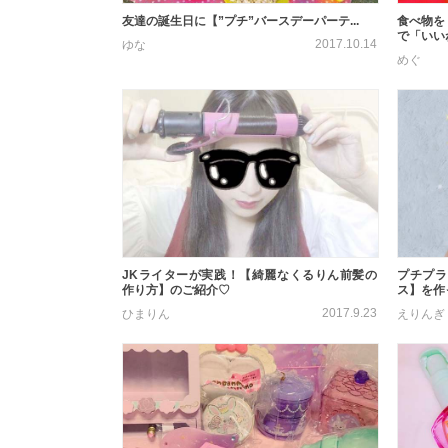
友達の誕生日に【”プチ”バースデーパーテ...
食べ物を
で「いいね
2017.10.14
ゆな
めぐ
JKライターが実践！【綺麗なくるりん前髪の
プチプラ
作り方】のご紹介♡
ス】を作
2017.9.23
ひまりん
えりんぎ