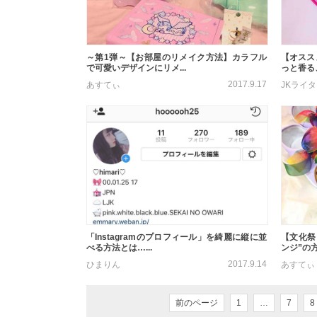
～第1弾～【お部屋のリメイク方法】カラフル
【オスス
で可愛いデザインにリメ...
っと香る、
2017.9.17
あすてぃ
JKライ
「Instagramのプロフィール」を綺麗に縦に並
【文化祭
べる方法とは…...
ンジ”の方
2017.9.14
ひまりん
あすてぃ
前のページ
1
…
7
8