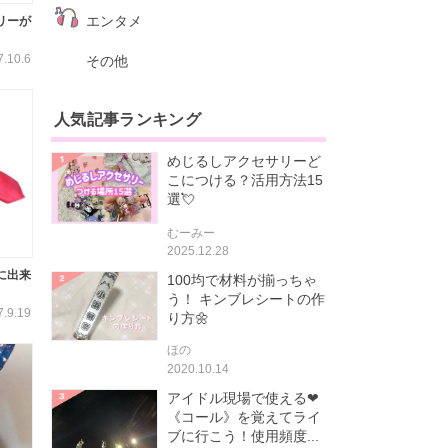
エンタメ
リーが
7.10.6
その他
人気記事ランキング
めじるしアクセサリーど
こにつける？活用方法15
選💘
むーみー
2025.12.28
に出来
100均で材料が揃っちゃ
う！ キンブレシートの作
7.9.19
り方🌼
ほの
2020.10.14
アイドル現場で使える❤
《コール》を覚えてライ
ブに行こう！使用頻度...