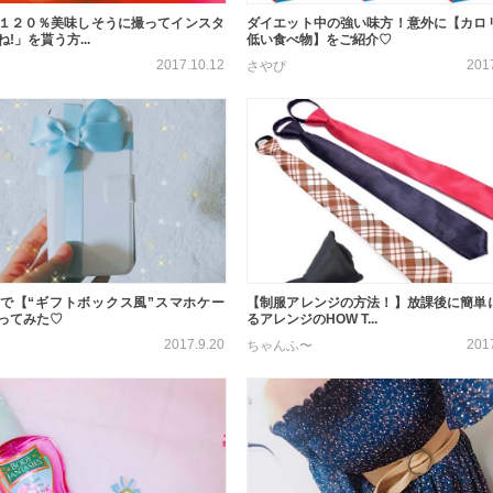
１２０％美味しそうに撮ってインスタ
ダイエット中の強い味方！意外に【カロ
!」を貰う方...
低い食べ物】をご紹介♡
2017.10.12
201
さやぴ
で【“ギフトボックス風”スマホケー
【制服アレンジの方法！】放課後に簡単
ってみた♡
るアレンジのHOW T...
2017.9.20
201
ちゃんふ〜