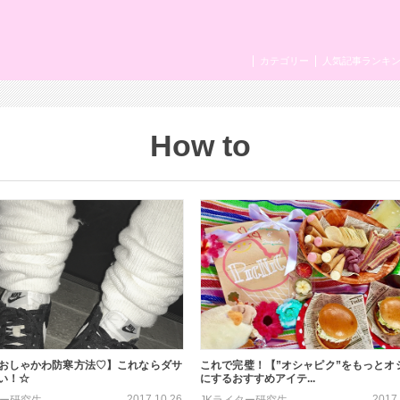
カテゴリー
人気記事ランキ
How to
おしゃかわ防寒方法♡】これならダサ
これで完璧！【”オシャピク”をもっとオ
い！☆
にするおすすめアイテ...
2017.10.26
2017.
ター研究生
JKライター研究生