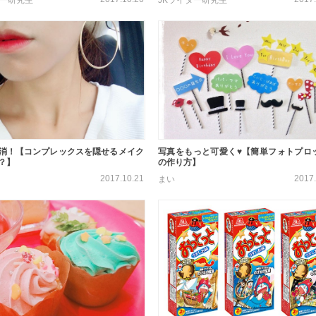
消！【コンプレックスを隠せるメイク
写真をもっと可愛く♥【簡単フォトプロ
？】
の作り方】
2017.10.21
2017.
まい