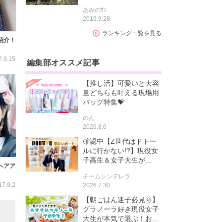
あみのｻﾝ
2019.9.28
ランキング一覧を見る
紹介！
7.9.15
編集部オススメ記事
【推し活】可愛いと大容
量どちらも叶える現場用
バッグ特集💝
のん
2026.8.6
確認中【Z世代はドトー
ルに行かない!?】現役女
子高生＆女子大生が...
ヘアア
チームシンデレラ
17.9.2
2026.7.30
【朝ごはん迷子必見🌞】
グラノーラ好き現役女子
大生が本気で選ぶ！お...