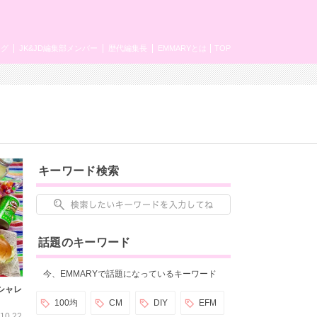
ング
JK&JD編集部メンバー
歴代編集長
EMMARYとは
TOP
キーワード検索
話題のキーワード
今、EMMARYで話題になっているキーワード
シャレ
100均
CM
DIY
EFM
10.22