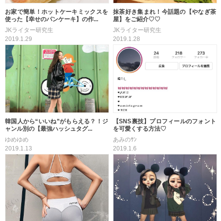
お家で簡単！ホットケーキミックスを
抹茶好き集まれ！今話題の【やなぎ茶
使った【幸せのパンケーキ】の作...
屋】をご紹介♡♡
JKライター研究生
JKライター研究生
2019.1.29
2019.1.28
韓国人から“いいね”がもらえる？！ジ
【SNS裏技】プロフィールのフォント
ャンル別の【最強ハッシュタグ...
を可愛くする方法♡
ゆめゆめ
あみのｻﾝ
2019.1.13
2019.1.6