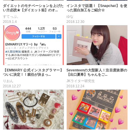
ダイエットのモチベーションを上げた
インスタで話題！【Snapchat】を使
い方必読★【ダイエット垢】のオ...
った面白加工をご紹介☆
すてっぷ。
ゆな
2019.1.4
2018.12.30
【EMMARY 公式インスタグラマー】
Seventeenの大型新人！注目度抜群の
ついに決定！！就任が決まっ...
【出口夏希】ちゃんをご...
りおん
JKライター研究生
2018.12.27
2018.12.24