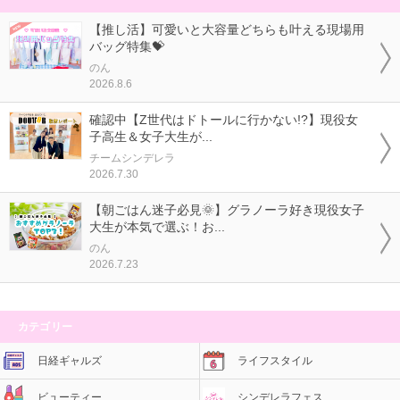
【推し活】可愛いと大容量どちらも叶える現場用
バッグ特集💝
のん
2026.8.6
確認中【Z世代はドトールに行かない!?】現役女
子高生＆女子大生が...
チームシンデレラ
2026.7.30
【朝ごはん迷子必見🌞】グラノーラ好き現役女子
大生が本気で選ぶ！お...
のん
2026.7.23
カテゴリー
日経ギャルズ
ライフスタイル
ビューティー
シンデレラフェス