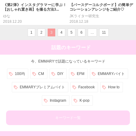
《第2弾》インスタグラマーに学ぶ！
【バースデーコルクボード】の簡単デ
【おしゃれ置き画】を撮る方法3...
コレーションアレンジをご紹介♡
ゆな
JKライター研究生
2018.12.20
2018.12.18
1
2
3
4
5
6
…
11
話題のキーワード
今、EMMARYで話題になっているキーワード
100均
CM
DIY
EFM
EMMARYバイト
EMMARYプレミアムバイト
Facebook
How to
Instagram
K-pop
キーワード一覧