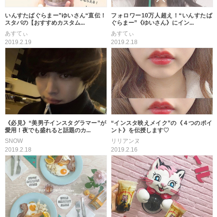
いんすたばぐらまー”ゆいさん“直伝！
フォロワー10万人超え！“いんすたば
スタバの【おすすめカスタム...
ぐらまー”《ゆいさん》にイン...
あすてぃ
あすてぃ
2019.2.19
2019.2.18
《必見》“美男子インスタグラマー”が
“インスタ映えメイク”の《４つのポイ
愛用！夜でも盛れると話題のカ...
ント》を伝授します♡
SNOW
リリアンヌ
2019.2.18
2019.2.16