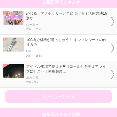
人気記事ランキング
めじるしアクセサリーどこにつける？活用方法15
選💘
むーみー
2025.12.28
100均で材料が揃っちゃう！ キンブレシートの作
り方🌼
ほの
2020.10.14
アイドル現場で使える❤《コール》を覚えてライ
ブに行こう！使用頻度...
あみのｻﾝ
2019.9.28
ランキング一覧を見る
編集部オススメ記事