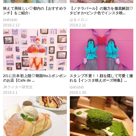
映えて美味しい♡都内の【おすすめラ
【ノナラパール】の魅力を徹底解説♡
ンチ】をご紹介♪
タピオカ×ピンク色でインスタ映...
ゆめゆめ
はるメロン
2019.2.12
2019.2.11
2/1に日本初上陸♡韓国No.1ボンボン
スタンプ不要！！顔を隠して可愛く撮
のお店【Cafe de ...
れる【インスタ映えポーズ特集】...
JKライター研究生
ゆめゆめ
2019.2.1
2019.1.30