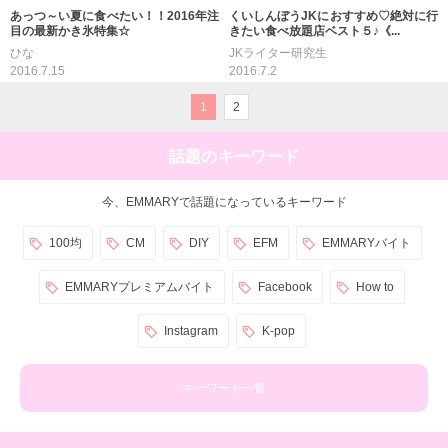
あっつ～い夏に食べたい！！2016年注
くいしんぼうJKにおすすめ♡絶対に行
目の最新かき氷特集☆
きたい食べ放題店ベスト５♪《...
ひな
JKライター研究生
2016.7.15
2016.7.2
1
2
話題のキーワード
今、EMMARYで話題になっているキーワード
100均
CM
DIY
EFM
EMMARYバイト
EMMARYプレミアムバイト
Facebook
How to
Instagram
K-pop
キーワード一覧