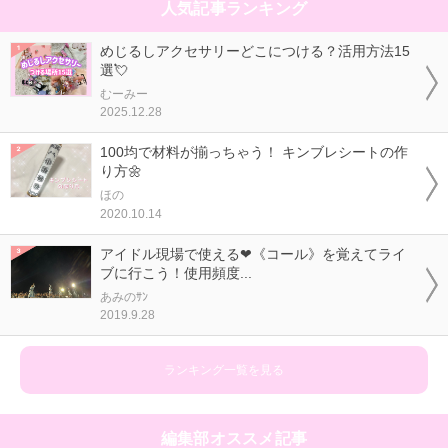
人気記事ランキング
めじるしアクセサリーどこにつける？活用方法15
選💘
むーみー
2025.12.28
100均で材料が揃っちゃう！ キンブレシートの作
り方🌼
ほの
2020.10.14
アイドル現場で使える❤《コール》を覚えてライ
ブに行こう！使用頻度...
あみのｻﾝ
2019.9.28
ランキング一覧を見る
編集部オススメ記事