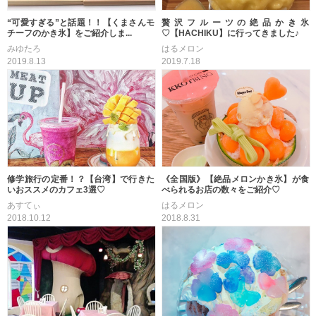
“可愛すぎる”と話題！！【くまさんモ
贅沢フルーツの絶品かき氷
チーフのかき氷】をご紹介しま...
♡【HACHIKU】に行ってきました♪
みゆたろ
はるメロン
2019.8.13
2019.7.18
修学旅行の定番！？【台湾】で行きた
《全国版》【絶品メロンかき氷】が食
いおススメのカフェ3選♡
べられるお店の数々をご紹介♡
あすてぃ
はるメロン
2018.10.12
2018.8.31