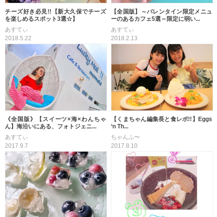
チーズ好き必見!!【新大久保でチーズ
【全国版】～バレンタイン限定メニュ
を楽しめるスポット3選☆】
ーのあるカフェ5選～限定に弱い...
あすてぃ
あすてぃ
2018.5.22
2018.2.13
《全国版》【スイーツ×海×わんちゃ
【くまちゃん編集長と食レポ!!】Eggs
ん】海沿いにある、フォトジェニ...
‘n Th...
あすてぃ
ちゃんふ〜
2017.9.7
2017.8.10