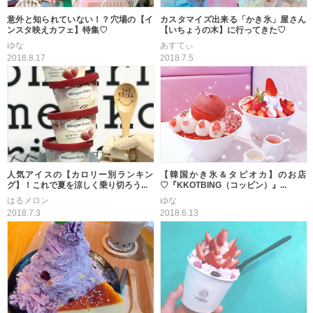
意外と知られていない！？穴場の【イ
カスタマイズ出来る「かき氷」屋さん
ンスタ映えカフェ】特集♡
【いちょうの木】に行ってきた♡
ゆな
あすてぃ
2018.8.17
2018.7.5
人気アイスの【カロリー別ランキン
【韓国かき氷＆タピオカ】のお店
グ】！これで夏を涼しく乗り切ろう...
♡『KKOTBING（コッビン）』...
はるメロン
ゆな
2018.7.3
2018.6.13