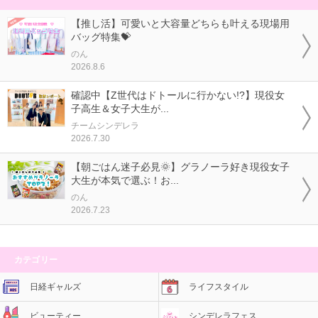
【推し活】可愛いと大容量どちらも叶える現場用
バッグ特集💝
のん
2026.8.6
確認中【Z世代はドトールに行かない!?】現役女
子高生＆女子大生が...
チームシンデレラ
2026.7.30
【朝ごはん迷子必見🌞】グラノーラ好き現役女子
大生が本気で選ぶ！お...
のん
2026.7.23
カテゴリー
日経ギャルズ
ライフスタイル
ビューティー
シンデレラフェス