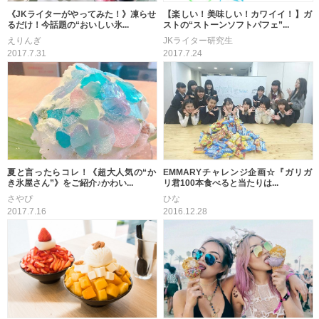
《JKライターがやってみた！》凍らせ
【楽しい！美味しい！カワイイ！】ガ
るだけ！今話題の“おいしい氷...
ストの“ストーンソフトパフェ”...
えりんぎ
JKライター研究生
2017.7.31
2017.7.24
夏と言ったらコレ！《超大人気の“か
EMMARYチャレンジ企画☆『ガリガ
き氷屋さん”》をご紹介♪かわい...
リ君100本食べると当たりは...
さやぴ
ひな
2017.7.16
2016.12.28