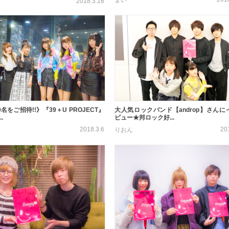
2018.3.16
0名をご招待!!》『39＋U PROJECT』
大人気ロックバンド【androp】さんに
.
ビュー★邦ロック好...
2018.3.6
20
りおん