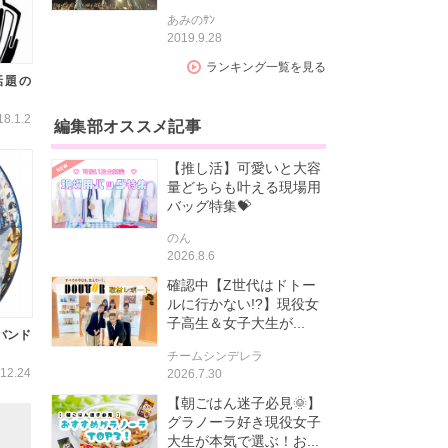
あみのｻﾝ
2019.9.28
ランキング一覧を見る
話題の
18.1.2
編集部オススメ記事
【推し活】可愛いと大容
量どちらも叶える現場用
バッグ特集💝
のん
2026.8.6
確認中【Z世代はドトー
ルに行かない!?】現役女
子高生＆女子大生が...
バンド
チームシンデレラ
12.24
2026.7.30
【朝ごはん迷子必見🌞】
グラノーラ好き現役女子
大生が本気で選ぶ！お...