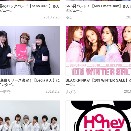
のロックバンド【nano.RIPE】さん
SNS発バンド！【MINT mate box】さ
ュー...
タビュー...
2018.2.20
20
ゆな
に新曲リリース決定！【Leolaさん】に
BLACKPINKが【109 WINTER SALE
ンタビ...
ージ...
2018.2.2
201
ター研究生
まぴろ