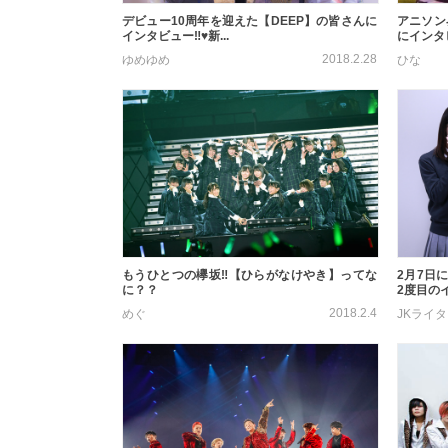
デビュー10周年を迎えた【DEEP】の皆さんに
アニソン界
インタビュー‼♥新...
にインタビ
2018.2.28
ゆめゆめ
ひな
もうひとつの欅坂‼【ひらがなけやき】ってな
2月7日
に？？
2度目のイ
2018.2.4
めぐ
JKライ