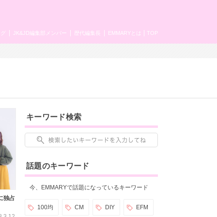
ング
JK&JD編集部メンバー
歴代編集長
EMMARYとは
TOP
キーワード検索
話題のキーワード
今、EMMARYで話題になっているキーワード
んに独占
100均
CM
DIY
EFM
8.3.12