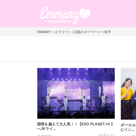
EMMARY（エマリー）
>
話題のキーワード
> 歌手
国境を越えて大人気！！【EXO PLANET #4 】
ボーカル
へJKライ...
にイン...
2018.3.17
ゆめゆめ