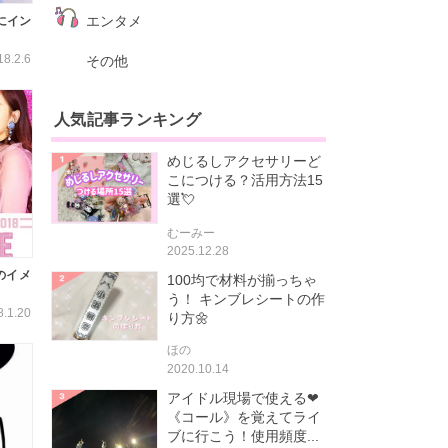
エンタメ
んにイン
18.2.6
その他
人気記事ランキング
めじるしアクセサリーど
こにつける？活用方法15
選💘
むーみー
2025.12.28
】のイメ
100均で材料が揃っちゃ
う！ キンブレシートの作
8.1.20
り方🌼
ほの
2020.10.14
アイドル現場で使える❤
《コール》を覚えてライ
ブに行こう！使用頻度...