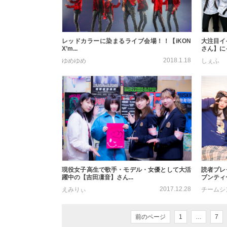
レッドカラーに染まるライブ会場！！【iKON
大注目イ
X’m...
さん】にイ
2018.1.18
ゆめゆめ
しぇふ
現役女子高生で歌手・モデル・女優として大活
読者プレ
躍中の【吉田凜音】さん...
ブンティー
2017.12.28
えみりぃ
チームシ
前のページ
1
…
7