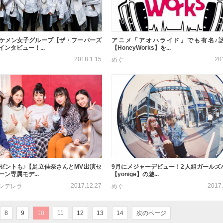
ケメン女子グループ【ザ・フーパーズ
アニメ「アオハライド」でも有名♪
ンタビュー！...
【HoneyWorks】を...
2018.1.15
20
めぐ
ゼントも♪【足立佳奈さんとMV出演セ
9月にメジャーデビュー！2人組ガールズ
ン専属モデ...
【yonige】の魅...
2017.12.27
2017.
ンデレラ
めぐ
8
9
10
11
12
13
14
次のページ