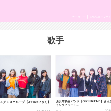
カテゴリー
人気記事ランキ
歌手
現役高校生バンド【GIRLFRIEND】さ
＆ダンスグループ【J☆Dee’Zさん】
インタビュー！...
201
まい