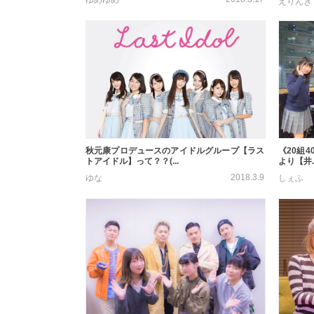
えりんぎ
秋元康プロデュースのアイドルグループ【ラス
《20組4
トアイドル】って？？(...
より【井..
2018.3.9
ゆな
しぇふ