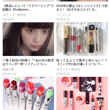
《商品レビュー》“フラワーリップ”で
2019年の夏は【オレンジメイク】で決
話題の【Kailijumei...
まり！《おすすめコスメ》を...
JKライター研究生
リリアンヌ
2019.8.9
2019.6.23
♡第３回目の投稿♡『“あの日の夜空
知ってるようで意外と知らない！？
はラベンダー色”メイク』につい...
【リップや口紅の違い】について...
鶴嶋乃愛
JKライター研究生
2019.6.19
2019.6.18