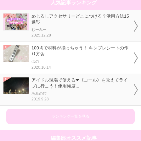
人気記事ランキング
めじるしアクセサリーどこにつける？活用方法15
選💘
むーみー
2025.12.28
100均で材料が揃っちゃう！ キンブレシートの作
り方🌼
ほの
2020.10.14
アイドル現場で使える❤《コール》を覚えてライ
ブに行こう！使用頻度...
あみのｻﾝ
2019.9.28
ランキング一覧を見る
編集部オススメ記事