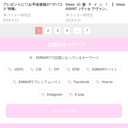
プレゼントに♡お手頃価格の“デパコ
Viseeの新ライン！【Visee
ス”特集♪
AVANT（ヴィセ アヴァン...
JKライター研究生
JKライター研究生
2019.4.12
2019.4.11
1
2
3
4
…
7
話題のキーワード
今、EMMARYで話題になっているキーワード
100均
CM
DIY
EFM
EMMARYバイト
EMMARYプレミアムバイト
Facebook
How to
Instagram
K-pop
キーワード一覧