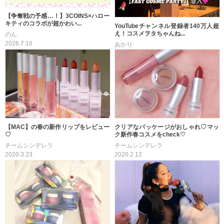
【争奪戦の予感…！】3COINS×ハロー
キティのコラボが超かわい...
YouTubeチャンネル登録者140万人超
え！コスメヲタちゃんね...
のん
2026.7.16
あかり
2025.8.6
【MAC】の春の新作リップをレビュー
クリアなパッケージがおしゃれ♡マッ
♡
ク新作春コスメをcheck♡
チームシンデレラ
チームシンデレラ
2020.3.23
2020.2.12