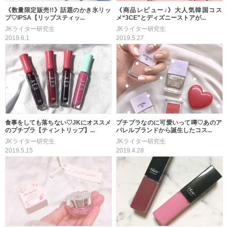
《数量限定販売!!》話題のかき氷リッ
《商品レビュー♪》大人気韓国コス
プ♡IPSA【リップスティッ...
メ“3CE”とディズニーストアが...
JKライター研究生
JKライター研究生
2019.6.1
2019.5.27
食事をしても落ちない♡JKにオススメ
プチプラなのに可愛いって噂♡あのア
のプチプラ【ティントリップ】...
パレルブランドから誕生したコス...
JKライター研究生
JKライター研究生
2019.5.15
2019.4.28