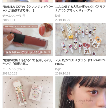
“BANILA CO”の《クレンジングバー
こんな似てる人見た事ない?❗️《アリア
ム》が最強すぎる件。【...
ナグランデそっくりオーディ...
チームシンデレラ
It girl
2019.11.1
2019.10.29
”敏感&乾燥くちびる” でもおしゃれし
＜人気のコスメブランド❣️＞Witch’s
たい♡『保湿力高...
Pouc...
チームシンデレラ
It girl
2019.10.29
2019.10.28