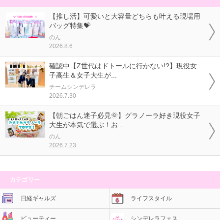
【推し活】可愛いと大容量どちらも叶える現場用
バッグ特集💝
のん
2026.8.6
確認中【Z世代はドトールに行かない!?】現役女
子高生＆女子大生が...
チームシンデレラ
2026.7.30
【朝ごはん迷子必見🌞】グラノーラ好き現役女子
大生が本気で選ぶ！お...
のん
2026.7.23
カテゴリー
日経ギャルズ
ライフスタイル
ビューティー
シンデレラフェス