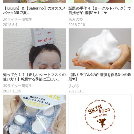
【lululun】＆【Saborino】のオススメ
話題の手作り【ヨーグルトパック】で
パック3選♡夏...
目指せ“白雪肌”❤！！❤︎
JKライター研究生
あみのｻﾝ
2018.8.4
2018.7.16
知ってた？？【正しいシートマスクの
【肌トラブル0の白雪肌を作る3つの鉄
使い方！】乾燥する季節に正しい...
則❤】
JKライター研究生
まぴろ
2017.11.29
2017.11.3