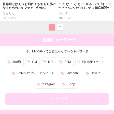
乾燥肌とはもうお別れ！もちもち肌に
こんなことも出来るって知って
なるためのスキンケア～冬ver...
た？？“ニベア”のすごさを徹底解説♥
ひまりん
さやぴ
2016.12.25
2016.12.8
1
2
話題のキーワード
今、EMMARYで話題になっているキーワード
100均
CM
DIY
EFM
EMMARYバイト
EMMARYプレミアムバイト
Facebook
How to
Instagram
K-pop
キーワード一覧