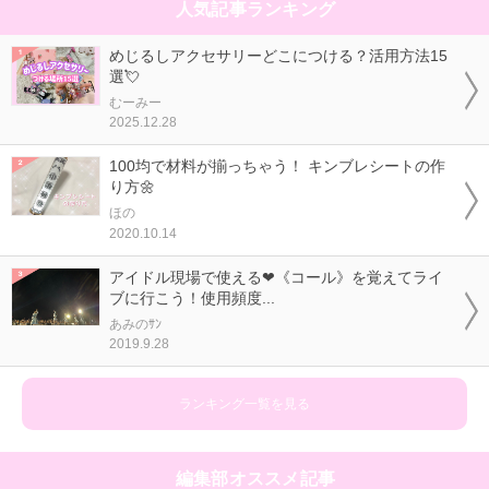
人気記事ランキング
めじるしアクセサリーどこにつける？活用方法15
選💘
むーみー
2025.12.28
100均で材料が揃っちゃう！ キンブレシートの作
り方🌼
ほの
2020.10.14
アイドル現場で使える❤《コール》を覚えてライ
ブに行こう！使用頻度...
あみのｻﾝ
2019.9.28
ランキング一覧を見る
編集部オススメ記事