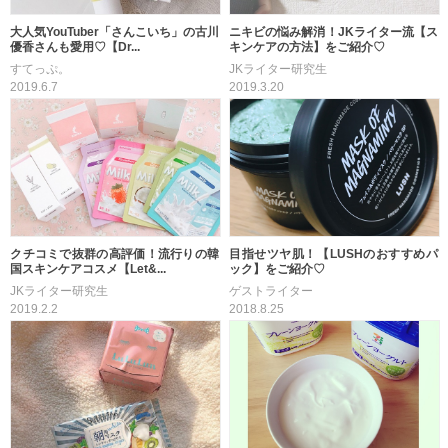
大人気YouTuber「さんこいち」の古川
ニキビの悩み解消！JKライター流【ス
優香さんも愛用♡【Dr...
キンケアの方法】をご紹介♡
すてっぷ。
JKライター研究生
2019.6.7
2019.3.20
クチコミで抜群の高評価！流行りの韓
目指せツヤ肌！【LUSHのおすすめパ
国スキンケアコスメ【Let&...
ック】をご紹介♡
JKライター研究生
ゲストライター
2019.2.2
2018.8.25