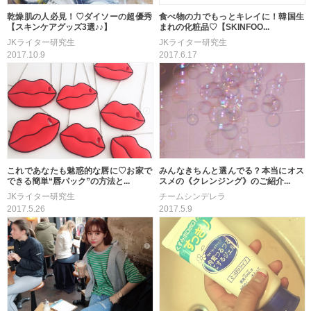
乾燥肌の人必見！♡ダイソーの超優秀
食べ物の力でもっとキレイに！韓国生
【スキンケアグッズ3選♪♪】
まれの化粧品♡【SKINFOO...
JKライター研究生
JKライター研究生
2017.10.9
2017.6.17
これであなたも魅惑的な唇に♡お家で
みんなきちんと選んでる？本当にオス
できる簡単“唇パック”の方法と...
スメの《クレンジング》のご紹介...
JKライター研究生
チームシンデレラ
2017.5.26
2017.5.9