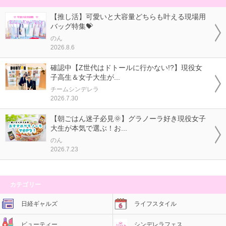
【推し活】可愛いと大容量どちらも叶える現場用
バッグ特集💝
のん
2026.8.6
確認中【Z世代はドトールに行かない!?】現役女
子高生＆女子大生が...
チームシンデレラ
2026.7.30
【朝ごはん迷子必見🌞】グラノーラ好き現役女子
大生が本気で選ぶ！お...
のん
2026.7.23
カテゴリー
日経ギャルズ
ライフスタイル
ビューティー
シンデレラフェス