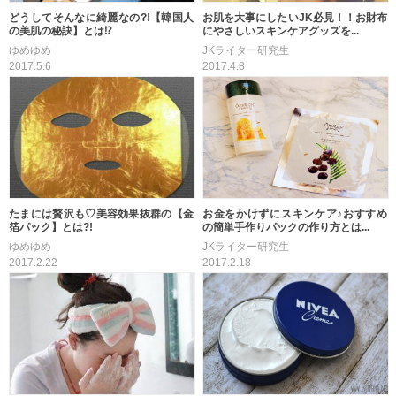
どうしてそんなに綺麗なの?!【韓国人
お肌を大事にしたいJK必見！！お財布
の美肌の秘訣】とは⁉
にやさしいスキンケアグッズを...
ゆめゆめ
JKライター研究生
2017.5.6
2017.4.8
たまには贅沢も♡美容効果抜群の【金
お金をかけずにスキンケア♪おすすめ
箔パック】とは?!
の簡単手作りパックの作り方とは...
ゆめゆめ
JKライター研究生
2017.2.22
2017.2.18