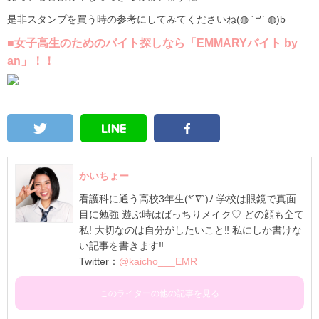
是非スタンプを買う時の参考にしてみてくださいね(◍ ´꒳` ◍)b
■女子高生のためのバイト探しなら「EMMARYバイト by
an」！！
かいちょー
看護科に通う高校3年生(*´∇`)ﾉ 学校は眼鏡で真面
目に勉強 遊ぶ時はばっちりメイク♡ どの顔も全て
私! 大切なのは自分がしたいこと‼ 私にしか書けな
い記事を書きます‼
Twitter：
@kaicho___EMR
このライターの他の記事を見る