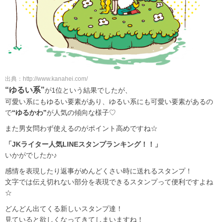
出典：http://www.kanahei.com/
“ゆるい系”
が1位という結果でしたが、
可愛い系にもゆるい要素があり、ゆるい系にも可愛い要素があるの
で
“ゆるかわ”
が人気の傾向な様子♡
また男女問わず使えるのがポイント高めですね☆
「JKライター人気LINEスタンプランキング！！」
いかがでしたか♪
感情を表現したり返事がめんどくさい時に送れるスタンプ！
文字では伝え切れない部分を表現できるスタンプって便利ですよね
☆
どんどん出てくる新しいスタンプ達！
見ていると欲しくなってきてしまいますね！