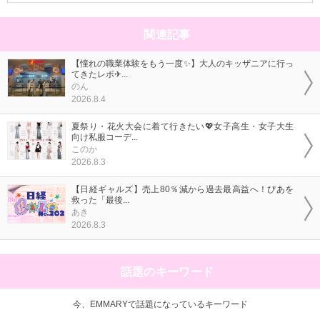
関連記事
【憧れの職業体験をもう一度✨】大人のキッザニアに行っ
てきたレポ✈...
のん
2026.8.4
夏祭り・花火大会に着て行きたい💖女子高生・女子大生
向け私服コーデ...
このか
2026.8.3
【日経ギャルズ】売上80％減から過去最高益へ！ぴあを
救った「最後...
あき
2026.8.3
話題のキーワード
今、EMMARYで話題になっているキーワード