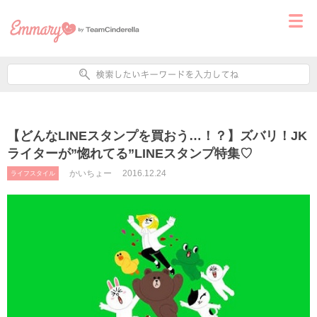
【どんなLINEスタンプを買おう…！？】ズバリ！JK
ライターが”惚れてる”LINEスタンプ特集♡
かいちょー
2016.12.24
ライフスタイル