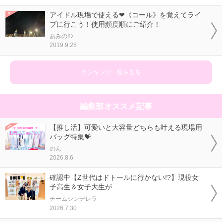
アイドル現場で使える❤《コール》を覚えてライ
ブに行こう！使用頻度順にご紹介！
あみのｻﾝ
2019.9.28
ランキング一覧を見る
編集部オススメ記事
【推し活】可愛いと大容量どちらも叶える現場用
バッグ特集💝
のん
2026.8.6
確認中【Z世代はドトールに行かない!?】現役女
子高生＆女子大生が...
チームシンデレラ
2026.7.30