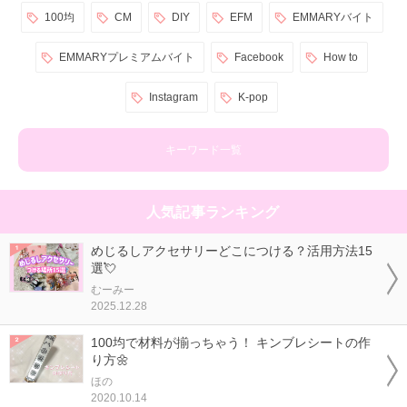
100均
CM
DIY
EFM
EMMARYバイト
EMMARYプレミアムバイト
Facebook
How to
Instagram
K-pop
キーワード一覧
人気記事ランキング
めじるしアクセサリーどこにつける？活用方法15
選💘
むーみー
2025.12.28
100均で材料が揃っちゃう！ キンブレシートの作
り方🌼
ほの
2020.10.14