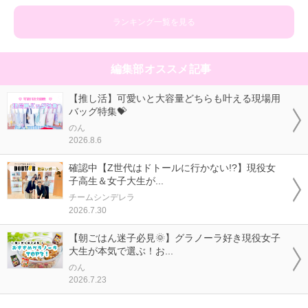
ランキング一覧を見る
編集部オススメ記事
【推し活】可愛いと大容量どちらも叶える現場用
バッグ特集💝
のん
2026.8.6
確認中【Z世代はドトールに行かない!?】現役女
子高生＆女子大生が...
チームシンデレラ
2026.7.30
【朝ごはん迷子必見🌞】グラノーラ好き現役女子
大生が本気で選ぶ！お...
のん
2026.7.23