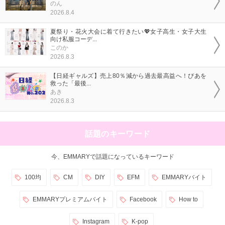
のん
2026.8.4
夏祭り・花火大会に着て行きたい💖女子高生・女子大生
向け私服コーデ...
このか
2026.8.3
【日経ギャルズ】売上80％減から過去最高益へ！ぴあを
救った「最後...
あき
2026.8.3
話題のキーワード
今、EMMARYで話題になっているキーワード
100均
CM
DIY
EFM
EMMARYバイト
EMMARYプレミアムバイト
Facebook
How to
Instagram
K-pop