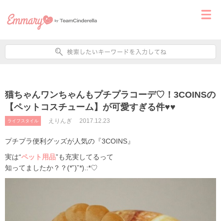
猫ちゃんワンちゃんもプチプラコーデ♡！3COINSの
【ペットコスチューム】が可愛すぎる件♥♥
えりんぎ
2017.12.23
ライフスタイル
プチプラ便利グッズが人気の『3COINS』
実は“
ペット用品
”も充実してるって
知ってましたか？？(*˘)˘*).:*♡