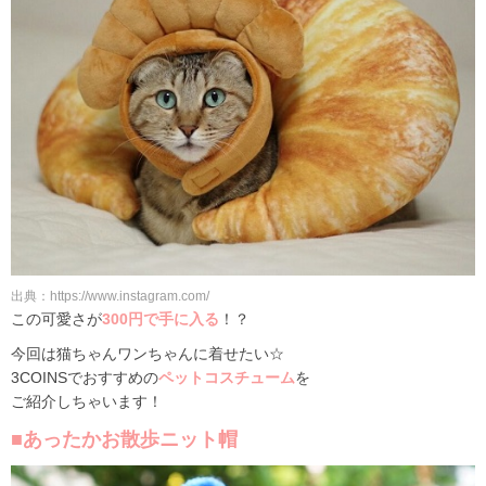
出典：https://www.instagram.com/
この可愛さが
300円で手に入る
！？
今回は猫ちゃんワンちゃんに着せたい☆
3COINSでおすすめの
ペットコスチューム
を
ご紹介しちゃいます！
■あったかお散歩ニット帽