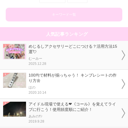
キーワード一覧
人気記事ランキング
めじるしアクセサリーどこにつける？活用方法15
選💘
むーみー
2025.12.28
100均で材料が揃っちゃう！ キンブレシートの作
り方🌼
ほの
2020.10.14
アイドル現場で使える❤《コール》を覚えてライ
ブに行こう！使用頻度順にご紹介！
あみのｻﾝ
2019.9.28