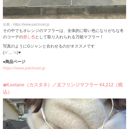
出典：https://www.palcloset.jp
その中でもオレンジのマフラーは、全体的に暗い色になりがちな冬
のコーデの
差し色
として取り入れられる万能マフラー！
写真のようにGジャンと合わせるのがオススメです
(∩´﹏`∩)♥
●商品ページ
https://www.palcloset.jp
◆Kastane（カスタネ）／太フリンジマフラー ¥4,212（税
込）