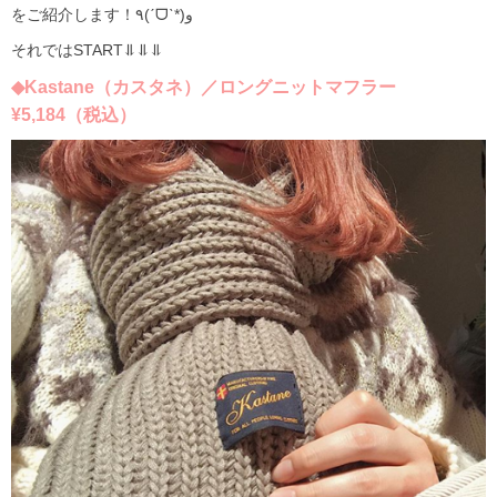
をご紹介します！٩(ˊᗜˋ*)و
それではSTART⥥⥥⥥
◆Kastane（カスタネ）／ロングニットマフラー
¥5,184（税込）