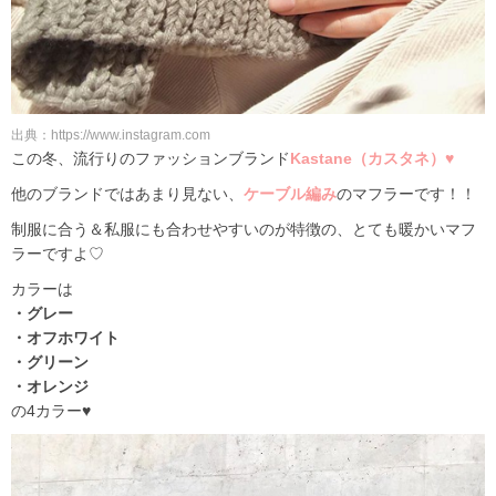
出典：https://www.instagram.com
この冬、流行りのファッションブランド
Kastane（カスタネ）♥
他のブランドではあまり見ない、
ケーブル編み
のマフラーです！！
制服に合う＆私服にも合わせやすいのが特徴の、とても暖かいマフ
ラーですよ♡
カラーは
・グレー
・オフホワイト
・グリーン
・オレンジ
の4カラー♥︎