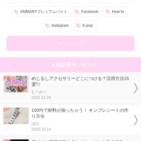
EMMARYプレミアムバイト
Facebook
How to
Instagram
K-pop
キーワード一覧
人気記事ランキング
めじるしアクセサリーどこにつける？活用方法15
選💘
むーみー
2025.12.28
100均で材料が揃っちゃう！ キンブレシートの作
り方🌼
ほの
2020.10.14