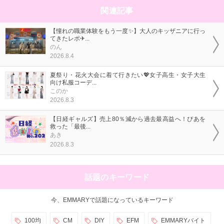
関連記事
【憧れの職業体験をもう一度✨】大人のキッザニアに行っ
てきたレポ✈...
のん
2026.8.4
夏祭り・花火大会に着て行きたい💖女子高生・女子大生
向け私服コーデ...
このか
2026.8.3
【日経ギャルズ】売上80％減から過去最高益へ！ぴあを
救った「最後...
あき
2026.8.3
話題のキーワード
今、EMMARYで話題になっているキーワード
100均
CM
DIY
EFM
EMMARYバイト