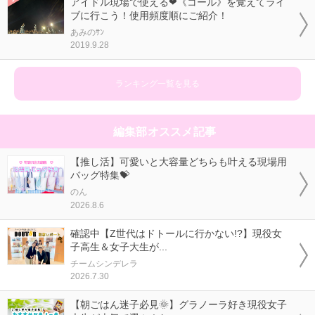
アイドル現場で使える❤《コール》を覚えてライ
ブに行こう！使用頻度順にご紹介！
あみのｻﾝ
2019.9.28
ランキング一覧を見る
編集部オススメ記事
【推し活】可愛いと大容量どちらも叶える現場用
バッグ特集💝
のん
2026.8.6
確認中【Z世代はドトールに行かない!?】現役女
子高生＆女子大生が...
チームシンデレラ
2026.7.30
【朝ごはん迷子必見🌞】グラノーラ好き現役女子