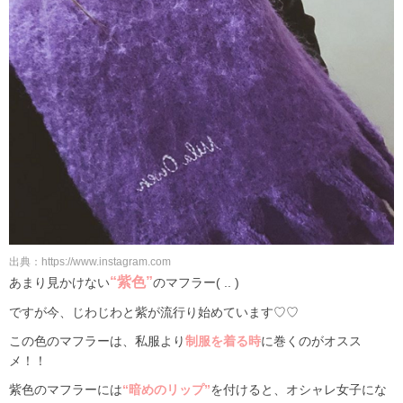
出典：https://www.instagram.com
“紫色”
あまり見かけない
のマフラー( .. )
ですが今、じわじわと紫が流行り始めています♡♡
この色のマフラーは、私服より
制服を着る時
に巻くのがオスス
メ！！
紫色のマフラーには
“暗めのリップ”
を付けると、オシャレ女子にな