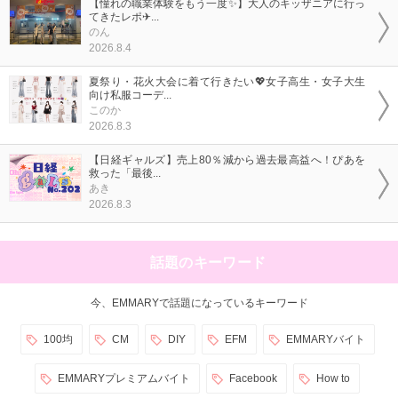
【憧れの職業体験をもう一度✨】大人のキッザニアに行っ
てきたレポ✈...
のん
2026.8.4
夏祭り・花火大会に着て行きたい💖女子高生・女子大生
向け私服コーデ...
このか
2026.8.3
【日経ギャルズ】売上80％減から過去最高益へ！ぴあを
救った「最後...
あき
2026.8.3
話題のキーワード
今、EMMARYで話題になっているキーワード
100均
CM
DIY
EFM
EMMARYバイト
EMMARYプレミアムバイト
Facebook
How to