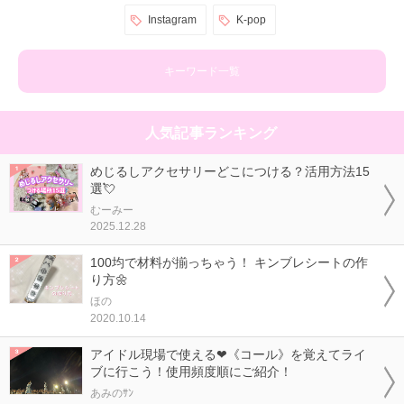
Instagram
K-pop
キーワード一覧
人気記事ランキング
めじるしアクセサリーどこにつける？活用方法15
選💘
むーみー
2025.12.28
100均で材料が揃っちゃう！ キンブレシートの作
り方🌼
ほの
2020.10.14
アイドル現場で使える❤《コール》を覚えてライ
ブに行こう！使用頻度順にご紹介！
あみのｻﾝ