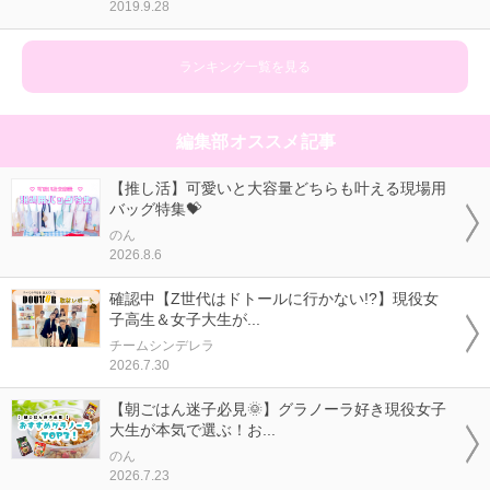
2019.9.28
ランキング一覧を見る
編集部オススメ記事
【推し活】可愛いと大容量どちらも叶える現場用
バッグ特集💝
のん
2026.8.6
確認中【Z世代はドトールに行かない!?】現役女
子高生＆女子大生が...
チームシンデレラ
2026.7.30
【朝ごはん迷子必見🌞】グラノーラ好き現役女子
大生が本気で選ぶ！お...
のん
2026.7.23