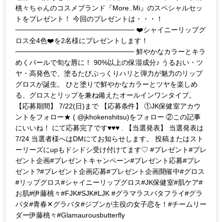
桃々ちゃんのコスメブランド『More..Mi』のスペシャルセッ
トをプレゼント！ 今回のプレゼントは・・・！
──────────────────────── ❤️シャイニーリップグ
ロス全4色❤️を2名様にプレゼントします！
──────────────────────── 鮮やかなカラーとキラ
めくパールで旬な唇に！ 90%以上の保湿成分♪ うるおい・ツ
ヤ・高発色で、塗るたびぷっくりハリと弾力が魅力のリップ
グロスが誕生。 ひと塗りで鮮やかなカラーとツヤを楽しめ
る、グロスとリップを兼ね備えたオールインワンタイプ。
【応募期間】 7/22(日)まで 【応募条件】 ①JK保健室アカウ
ントをフォロー★ ( @jkhokenshitsu)をフォロー ②この記事
にいいね！ にて応募完了です♥♥♥ . 【当選発表】 当選発表は
7/24 当選者様へはDMにてお知らせします。 投稿またはスト
ーリーズにupもドシドシ受け付けてます♡ #プレゼント#プレ
ゼント企画#プレゼントキャンペーン#プレゼント応募#プレ
ゼント?#プレゼント企画応募#プレゼント企画開催中#グロス
#リップグロス#シャイニーリップグロス#JK保健室#肌ケア#
お肌#伊藤桃々#FJK#SJK#LJK #グラマラスバタフライ#グラ
バタ#青春✕グラバタ#ジブンが主役の女子恋を！#チームリー
ダー伊藤桃々#Glamaurousbutterfly