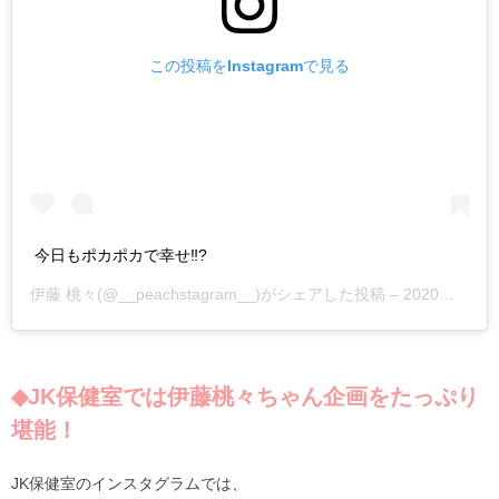
この投稿をInstagramで見る
今日もポカポカで幸せ‼️?
伊藤 桃々
(@__peachstagram__)がシェアした投稿 –
2020年 6月月8日午後9時13分PDT
◆JK保健室では伊藤桃々ちゃん企画をたっぷり
堪能！
JK保健室のインスタグラムでは、