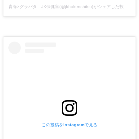
青春×グラバタ JK保健室
(@jkhokenshitsu)がシェアした投稿 –
2
この投稿をInstagramで見る