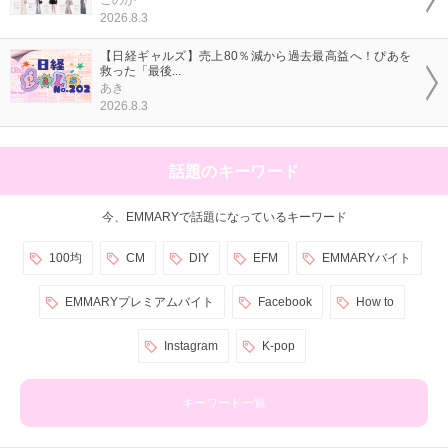
2026.8.3
【日経ギャルズ】売上80％減から過去最高益へ！ぴあを
救った「最後...
あき
2026.8.3
話題のキーワード
今、EMMARYで話題になっているキーワード
100均
CM
DIY
EFM
EMMARYバイト
EMMARYプレミアムバイト
Facebook
How to
Instagram
K-pop
キーワード一覧