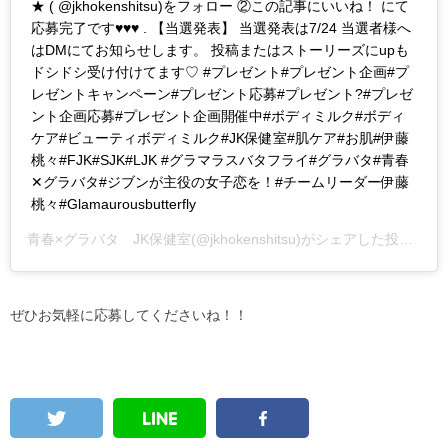
★ ( @jkhokenshitsu)をフォロー ②この記事にいいね！ にて
応募完了です♥♥♥ . 【当選発表】 当選発表は7/24 当選者様へ
はDMにてお知らせします。 投稿またはストーリーズにupも
ドシドシ受け付けてます♡ #プレゼント#プレゼント企画#プ
レゼントキャンペーン#プレゼント応募#プレゼント?#プレゼ
ント企画応募#プレゼント企画開催中#ボディミルク#ボディ
ケア#ビューティボディミルク#JK保健室#肌ケア#お肌#伊藤
桃々#FJK#SJK#LJK #グラマラスバタフライ#グラバタ#青春
✕グラバタ#ジブンが主役の女子恋を！#チームリーダー伊藤
桃々#Glamaurousbutterfly
青春×グラバタ JK保健室
(@jkhokenshitsu)がシェアした投稿 –
2
ぜひお気軽に応募してくださいね！！