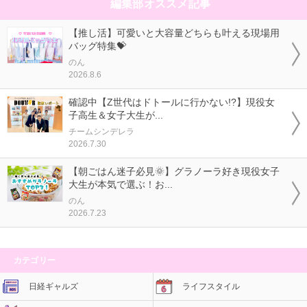
編集部オススメ記事
【推し活】可愛いと大容量どちらも叶える現場用
バッグ特集💝
のん
2026.8.6
確認中【Z世代はドトールに行かない!?】現役女
子高生＆女子大生が...
チームシンデレラ
2026.7.30
【朝ごはん迷子必見🌞】グラノーラ好き現役女子
大生が本気で選ぶ！お...
のん
2026.7.23
カテゴリー
日経ギャルズ
ライフスタイル