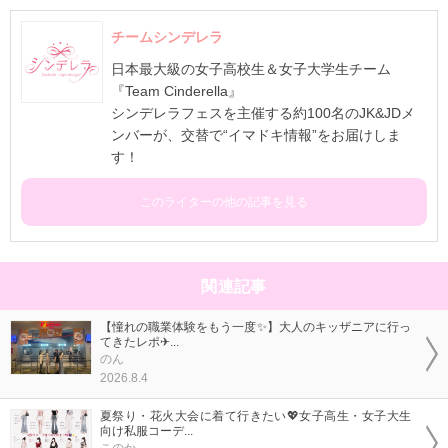
チームシンデレラ
日本最大級の女子高校生＆女子大学生チーム
『Team Cinderella』
シンデレラフェスを主催する約100名のJK&JDメ
ンバーが、交替で“イマドキ情報”をお届けしま
す！
このライターの他の記事を見る
関連記事
【憧れの職業体験をもう一度✨】大人のキッザニアに行っ
てきたレポ✈...
のん
2026.8.4
夏祭り・花火大会に着て行きたい💖女子高生・女子大生
向け私服コーデ...
このか