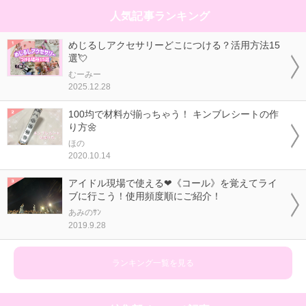
人気記事ランキング
めじるしアクセサリーどこにつける？活用方法15
選💘
むーみー
2025.12.28
100均で材料が揃っちゃう！ キンブレシートの作
り方🌼
ほの
2020.10.14
アイドル現場で使える❤《コール》を覚えてライ
ブに行こう！使用頻度順にご紹介！
あみのｻﾝ
2019.9.28
ランキング一覧を見る