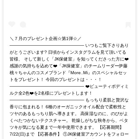
＼７月のプレゼント企画☆第1弾☆／
──────────────────────── いつもご覧下さりあり
がとうございます? 日頃からインスタグラムを見て頂いてる
皆様、 そして新しく「JK保健室」を知ってくださった方に❤️
感謝の気持ちを込めて❤️「JK保健室」のチームリーダー伊藤
桃々ちゃんのコスメブランド『More..Mi』のスペシャルセッ
トをプレゼント！ 今回のプレゼントは・・・！
──────────────────────── ❤️ビューティボディミ
ルク全2色❤️を2名様にプレゼントします！
──────────────────────── もっちり柔肌と贅沢な
香りに包まれる！ 6種のオーガニックオイル配合で柔軟性と
ツヤのあるもっちり肌へ導きます。 高保湿なのに、のびがよ
くべたつかないテクスチャー。 乾燥しがちな秋冬から、ベタ
ツキが気になる夏まで一年中使用できます。 【応募期間】
7/22(日)まで 【応募条件】 ①JK保健室アカウントをフォロー